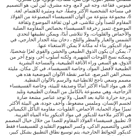
فينوس، فقاعة، وجه غير لامع، وجه مشرق، لين لين، هو التصميم
في مساحة الشخصية الأكثر وصفًا، حية ومثيرة للاهتمام. لغة.
6، مجموعة متنوعة من ألوان الفسيفساء المصنوعة من الفولاذ
المقاوم للصدأ ولن تتلاشى، في لون ثقافة الموضوع وثقافة
الموضوع، تتميز زخرفة الفسيفساء بخصائص المقاومة الصلبة
والأحماض والقلويات، ولا تتلاشى أبدًا، ويمكن تطبيقها لتحدي
الشمس والغبار والمطر والثلج ، دخان بيئة الجدار الخارجي، في
مواد الديكور بناء له مكانة لا يمكن الاستغناء عنها.
7، يمكن أن يكون الذوق الطبيعي والخشن والقوي لغزًا شخصيًا،
ويمكنه نسخ اللوحات الشهيرة، ولكنه أسلوب آخر، ونوع آخر من
الذوق، هو السعي وراء الأناقة الطبيعية، والمساحة البشرية
الطبيعية لأفضل المواد، وخاصة الفسيفساء، في كل مكان. مليئة
بسحر الفن المرصع، عناصر نقطة الألوان الموضعية هذه هي
مصمم وسعي ناجح للانطباعية والرسم بالألوان النقطية.
8، هي مواد البناء الأكثر أمانًا وصديقة للبيئة، وخاصة الفسيفساء
الزجاجية، وهي مصنوعة بالكامل من المعادن الطبيعية وتلبد
بدرجة حرارة عالية بعد العمل، ولا توجد عناصر مشعة ضارة
لجسم الإنسان، وملمس مضغوط، وأخف جودة، هي البيئة الأكثر
تميزًا مواد الحماية، الأحماض، القلويات، مقاومة التآكل الكيميائي،
هي الأكثر ملاءمة للديكور في مواد الديكور بناء المياه القريبة.
9، تطبيق فسيفساء الفولاذ المقاوم للصدأ من خلال خيال المصمم
الغني والتصميم الذكي، وكسر المفهوم التقليدي للفسيفساء فقط
كديكور للحوائط الخارجية، يتم توسيع نطاق التطبيق بشكل كبير،