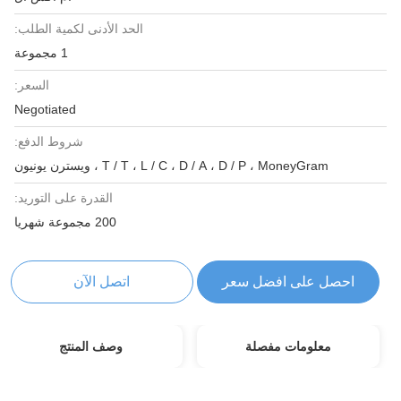
الحد الأدنى لكمية الطلب:
1 مجموعة
السعر:
Negotiated
شروط الدفع:
T / T ، L / C ، D / A ، D / P ، MoneyGram ، ويسترن يونيون
القدرة على التوريد:
200 مجموعة شهريا
احصل على افضل سعر
اتصل الآن
معلومات مفصلة
وصف المنتج