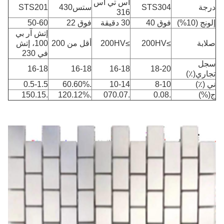
اس تي اس
درجة
STS304
ستس430
STS201
316
إلونج (10%)
فوق 40
30 دقيقة
فوق 22
50-60
إتش آر بي
صلابة
≥200HV
≥200HV
أقل من 200
100، إتش
في 230
سجل
16-18
16-18
16-18
18-20
تجاري(٪)
ني (٪)
8-10
10-14
.60.60%
0.5-1.5
ج(%)
.0.08
.070.07
.120.12%
.150.15