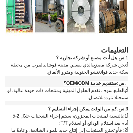
التعليمات
1.
س
:
هل أنت مصنع أو شركة تجارية ؟
أ
:
نحن شركة مصنع،
الذي يقع
في مدينة فوشان
بالقرب من محطة
سكة حديد قوانغتشو الجنوبية ومترو الأنفاق
.
2.
س:
ص
تقديم خدمة OEM/ODM؟
أ:
بالطبع.
سوف نقدم الحلول المهنية ومنتجات ذات جودة عالية.
لو
سمحت
لا تتردد
للاتصال
.
3.
س:
كم من الوقت يمكن إجراء التسليم ؟
أ1:
بالنسبة لمنتجات المخزون، سيتم إجراء الشحنات خلال 2-5
أيام بعد استلام الودائع أو استلام T/T؛
أ
2: ف
أو تحتاج المنتجات إلى إنتاج جديد للمواد الشائعة، وعادةً ما