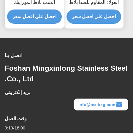
الفولاذ المقاوم للصدأ بلاط
الذهب بلاط الموزاييك
الموزاييك 3D مسدس
شعري مصقول الانتهاء
Rustproof AISI
احصل على افضل سعر
احصل على افضل سعر
اتصل بنا
Foshan Mingxinlong Stainless Steel
Co., Ltd.
بريد إلكتروني
info@mxlbxg.com
وقت العمل
9:10-18:00