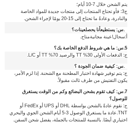
يتم الشحن خلال 7-10 أيام؛
ج3: ف
أو تحتاج المنتجات إلى منتجات جديدة للمواد الخاصة
والنادرة، وعادةً ما تحتاج إلى 15-20 يومًا لإجراء الشحن.
4.
س:
يستطيع
أنا
يحصل
عينات؟
أ:
س
حال!عينة مجانية
متاح
.
5.
س: ما هي شروط الدفع الخاصة بك؟
ج: الدفعات الأولى 30% TT والرصيد 70% TT أو L/C.
6.
س: كيفية ضمان الجودة ؟
ج: يتم توفير شهادة اختبار المطحنة مع الشحنة. إذا لزم الأمر،
يكون التفتيش من طرف ثالث مقبولاً.
7.
س: كيف تقوم بشحن البضائع وكم من الوقت يستغرق
للوصول؟
ج: نقوم عادةً بالشحن بواسطة DHL أو UPS أو FedEx أو
TNT.عادة ما يستغرق الوصول 3-5 أيام.الشحن الجوي والبحري
اختياري أيضًا.
بالنسبة للمنتجات بالجملة، يفضل شحن السفن.