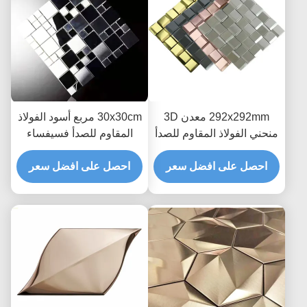
292x292mm معدن 3D
30x30cm مربع أسود الفولاذ
منحني الفولاذ المقاوم للصدأ
المقاوم للصدأ فسيفساء
فسيفساء بلاط الحائط ديكور
بلاط فسيفساء معدني
PVD مطلي
احصل على افضل سعر
باكسبلاش
احصل على افضل سعر