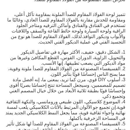
تتميز لوحة الفولاذ المقاوم للصدأ الملونة بمقاومة تآكل أعلى،
ومقاومة للخدش مقارنة بالفولاذ المقاوم للصدأ العادي، وغالبًا ما
تستخدم في الفنادق والفنادق وأماكن الترفيه ومتاجر الجلود
الراقية ولوحة السيارة ولوحة حائط القاعة والسقف واللافتات
والأبواب وديكور النوافذ.لذلك، الفولاذ المقاوم للصدأ هو نوع من
التجسيد الفني في عملية الديكور الفني الحديث.
1، الشكل دقيق، خفيف، الأكثر مهارة في تفاصيل الديكور
والتحويل، الزاوية، الدوران، القوس، القطع المكافئ وغيرها من
مواد الديكور التي يصعب تطبيقها، إنها الأنسب.
2. الفسيفساء المصنوعة من الفولاذ المقاوم للصدأ ملونة وقوية،
مما يمنح الناس إحساسًا قويًا بتأثير اللون.
3، أسلوب DIY قوي، مرن كما تريد، بمعنى ما، إنه أفضل مادة
تصميم للمصممين، وسيجعل المساحة تنتج إحساسًا بصريًا أقوى
وإحساسًا قويًا بطبقة ثلاثية الأبعاد من خلال خيال المصمم الغني
وتجميع ذكي.
4، الموضوع كلاسيكي، اللون طبيعي ورومانسي، والنكهة الثقافية
قوية.إن تجميع جو الألوان المرتبط بالأثاث الكلاسيكي يلعب لمسة
نهائية وأجواء ثقافية قوية، مما يجعل النمط الكلاسيكي الجديد يمتد
في المساحة الزخرفية بأكملها.
5، الفسيفساء المصنوعة من الفولاذ المقاوم للصدأ لها شكل تأثير
سطحي متغير اللون، لون نقي، شفاف، لؤلؤي، لون سحري،