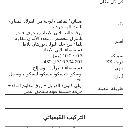
في كل مكان.
صفائح / لفائف / لوحة من الفولاذ المقاوم
يكتب
للصدأ المزخرفة
ورق حائط ثلاثي الأبعاد مزخرف فاخر
للمنزل مخصص، متعدد الألوان مقاوم
اسم
للماء من جلد البولي يوريثان بلاط
فسيفساء ثلاثي الأبعاد
سماكة
0.3 ~ 10.0 (مم)
درجة SS
201 304 316 ل 430
ينهي
فسيفساء + مرآة + لون إلخ.
بوسكو، جيسكو، تيسكو، ليسكو، باوستيل
أصل
الخ.
بولي كلوريد الفينيل + ورق مقاوم للماء +
طريقة التعبئة
حزمة خشبية قوية تستحق البحر
التركيب الكيميائي