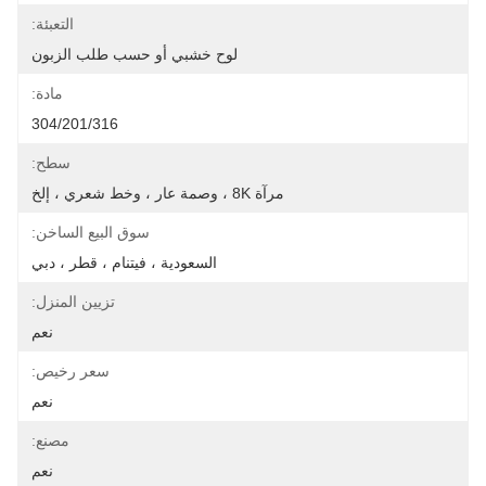
التعبئة:
لوح خشبي أو حسب طلب الزبون
مادة:
304/201/316
سطح:
مرآة 8K ، وصمة عار ، وخط شعري ، إلخ
سوق البيع الساخن:
السعودية ، فيتنام ، قطر ، دبي
تزيين المنزل:
نعم
سعر رخيص:
نعم
مصنع:
نعم