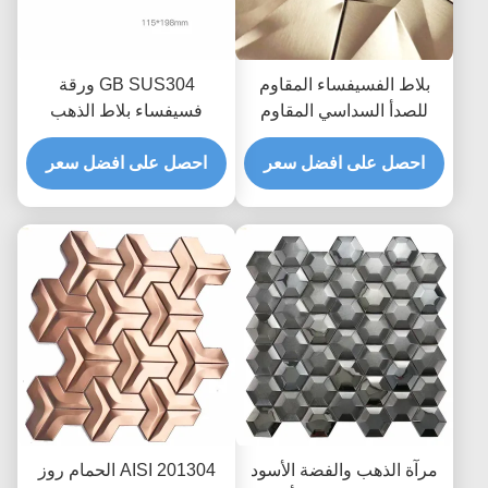
بلاط الفسيفساء المقاوم
GB SUS304 ورقة
للصدأ السداسي المقاوم
فسيفساء بلاط الذهب
للارتداء من الذهب الوردي
المعدني باكسبلاش حبة
الياقوت الأزرق JIS
احصل على افضل سعر
منتفخة
احصل على افضل سعر
مرآة الذهب والفضة الأسود
AISI 201304 الحمام روز