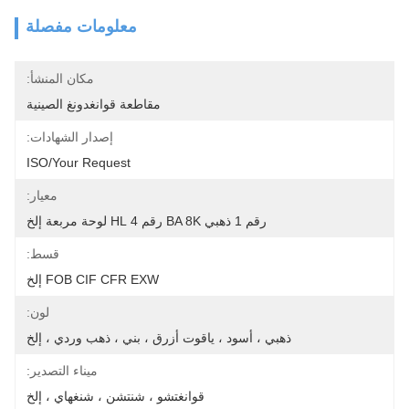
معلومات مفصلة
مكان المنشأ:
مقاطعة قوانغدونغ الصينية
إصدار الشهادات:
ISO/your Request
معيار:
رقم 1 ذهبي BA 8K رقم 4 HL لوحة مربعة إلخ
قسط:
FOB CIF CFR EXW إلخ
لون:
ذهبي ، أسود ، ياقوت أزرق ، بني ، ذهب وردي ، إلخ
ميناء التصدير:
قوانغتشو ، شنتشن ، شنغهاي ، إلخ