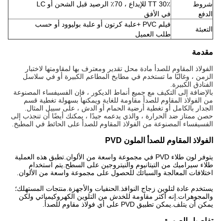
شروط
30٪ TT للإيداع ، 70٪ الرصيد قبل الشحن أو LC
الدفع
في الأفق
فيلم PVC +
علبة كرتون أو علبة بوليوود أو حسب
التعبئة
طلب العميل
مقدمة
الفولاذ المقاوم للصدأ مادة محل تقدير ومعترف بها لمقاومتها لاختبار
الزمن ، وغالبًا ما تستخدم في مطابخ المطاعم الكبيرة أو في سلاسل
الفنادق الكبيرة.
بالإضافة إلى التكيف مع جميع أنماط الديكور ، فإن الفسيفساء المصنوعة
من الفولاذ المقاوم للصدأ مقاومة للغاية ويمكنها بسهولة تغطية قسم
الجدار بالكامل أو تغطية أرضية الحمام أو الدش ، على سبيل المثال.
حصن ممتاز ضد الحرارة ، والذي يدعمه جيدًا ، يمكنك أيضًا أن تنجذب إلى
الفسيفساء المصنوعة من الفولاذ المقاوم للصدأ على الحائط في المطبخ.
الفولاذ المقاوم للصدأ الملون PVD
يتوفر لون طلاء PVD في مجموعة واسعة من الألوان.تطبق هذه العملية
طلاء سيراميك من التيتانيوم والنيتروجين على السطح.يتم استخدام
اختلافات المعالجة والسبائك للحصول على مجموعة واسعة من الألوان.
يستخدم عادة لتلوين زجاج النوافذ.الحنفيات والأجهزة.منتجات المستهلك؛
والمجوهرات.إنه أكثر مقاومة للخدش من التلوين الكهروكيميائي ولكن
يمكن أن يتلف.يمكن تطبيق PVD على أي فولاذ مقاوم للصدأ.
تفاصيل الصورة