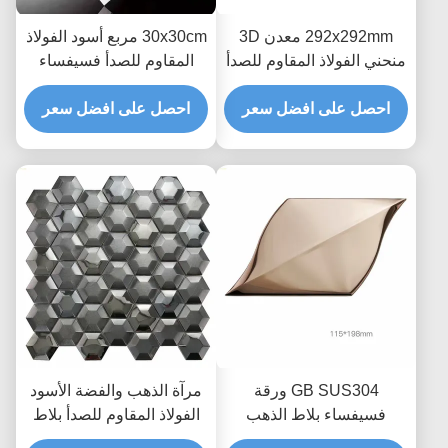
292x292mm معدن 3D
30x30cm مربع أسود الفولاذ
منحني الفولاذ المقاوم للصدأ
المقاوم للصدأ فسيفساء
فسيفساء بلاط الحائط ديكور
بلاط فسيفساء معدني
PVD مطلي
احصل على افضل سعر
باكسبلاش
احصل على افضل سعر
GB SUS304 ورقة
مرآة الذهب والفضة الأسود
فسيفساء بلاط الذهب
الفولاذ المقاوم للصدأ بلاط
المعدني باكسبلاش حبة
الموزاييك 3D مسدس