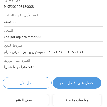
رقم الموديل:
MXP202206130008
الحد الأدنى لكمية الطلب:
22 قطعة
السعر:
88 usd per square meter
شروط الدفع:
T / T ، L / C ، D / A ، D / P ، ويسترن يونيون ، موني جرام
القدرة على التوريد:
500 مترا مربعا شهريا
احصل على افضل سعر
اتصل الآن
معلومات مفصلة
وصف المنتج