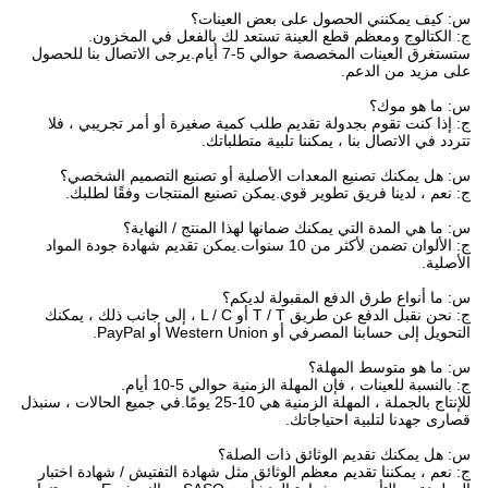
س: كيف يمكنني الحصول على بعض العينات؟
ج: الكتالوج ومعظم قطع العينة تستعد لك بالفعل في المخزون.
ستستغرق العينات المخصصة حوالي 5-7 أيام.يرجى الاتصال بنا للحصول
على مزيد من الدعم.
س: ما هو موك؟
ج: إذا كنت تقوم بجدولة تقديم طلب كمية صغيرة أو أمر تجريبي ، فلا
تتردد في الاتصال بنا ، يمكننا تلبية متطلباتك.
س: هل يمكنك تصنيع المعدات الأصلية أو تصنيع التصميم الشخصي؟
ج: نعم ، لدينا فريق تطوير قوي.يمكن تصنيع المنتجات وفقًا لطلبك.
س: ما هي المدة التي يمكنك ضمانها لهذا المنتج / النهاية؟
ج: الألوان تضمن لأكثر من 10 سنوات.يمكن تقديم شهادة جودة المواد
الأصلية.
س: ما أنواع طرق الدفع المقبولة لديكم؟
ج: نحن نقبل الدفع عن طريق T / T أو L / C ، إلى جانب ذلك ، يمكنك
التحويل إلى حسابنا المصرفي أو Western Union أو PayPal.
س: ما هو متوسط ​​المهلة؟
ج: بالنسبة للعينات ، فإن المهلة الزمنية حوالي 5-10 أيام.
للإنتاج بالجملة ، المهلة الزمنية هي 10-25 يومًا.في جميع الحالات ، سنبذل
قصارى جهدنا لتلبية احتياجاتك.
س: هل يمكنك تقديم الوثائق ذات الصلة؟
ج: نعم ، يمكننا تقديم معظم الوثائق مثل شهادة التفتيش / شهادة اختبار