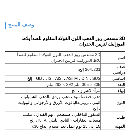
وصف المنتج
3D مسدس روز الذهب اللون الفولاذ المقاوم للصدأ بلاط
الموزاييك لتزيين الجدران
3D مسدس روز الذهب اللون الفولاذ المقاوم للصدأ
اسم
بلاط الموزاييك لتزيين الجدران
صف
304،201 إلخ.
دراسي
اساسي
GB ، JIS ، AISI ، ASTM ، DIN ، SUS ، إلخ
البعد
305 × 305 ملم 292 × 292 ملم
إنهاء
مرآة
الاهتزاز ، إلخ.
ذهب،
فضة،
أسود ، ذهب وردي ،
الذهب الشمبانيا ،
اللون
البني ،
برونزية
الياقوت الأزرق والأرجواني والبيوليت
، إلخ
الديكور الداخلي ، ص
مطعم ، بهو الفندق ، مكتب
طلب
مبيعات العقارات ، النادي الليلي ،
KTV ، إلخ.
المهلة
15 إلى 25 يوم عمل بعد استلام إيداع 30٪