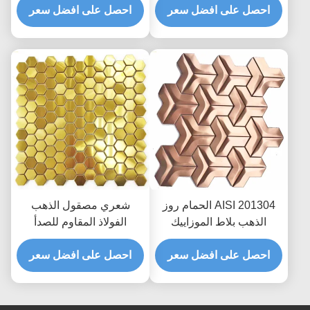
منتفخة
احصل على افضل سعر
Rustproof AISI
احصل على افضل سعر
AISI 201304 الحمام روز
شعري مصقول الذهب
الذهب بلاط الموزاييك
الفولاذ المقاوم للصدأ
شعري مصقول الانتهاء
مسدس بلاط باكسبلاش
احصل على افضل سعر
للمطبخ ISO DIN
احصل على افضل سعر