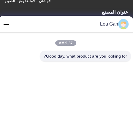
فوشان ، قوانغدونغ ، الصين
عنوان المصنع
رقم 105 أ ، المنطقة ج ، مدينة ليوان اللوجستية ، رقم 38 ، طريق
Lea Gan
جونجي 3 ، منطقة تانكون الصناعية ، مدينة تشينكون ، مقاطعة شوند ،
فوشان ، قوانغدونغ ، الصين
9:37 AM
تيل
86-757-29395138
Good day, what product are you looking for?
الصين ذات الجودة الجيدة صفائح ملونة من الفولاذ المقاوم للصدأ المورد.
حقوق الطبع والنشر © -2026 Foshan Mingxinlong Stainless Steel
Co., Ltd. . جميع الحقوق محفوظة.
سياسة الخصوصية
|
خريطة الموقع