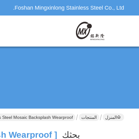
Foshan Mingxinlong Stainless Steel Co., Ltd.
المنزل
المنتجات
Stainless Steel Mosaic Backsplash Wearproof المصنع ع
بحثك
[ Stainless Steel Mosaic Backsplash Wearproof ]