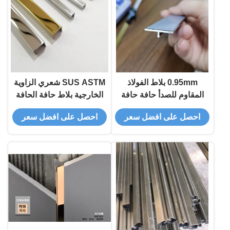
0.95mm بلاط الفولاذ
SUS ASTM شعري الزاوية
المقاوم للصدأ حافة حافة
الخارجية بلاط حافة الحافة
خط معدني مخصص نحى
لتزيين السيراميك
احصل على افضل سعر
احصل على افضل سعر
صب لحافة كونر المطبخ