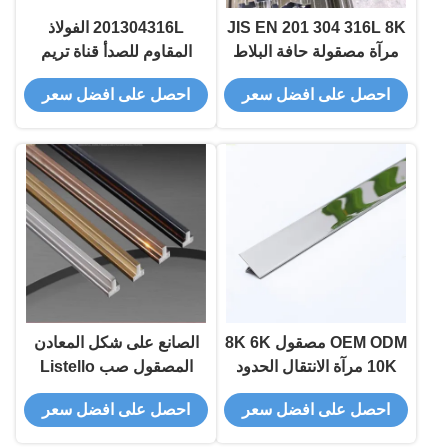
JIS EN 201 304 316L 8K
201304316L الفولاذ
مرآة مصقولة حافة البلاط
المقاوم للصدأ قناة تريم
المصقول لحماية حافة
الشخصي لكونر المطبخ
احصل على افضل سعر
احصل على افضل سعر
الجدار الأرضية
السيراميك حافة أو جدار
حماية الزخرفية
OEM ODM مصقول 8K 6K
الصانع على شكل المعادن
10K مرآة الانتقال الحدود
المصقول صب Listello
متفوقا تقليم لأدوات بلاط
سلسلة الفولاذ المقاوم للصدأ
احصل على افضل سعر
احصل على افضل سعر
الرخام كونر حافة الديكور
بلاط حافة خط تقليم للجدار
في الحمام
الخارجي الزاوية