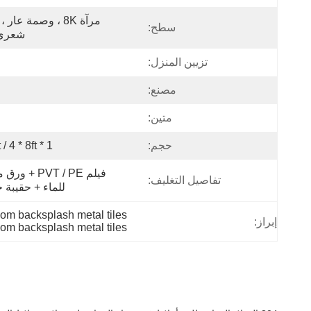
سطح:
شعري 
تزيين المنزل:
مصنع:
متين:
حجم:
1 * 2ft / 4 * 8ft إلخ
تفاصيل التغليف:
للماء + حقيبة 
oom backsplash metal tiles
إبراز:
om backsplash metal tiles