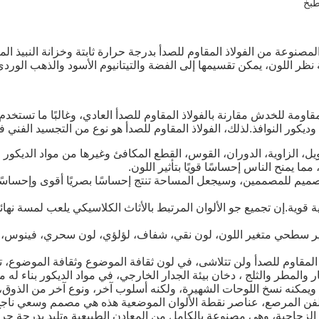
المصنوعة من الفولاذ المقاوم للصدأ بدرجة حرارة ثابتة وخزانة النبيذ 
نظر اللون، يمكن تقسيمها إلى الفضة والتيتانيوم الأسود والذهب الوردي 
مقاومة للخدش مقارنة بالفولاذ المقاوم للصدأ العادي، وغالبًا ما تستخدم
يكور النوافذ.لذلك، الفولاذ المقاوم للصدأ هو نوع من التجسيد الفني ف
ضل مادة تصميم للمصممين، وسيجعل المساحة تنتج إحساسًا بصريًا أقوى وإحساس
قوية.إن تجميع جو الألوان المرتبط بالأثاث الكلاسيكي يلعب لمسة نهائي
تأثير سطحي متغير اللون، لون نقي، شفاف، لؤلؤي، لون سحري، فينوس، 
 المقاوم للصدأ ولن تتلاشى، في لون ثقافة الموضوع وثقافة الموضوع،
 والمطر والثلج ، دخان بيئة الجدار الخارجي، في مواد الديكور بناء له مك
ويمكنه نسخ اللوحات الشهيرة، ولكنه أسلوب آخر، ونوع آخر من الذوق، ه
فن المرصع، عناصر نقطة الألوان الموضعية هذه هي مصمم وسعي ناجح لل
فساء الزجاجية، وهي مصنوعة بالكامل من المعادن الطبيعية وتلبد بدرجة 