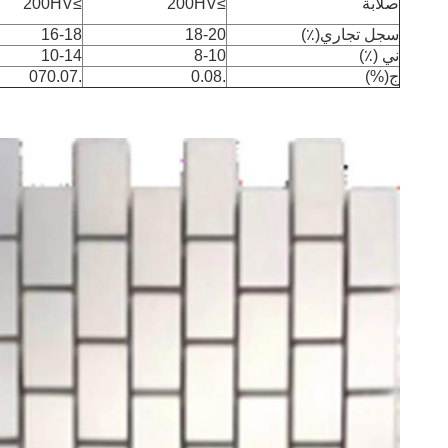
صلابة
≥200HV
≥200HV
سجل تجاري(٪)
18-20
16-18
ني (٪)
8-10
10-14
ج(%)
.0.08
.070.07