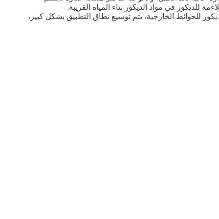
مة للديكور في مواد الديكور بناء المياه القريبة.
كور للحوائط الخارجية، يتم توسيع نطاق التطبيق بشكل كبير،