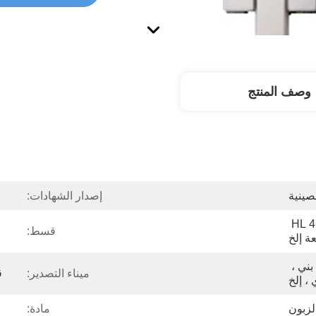
وصف المنتج
صينية
إصدار الشهادات:
رقم 1 ذهبي BA 8K رقم 4 HL 
قسط:
ة إلخ
ذهبي ، أسود ، ياقوت أزرق ، بني ، 
ميناء التصدير:
ق
، إلخ
زبون
مادة: