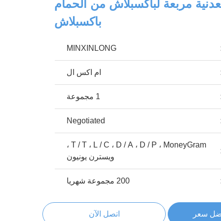
دنية مربعة لباكسبلاش من الحمام
باكسبلاش
MINXINLONG
ام اكس ال
1 مجموعة
Negotiated
T / T ، L / C ، D / A ، D / P ، MoneyGram ،
ويسترن يونيون
200 مجموعة شهريا
ضل سعر
اتصل الآن