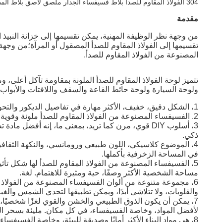
304 الفولاذ المقاوم للصدأ بلاط فسيفساء الجدار ملصق لاصق بلاط المطبخ
مقدمة
من وجهة نظر الوظيفة المهنية، يمكن تقسيمها إلى خزانة النبيذ 
تقسيمها إلى الفولاذ المقاوم للصدأ المصقول أو المرآة؛من وجهة 
المصنوعة من الفولاذ المقاوم للصدأ.
تتميز لوحة الفولاذ المقاوم للصدأ الملونة بمقاومة تآكل أعلى، و
ولوحة السيارة ولوحة حائط القاعة والسقف واللافتات والأبواب ود
1، الشكل دقيق، خفيف، الأكثر مهارة في تفاصيل الديكور والتحويل، الزاوية، الدوران، القوس، القطع المكافئ وغيرها من مواد الديكور التي يصعب تطبيقها، إنها الأنسب.
2. الفسيفساء المصنوعة من الفولاذ المقاوم للصدأ ملونة وقوية، مما يمنح الناس إحساسًا قويًا بتأثير اللون.
3، أسلوب DIY قوي، مرن كما تريد، بمعنى ما، إنه أف
ذكي.
4، الموضوع كلاسيكي، اللون طبيعي ورومانسي، والنكهة الثقافية 
في المساحة الزخرفية بأكملها.
5، الفسيفساء المصنوعة من الفولاذ المقاوم للصدأ لها شكل 
مساحة الشخصية الأكثر وصفًا، حية ومثيرة للاهتمام. لغة.
6، مجموعة متنوعة من ألوان الفسيفساء المصنوعة من الفولاذ
والقلويات، ولا تتلاشى أبدًا، ويمكن تطبيقها لتحدي الشمس والغبار
7، يمكن أن يكون الذوق الطبيعي والخشن والقوي لغزًا شخصيًا، 
لأفضل المواد، وخاصة الفسيفساء، في كل مكان. مليئة بسحر ال
8، هي مواد البناء الأكثر أمانًا وصديقة للبيئة، وخاصة الفسي