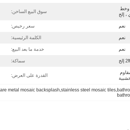
مرآة 8K ، وصمة عار ، وخط 
سوق البيع الساخن:
، إلخ
نعم
سعر رخيص:
نعم
الكلمة الرئيسية:
نعم
خدمة ما بعد البيع:
سماكة:
فيلم PVT / PE + ورق مقاوم 
القدرة على العرض:
خشبية
are metal mosaic backsplash,stainless steel mosaic tiles,bathr
bathro