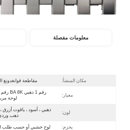
معلومات مفصلة
مكان المنشأ:
مقاطعة قوانغدونغ ال
معيار:
لوحة مربع
لون:
ذهب وردي 
يحزم:
لوح خشبي أو حسب طلب ال