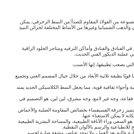
المصنوعة من الفولاذ المقاوم للصدأ؛من النمط الزخرفي، يمكن
والذهب الشمبانيا وغيرها من الأنماط المختلفة لخزائن النبيذ
 في الفنادق والفنادق وأماكن الترفيه ومتاجر الجلود الراقية
ي عملية الديكور الفني الحديث.
ًا قويًا بطبقة ثلاثية الأبعاد من خلال خيال المصمم الغني وتجميع
ة وأجواء ثقافية قوية، مما يجعل النمط الكلاسيكي الجديد يمتد
فقاعة، وجه غير لامع، وجه مشرق، لين لين، هو التصميم في
 تتميز زخرفة الفسيفساء بخصائص المقاومة الصلبة والأحماض
انة لا يمكن الاستغناء عنها.
و السعي وراء الأناقة الطبيعية، والمساحة البشرية الطبيعية
انطباعية والرسم بالألوان النقطية.
حرارة عالية بعد العمل، ولا توجد عناصر مشعة ضارة لجسم