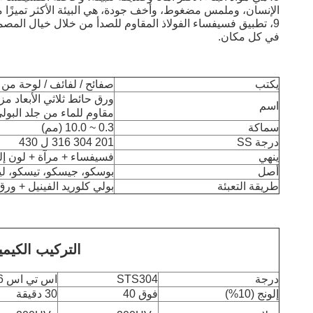
الإنسان، وملمس مضغوط، وأخف جودة، هي البيئة الأكثر تميزًا مواد
9، تطبيق فسيفساء الفولاذ المقاوم للصدأ من خلال خيال المص
في كل مكان.
يكتب
صفائح / لفائف / لوحة من ا
ورق حائط ثلاثي الأبعاد 
اسم
مقاوم للماء من جلد البولي
سماكة
0.3 ~ 10.0 (مم)
درجة SS
201 304 316 ل 430
ينهي
فسيفساء + مرآة + لون إل
أصل
بوسكو، جيسكو، تيسكو، لي
طريقة التعبئة
بولي كلوريد الفينيل + ور
التركيب الكيمي
درجة
STS304
اس تي اس 316
إلونج (10%)
فوق 40
30 دقيقة