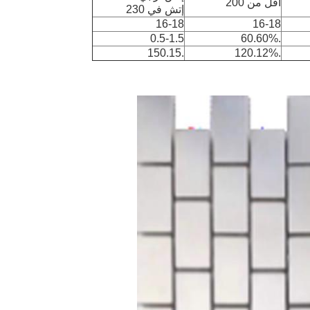
أقل من 200
إتش في 230
16-18
16-18
0.5-1.5
.60.60%
.150.15
.120.12%