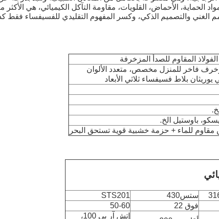
 الحماية، الأحماض، القلويات، مقاومة التآكل الكيميائي، هي الأكثر ملاء
مم الغني والتصميم الذكي، وكسر المفهوم التقليدي للفسيفساء فقط كدي
لفولاذ المقاوم للصدأ المزخرفة
مزخرف فاخر للمنزل مخصص، متعدد الألوان
 يوريثان بلاط فسيفساء ثلاثي الأبعاد
خ.
سكو، باوستيل الخ.
ق مقاوم للماء + حزمة خشبية قوية تستحق البحر
ائي
ستس430
STS201
فوق 22
50-60
إتش آر بي 100،