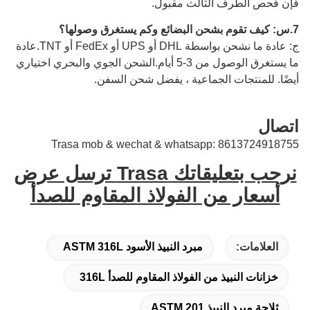
فإن فحص الطرف الثالث مقبول.
7.
س: كيف تقوم بشحن البضائع وكم يستغرق وصولها؟
ج: عادة ما نشحن بواسطة DHL أو UPS أو FedEx أو TNT.عادة
ما يستغرق الوصول من 3-5 أيام.الشحن الجوي والبحري اختياري
أيضًا.
للمنتجات الجماعية ، يفضل شحن السفن.
اتصال
Trasa mob & wechat & whatsapp: 8613724918755
نرحب بتعليقاتك Trasa ترسل عرض
أسعار من الفولاذ المقاوم للصدأ
العلامات:
مبرد النبيذ الأسود ASTM 316L
خزانات النبيذ من الفولاذ المقاوم للصدأ 316L
ثلاجة مبرد النبيذ ASTM 201