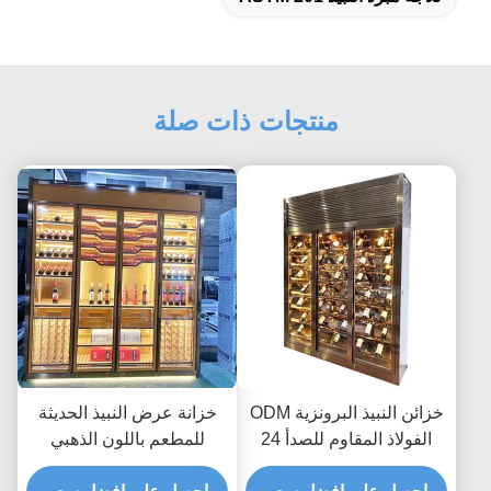
منتجات ذات صلة
خزائن النبيذ البرونزية ODM
خزانة عرض النبيذ الحديثة
الفولاذ المقاوم للصدأ 24
للمطعم باللون الذهبي
بوصة ثلاجة النبيذ AC240V
الوردي TUV 350 * 190 سم