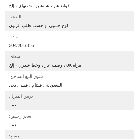
قوانغتشو ، شنتشن ، شنغهاي ، إلخ
التعبئة:
لوح خشبي أو حسب طلب الزبون
مادة:
304/201/316
سطح:
مرآة 8K ، وصمة عار ، وخط شعري ، إلخ
سوق البيع الساخن:
السعودية ، فيتنام ، قطر ، دبي
تزيين المنزل:
نعم..
سعر رخيص:
نعم..
مصنع: