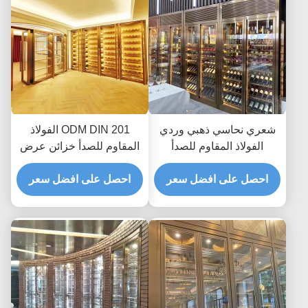
شعري نحاسي ذهبي وردي
ODM DIN 201 الفولاذ
الفولاذ المقاوم للصدأ
المقاوم للصدأ خزائن عرض
خزانات نبيذ ثلاجة 300 مم
النبيذ التجارية ثلاجة تبريد
إلى 500 مم
احصل على افضل سعر
احصل على افضل سعر