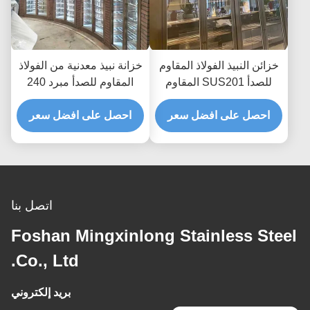
خزائن النبيذ الفولاذ المقاوم
خزانة نبيذ معدنية من الفولاذ
للصدأ SUS201 المقاوم
المقاوم للصدأ مبرد 240
للصدأ مع زجاج الباب PVD
فولت 50 هرتز لوحة تحكم
المغلفة
احصل على افضل سعر
تعمل باللمس
احصل على افضل سعر
اتصل بنا
Foshan Mingxinlong Stainless Steel
Co., Ltd.
بريد إلكتروني