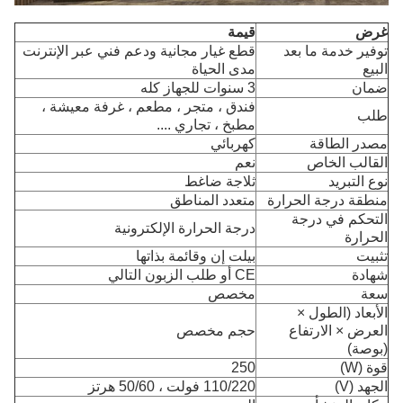
غرض
قيمة
توفير خدمة ما بعد
قطع غيار مجانية ودعم فني عبر الإنترنت
البيع
مدى الحياة
ضمان
3 سنوات للجهاز كله
فندق ، متجر ، مطعم ، غرفة معيشة ،
طلب
مطبخ ، تجاري ....
مصدر الطاقة
كهربائي
القالب الخاص
نعم
نوع التبريد
ثلاجة ضاغط
منطقة درجة الحرارة
متعدد المناطق
التحكم في درجة
درجة الحرارة الإلكترونية
الحرارة
تثبيت
بيلت إن وقائمة بذاتها
شهادة
CE أو طلب الزبون التالي
سعة
مخصص
الأبعاد (الطول ×
العرض × الارتفاع
حجم مخصص
(بوصة)
قوة (W)
250
الجهد (V)
110/220 فولت ، 50/60 هرتز