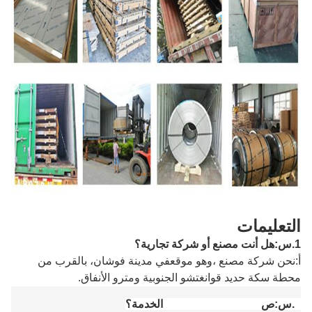
التعليمات
1.
س
:
هل أنت مصنع أو شركة تجارية؟
أ
:
نحن شركة مصنع ،
وهو موقع
في مدينة فوشان
، بالقرب من
محطة سكة حديد قوانغتشو الجنوبية ومترو الأنفاق
.
2.
س:
ص
rovide OEM / ODM الخدمة؟