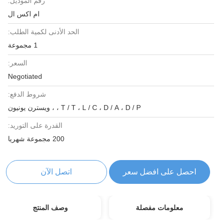
رقم الموديل:
ام اكس ال
الحد الأدنى لكمية الطلب:
1 مجموعة
السعر:
Negotiated
شروط الدفع:
T / T ، L / C ، D / A ، D / P ، ، ويسترن يونيون
القدرة على التوريد:
200 مجموعة شهريا
احصل على افضل سعر
اتصل الآن
معلومات مفصلة
وصف المنتج