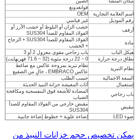
مكان المنشأ
الصين
قوانغدونغ
اسم العلامة التجارية
OEM
رقم الموديل
غير قياسي
خشب الزان أو البلوط أو خشب الأرز أو
أرفف
الفولاذ المقاوم للصدأ SUS304
الفولاذ المقاوم للصدأ SUS304 + الزجاج
مادة
+ الخشب
هيكل الباب
باب زجاجي مقوى معزول 2 أو 3
نطاق درجة حرارة
0 ~ 22 درجة مئوية (32 ~ 71.6 فهرنهايت)
نظام تبريد بمروحة عاكس مع ضاغط
نظام التبريد
عاكس EMBRACO ، خالٍ من الصقيع
السعة الاجمالية
حسب الطلب
إستعمال
أثاث المعيشة خزانة النبيذ الحديثة
المضادة للأشعة فوق البنفسجية ومكافحة
باب زجاجي
الضباب
مقبض خارجي من الفولاذ المقاوم للصدأ
مقبض
SUS304
ضوء LED
إضاءة علوية + خطوط إضاءة جانبية
يمكن تخصيص حجم خزانات النبيذ من