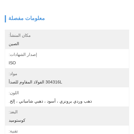
معلومات مفصلة
مكان المنشأ:
الصين
إصدار الشهادات:
ISO
مواد:
304316L الفولاذ المقاوم للصدأ
اللون:
ذهب وردي برونزي ، أسود ، ذهبي شامباني ، إلخ.
البعد:
كوستوميد
تقنية: