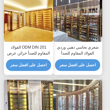
شعري نحاسي ذهبي وردي
ODM DIN 201 الفولاذ
الفولاذ المقاوم للصدأ
المقاوم للصدأ خزائن عرض
خزانات نبيذ ثلاجة 300 مم
النبيذ التجارية ثلاجة تبريد
إلى 500 مم
احصل على افضل سعر
احصل على افضل سعر