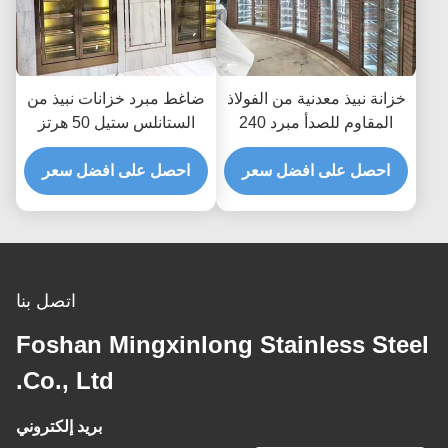
خزانة نبيذ معدنية من الفولاذ
ضاغط مبرد خزانات نبيذ من
المقاوم للصدأ مبرد 240
الستانلس ستيل 50 هرتز
فولت 50 هرتز لوحة تحكم
220 فولت مضاد لبصمات
تعمل باللمس
احصل على افضل سعر
الأصابع
احصل على افضل سعر
اتصل بنا
Foshan Mingxinlong Stainless Steel
Co., Ltd.
بريد إلكتروني