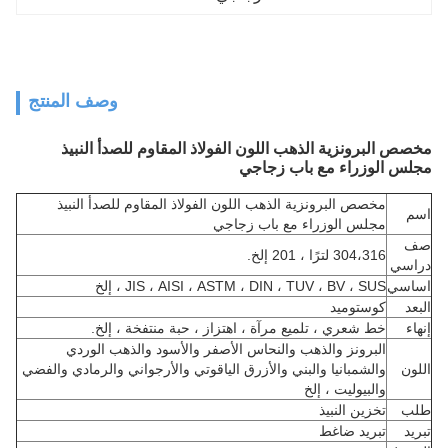
وصف المنتج
مخصص البرونزية الذهب اللون الفولاذ المقاوم للصدأ النبيذ
مجلس الوزراء مع باب زجاجي
مخصص البرونزية الذهب اللون الفولاذ المقاوم للصدأ النبيذ
اسم
مجلس الوزراء مع باب زجاجي
صف
304،316 لترًا ، 201 إلخ.
دراسي
اساسي
JIS ، AISI ، ASTM ، DIN ، TUV ، BV ، SUS ، إلخ
البعد
كوستوميد
إنهاء
خط شعري ، تلميع مرآة ، اهتزاز ، حبة منتفخة ، إلخ.
البرونز والذهب والنحاس الأصفر والأسود والذهب الوردي
اللون
والشمبانيا والبني والأزرق الياقوتي والأرجواني والرمادي والفضي
والبيوليت ، إلخ
طلب
تخزين النبيذ
تبريد
تبريد ضاغط