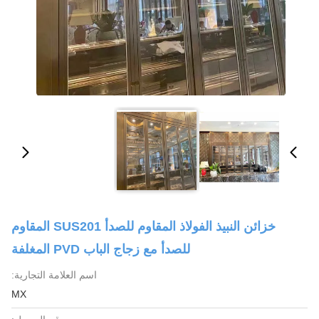
خزائن النبيذ الفولاذ المقاوم للصدأ SUS201 المقاوم
للصدأ مع زجاج الباب PVD المغلفة
اسم العلامة التجارية:
MX