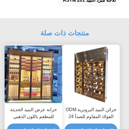
ثلاجة مبرد النبيذ ASTM 201
منتجات ذات صلة
خزائن النبيذ البرونزية ODM
خزانة عرض النبيذ الحديثة
الفولاذ المقاوم للصدأ 24
للمطعم باللون الذهبي
بوصة ثلاجة النبيذ AC240V
الوردي TUV 350 * 190 سم