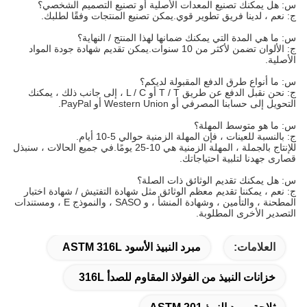
س: هل يمكنك تصنيع المعدات الأصلية أو تصنيع التصميم الشخصي؟
ج: نعم ، لدينا فريق تطوير قوي.يمكن تصنيع المنتجات وفقًا لطلبك.
س: ما هي المدة التي يمكنك ضمانها لهذا المنتج / النهاية؟
ج: الألوان تضمن لأكثر من 10 سنوات.يمكن تقديم شهادة جودة المواد
الأصلية.
س: ما أنواع طرق الدفع المقبولة لديكم؟
ج: نحن نقبل الدفع عن طريق T / T أو L / C ، إلى جانب ذلك ، يمكنك
التحويل إلى حسابنا المصرفي أو Western Union أو PayPal.
س: ما هو متوسط ​​المهلة؟
ج: بالنسبة للعينات ، فإن المهلة الزمنية حوالي 5-10 أيام.
للإنتاج بالجملة ، المهلة الزمنية هي 10-25 يومًا.في جميع الحالات ، سنبذل
قصارى جهدنا لتلبية احتياجاتك.
س: هل يمكنك تقديم الوثائق ذات الصلة؟
ج: نعم ، يمكننا تقديم معظم الوثائق مثل شهادة التفتيش / شهادة اختبار
المطحنة ، والتأمين ، وشهادة المنشأ ، و SASO ، والنموذج E ، ومستندات
التصدير الأخرى المطلوبة.
العلامات:
مبرد النبيذ الأسود ASTM 316L
خزانات النبيذ من الفولاذ المقاوم للصدأ 316L