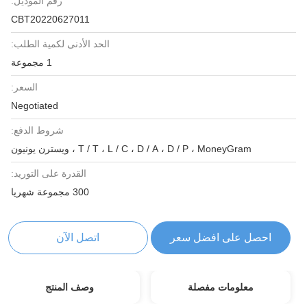
رقم الموديل:
CBT20220627011
الحد الأدنى لكمية الطلب:
1 مجموعة
السعر:
Negotiated
شروط الدفع:
T / T ، L / C ، D / A ، D / P ، MoneyGram ، ويسترن يونيون
القدرة على التوريد:
300 مجموعة شهريا
احصل على افضل سعر
اتصل الآن
معلومات مفصلة
وصف المنتج