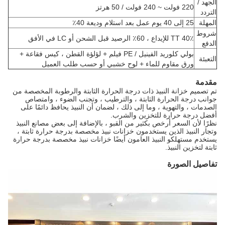
الجهد /
220 فولت ~ 240 فولت / 50 هرتز
التردد
المهلة
25 إلى 40 يوم عمل بعد استلام وديعة 40٪
شروط
40٪ TT للإيداع ، 60٪ الرصيد قبل الشحن أو LC في الأفق
الدفع
بولي كلوريد الفينيل / PE فيلم + لؤلؤة القطن ، كيس فقاعة +
التعبئة
ورق مقاوم للماء + لوح خشبي أو حسب طلب العميل
مقدمة
تم تصميم خزانة النبيذ ذات درجة الحرارة الثابتة والرطوبة المخصصة من
جوانب درجة الحرارة الثابتة ، والترطيب ، وتجنب الضوء ، وامتصاص
الصدمات ، والتهوية ، وما إلى ذلك ، لضمان أن النبيذ يحافظ دائمًا على
أفضل درجة حرارة للتخزين والشرب.
نظرًا لأن السعر أرخص بكثير من القبو ، بالإضافة إلى بعض مصانع النبيذ
وتجار النبيذ الذين يستخدمون خزانات نبيذ مخصصة بدرجة حرارة ثابتة ،
يستخدم مستهلكو النبيذ العامون أيضًا خزانات نبيذ مخصصة بدرجة حرارة
ثابتة لتخزين النبيذ.
تفاصيل الصورة