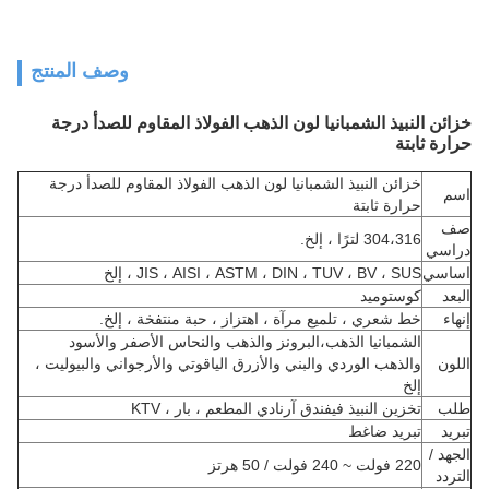
وصف المنتج
خزائن النبيذ الشمبانيا لون الذهب الفولاذ المقاوم للصدأ درجة
حرارة ثابتة
خزائن النبيذ الشمبانيا لون الذهب الفولاذ المقاوم للصدأ درجة
اسم
حرارة ثابتة
صف
304،316 لترًا ، إلخ.
دراسي
اساسي
JIS ، AISI ، ASTM ، DIN ، TUV ، BV ، SUS ، إلخ
البعد
كوستوميد
إنهاء
خط شعري ، تلميع مرآة ، اهتزاز ، حبة منتفخة ، إلخ.
الشمبانيا الذهب،
البرونز والذهب والنحاس الأصفر والأسود
اللون
والذهب الوردي والبني والأزرق الياقوتي والأرجواني والبيوليت ،
إلخ
طلب
تخزين النبيذ في
فندق آر
نادي المطعم ، بار ، KTV
تبريد
تبريد ضاغط
الجهد /
220 فولت ~ 240 فولت / 50 هرتز
التردد