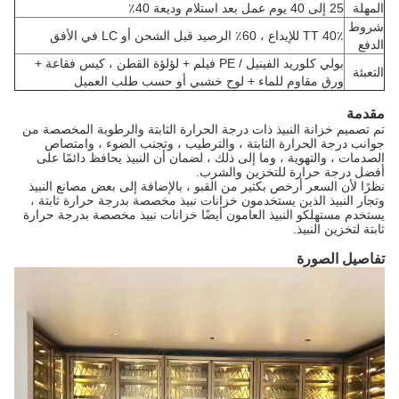
المهلة
25 إلى 40 يوم عمل بعد استلام وديعة 40٪
شروط
40٪ TT للإيداع ، 60٪ الرصيد قبل الشحن أو LC في الأفق
الدفع
بولي كلوريد الفينيل / PE فيلم + لؤلؤة القطن ، كيس فقاعة +
التعبئة
ورق مقاوم للماء + لوح خشبي أو حسب طلب العميل
مقدمة
تم تصميم خزانة النبيذ ذات درجة الحرارة الثابتة والرطوبة المخصصة من
جوانب درجة الحرارة الثابتة ، والترطيب ، وتجنب الضوء ، وامتصاص
الصدمات ، والتهوية ، وما إلى ذلك ، لضمان أن النبيذ يحافظ دائمًا على
أفضل درجة حرارة للتخزين والشرب.
نظرًا لأن السعر أرخص بكثير من القبو ، بالإضافة إلى بعض مصانع النبيذ
وتجار النبيذ الذين يستخدمون خزانات نبيذ مخصصة بدرجة حرارة ثابتة ،
يستخدم مستهلكو النبيذ العامون أيضًا خزانات نبيذ مخصصة بدرجة حرارة
ثابتة لتخزين النبيذ.
تفاصيل الصورة