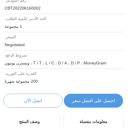
رقم الموديل:
CBT202206160002
الحد الأدنى لكمية الطلب:
1 مجموعة
السعر:
Negotiated
شروط الدفع:
T / T ، L / C ، D / A ، D / P ، MoneyGram ، ويسترن يونيون
القدرة على التوريد:
200 مجموعة شهريا
احصل على افضل سعر
اتصل الآن
معلومات مفصلة
وصف المنتج