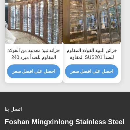
خزائن النبيذ الفولاذ المقاوم
خزانة نبيذ معدنية من الفولاذ
للصدأ SUS201 المقاوم
المقاوم للصدأ مبرد 240
للصدأ مع زجاج الباب PVD
فولت 50 هرتز لوحة تحكم
المغلفة
احصل على افضل سعر
تعمل باللمس
احصل على افضل سعر
اتصل بنا
Foshan Mingxinlong Stainless Steel