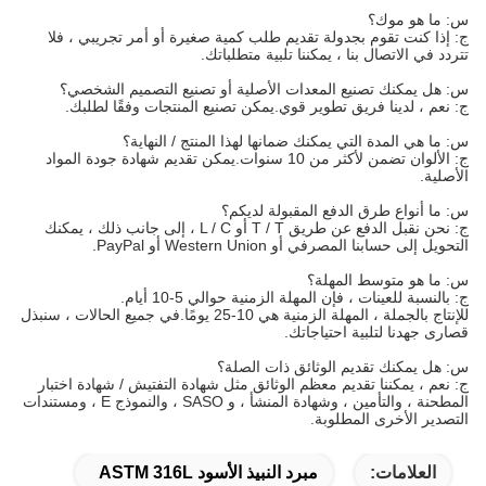
س: ما هو موك؟
ج: إذا كنت تقوم بجدولة تقديم طلب كمية صغيرة أو أمر تجريبي ، فلا
تتردد في الاتصال بنا ، يمكننا تلبية متطلباتك.
س: هل يمكنك تصنيع المعدات الأصلية أو تصنيع التصميم الشخصي؟
ج: نعم ، لدينا فريق تطوير قوي.يمكن تصنيع المنتجات وفقًا لطلبك.
س: ما هي المدة التي يمكنك ضمانها لهذا المنتج / النهاية؟
ج: الألوان تضمن لأكثر من 10 سنوات.يمكن تقديم شهادة جودة المواد
الأصلية.
س: ما أنواع طرق الدفع المقبولة لديكم؟
ج: نحن نقبل الدفع عن طريق T / T أو L / C ، إلى جانب ذلك ، يمكنك
التحويل إلى حسابنا المصرفي أو Western Union أو PayPal.
س: ما هو متوسط ​​المهلة؟
ج: بالنسبة للعينات ، فإن المهلة الزمنية حوالي 5-10 أيام.
للإنتاج بالجملة ، المهلة الزمنية هي 10-25 يومًا.في جميع الحالات ، سنبذل
قصارى جهدنا لتلبية احتياجاتك.
س: هل يمكنك تقديم الوثائق ذات الصلة؟
ج: نعم ، يمكننا تقديم معظم الوثائق مثل شهادة التفتيش / شهادة اختبار
المطحنة ، والتأمين ، وشهادة المنشأ ، و SASO ، والنموذج E ، ومستندات
التصدير الأخرى المطلوبة.
العلامات:
مبرد النبيذ الأسود ASTM 316L