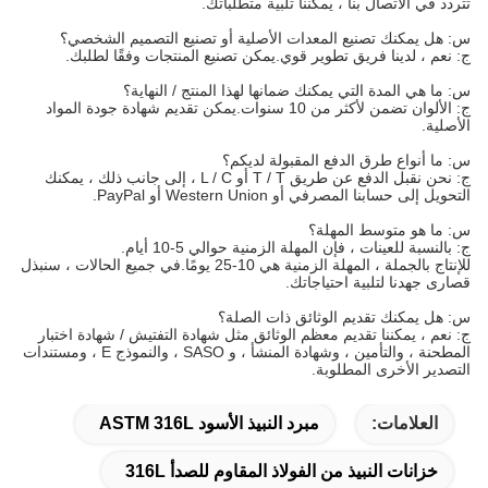
تتردد في الاتصال بنا ، يمكننا تلبية متطلباتك.
س: هل يمكنك تصنيع المعدات الأصلية أو تصنيع التصميم الشخصي؟
ج: نعم ، لدينا فريق تطوير قوي.يمكن تصنيع المنتجات وفقًا لطلبك.
س: ما هي المدة التي يمكنك ضمانها لهذا المنتج / النهاية؟
ج: الألوان تضمن لأكثر من 10 سنوات.يمكن تقديم شهادة جودة المواد
الأصلية.
س: ما أنواع طرق الدفع المقبولة لديكم؟
ج: نحن نقبل الدفع عن طريق T / T أو L / C ، إلى جانب ذلك ، يمكنك
التحويل إلى حسابنا المصرفي أو Western Union أو PayPal.
س: ما هو متوسط ​​المهلة؟
ج: بالنسبة للعينات ، فإن المهلة الزمنية حوالي 5-10 أيام.
للإنتاج بالجملة ، المهلة الزمنية هي 10-25 يومًا.في جميع الحالات ، سنبذل
قصارى جهدنا لتلبية احتياجاتك.
س: هل يمكنك تقديم الوثائق ذات الصلة؟
ج: نعم ، يمكننا تقديم معظم الوثائق مثل شهادة التفتيش / شهادة اختبار
المطحنة ، والتأمين ، وشهادة المنشأ ، و SASO ، والنموذج E ، ومستندات
التصدير الأخرى المطلوبة.
العلامات:
مبرد النبيذ الأسود ASTM 316L
خزانات النبيذ من الفولاذ المقاوم للصدأ 316L