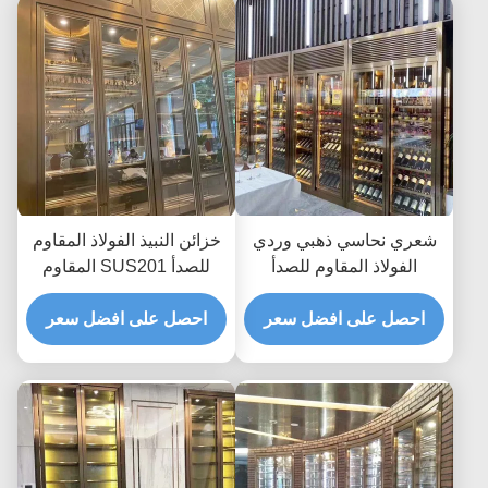
شعري نحاسي ذهبي وردي
خزائن النبيذ الفولاذ المقاوم
الفولاذ المقاوم للصدأ
للصدأ SUS201 المقاوم
خزانات نبيذ ثلاجة 300 مم
للصدأ مع زجاج الباب PVD
إلى 500 مم
احصل على افضل سعر
المغلفة
احصل على افضل سعر