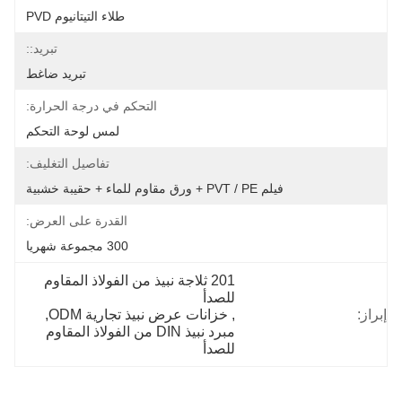
طلاء التيتانيوم PVD
تبريد::
تبريد ضاغط
التحكم في درجة الحرارة:
لمس لوحة التحكم
تفاصيل التغليف:
فيلم PVT / PE + ورق مقاوم للماء + حقيبة خشبية
القدرة على العرض:
300 مجموعة شهريا
201 ثلاجة نبيذ من الفولاذ المقاوم 
للصدأ
إبراز:
, 
خزانات عرض نبيذ تجارية ODM
, 
مبرد نبيذ DIN من الفولاذ المقاوم 
للصدأ