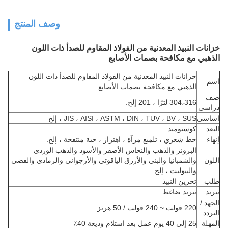
وصف المنتج
خزانات النبيذ المعدنية من الفولاذ المقاوم للصدأ ذات اللون
الذهبي مع مكافحة بصمات الأصابع
خزانات النبيذ المعدنية من الفولاذ المقاوم للصدأ ذات اللون
اسم
الذهبي مع مكافحة بصمات الأصابع
صف
304،316 لترًا ، 201 إلخ.
دراسي
اساسي
JIS ، AISI ، ASTM ، DIN ، TUV ، BV ، SUS ، إلخ
البعد
كوستوميد
إنهاء
خط شعري ، تلميع مرآة ، اهتزاز ، حبة منتفخة ، إلخ.
البرونز والذهب والنحاس الأصفر والأسود والذهب الوردي
اللون
والشمبانيا والبني والأزرق الياقوتي والأرجواني والرمادي والفضي
والبيوليت ، إلخ
طلب
تخزين النبيذ
تبريد
تبريد ضاغط
الجهد /
220 فولت ~ 240 فولت / 50 هرتز
التردد
المهلة
25 إلى 40 يوم عمل بعد استلام وديعة 40٪