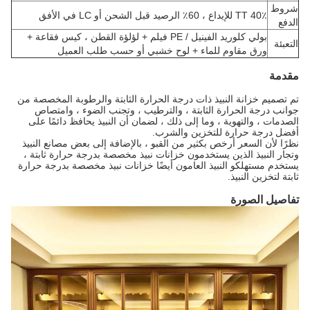
شروط
40٪ TT للإيداع ، 60٪ الرصيد قبل الشحن أو LC في الأفق
الدفع
بولي كلوريد الفينيل / PE فيلم + لؤلؤة القطن ، كيس فقاعة +
التعبئة
ورق مقاوم للماء + لوح خشبي أو حسب طلب العميل
مقدمة
تم تصميم خزانة النبيذ ذات درجة الحرارة الثابتة والرطوبة المخصصة من
جوانب درجة الحرارة الثابتة ، والترطيب ، وتجنب الضوء ، وامتصاص
الصدمات ، والتهوية ، وما إلى ذلك ، لضمان أن النبيذ يحافظ دائمًا على
أفضل درجة حرارة للتخزين والشرب.
نظرًا لأن السعر أرخص بكثير من القبو ، بالإضافة إلى بعض مصانع النبيذ
وتجار النبيذ الذين يستخدمون خزانات نبيذ مخصصة بدرجة حرارة ثابتة ،
يستخدم مستهلكو النبيذ العامون أيضًا خزانات نبيذ مخصصة بدرجة حرارة
ثابتة لتخزين النبيذ.
تفاصيل الصورة