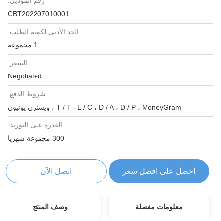
رقم الموديل:
CBT202207010001
الحد الأدنى لكمية الطلب:
1 مجموعة
السعر:
Negotiated
شروط الدفع:
T / T ، L / C ، D / A ، D / P ، MoneyGram ، ويسترن يونيون
القدرة على التوريد:
300 مجموعة شهريا
احصل على افضل سعر
اتصل الآن
معلومات مفصلة
وصف المنتج