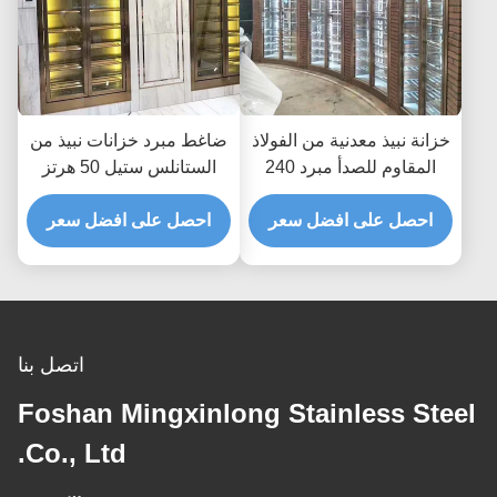
خزانة نبيذ معدنية من الفولاذ
ضاغط مبرد خزانات نبيذ من
المقاوم للصدأ مبرد 240
الستانلس ستيل 50 هرتز
فولت 50 هرتز لوحة تحكم
220 فولت مضاد لبصمات
تعمل باللمس
احصل على افضل سعر
الأصابع
احصل على افضل سعر
اتصل بنا
Foshan Mingxinlong Stainless Steel
Co., Ltd.