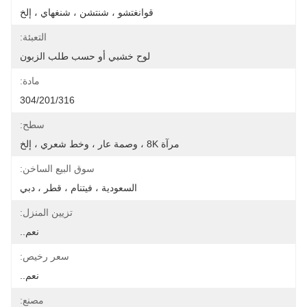
قوانغتشو ، شنتشن ، شنغهاي ، إلخ
التعبئة:
لوح خشبي أو حسب طلب الزبون
مادة:
304/201/316
سطح:
مرآة 8K ، وصمة عار ، وخط شعري ، إلخ
سوق البيع الساخن:
السعودية ، فيتنام ، قطر ، دبي
تزيين المنزل:
نعم..
سعر رخيص:
نعم..
مصنع: