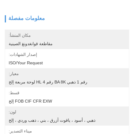
معلومات مفصلة
مكان المنشأ:
مقاطعة قوانغدونغ الصينية
إصدار الشهادات:
ISO/your Request
معيار:
رقم 1 ذهبي BA 8K رقم 4 HL لوحة مربعة إلخ
قسط:
FOB CIF CFR EXW إلخ
لون:
ذهبي ، أسود ، ياقوت أزرق ، بني ، ذهب وردي ، إلخ
ميناء التصدير: