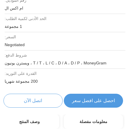
رقم الموديل:
ام اكس ال
الحد الأدنى لكمية الطلب:
1 مجموعة
السعر:
Negotiated
شروط الدفع:
T / T ، L / C ، D / A ، D / P ، MoneyGram ، ويسترن يونيون
القدرة على التوريد:
200 مجموعة شهريا
احصل على افضل سعر
اتصل الآن
معلومات مفصلة
وصف المنتج