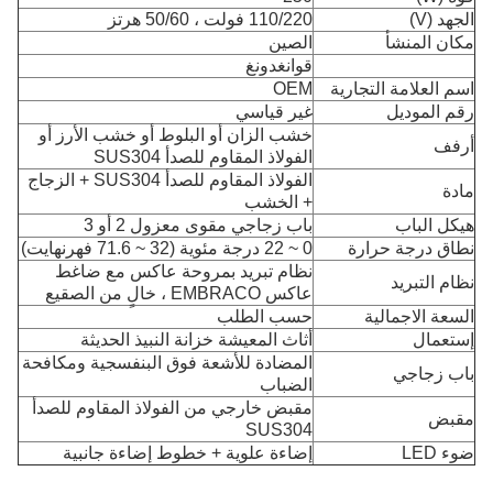
الجهد (V)
110/220 فولت ، 50/60 هرتز
مكان المنشأ
الصين
قوانغدونغ
اسم العلامة التجارية
OEM
رقم الموديل
غير قياسي
خشب الزان أو البلوط أو خشب الأرز أو
أرفف
الفولاذ المقاوم للصدأ SUS304
الفولاذ المقاوم للصدأ SUS304 + الزجاج
مادة
+ الخشب
هيكل الباب
باب زجاجي مقوى معزول 2 أو 3
نطاق درجة حرارة
0 ~ 22 درجة مئوية (32 ~ 71.6 فهرنهايت)
نظام تبريد بمروحة عاكس مع ضاغط
نظام التبريد
عاكس EMBRACO ، خالٍ من الصقيع
السعة الاجمالية
حسب الطلب
إستعمال
أثاث المعيشة خزانة النبيذ الحديثة
المضادة للأشعة فوق البنفسجية ومكافحة
باب زجاجي
الضباب
مقبض خارجي من الفولاذ المقاوم للصدأ
مقبض
SUS304
ضوء LED
إضاءة علوية + خطوط إضاءة جانبية