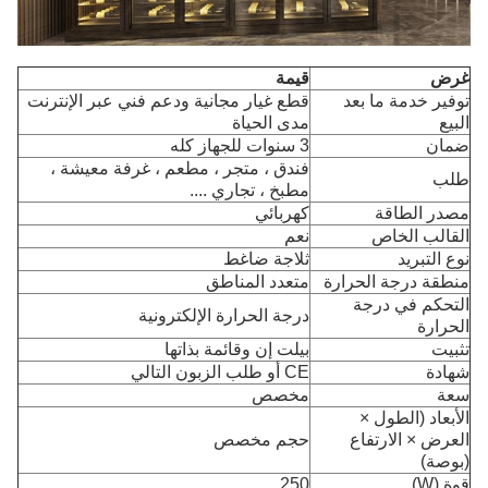
غرض
قيمة
توفير خدمة ما بعد
قطع غيار مجانية ودعم فني عبر الإنترنت
البيع
مدى الحياة
ضمان
3 سنوات للجهاز كله
فندق ، متجر ، مطعم ، غرفة معيشة ،
طلب
مطبخ ، تجاري ....
مصدر الطاقة
كهربائي
القالب الخاص
نعم
نوع التبريد
ثلاجة ضاغط
منطقة درجة الحرارة
متعدد المناطق
التحكم في درجة
درجة الحرارة الإلكترونية
الحرارة
تثبيت
بيلت إن وقائمة بذاتها
شهادة
CE أو طلب الزبون التالي
سعة
مخصص
الأبعاد (الطول ×
العرض × الارتفاع
حجم مخصص
(بوصة)
قوة (W)
250