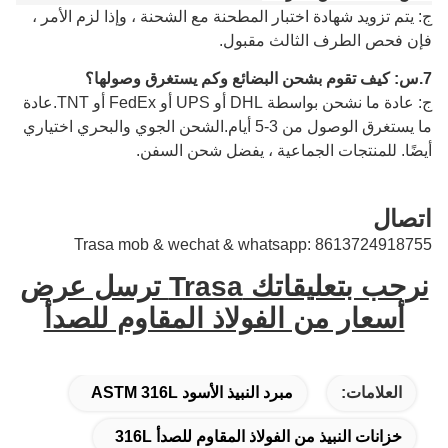
ج: يتم تزويد شهادة اختبار المطحنة مع الشحنة ، وإذا لزم الأمر ،
فإن فحص الطرف الثالث مقبول.
7.
س: كيف تقوم بشحن البضائع وكم يستغرق وصولها؟
ج: عادة ما نشحن بواسطة DHL أو UPS أو FedEx أو TNT.عادة
ما يستغرق الوصول من 3-5 أيام.الشحن الجوي والبحري اختياري
أيضًا.
للمنتجات الجماعية ، يفضل شحن السفن.
اتصال
Trasa mob & wechat & whatsapp: 8613724918755
نرحب بتعليقاتك Trasa ترسل عرض
أسعار من الفولاذ المقاوم للصدأ
العلامات:
مبرد النبيذ الأسود ASTM 316L
خزانات النبيذ من الفولاذ المقاوم للصدأ 316L