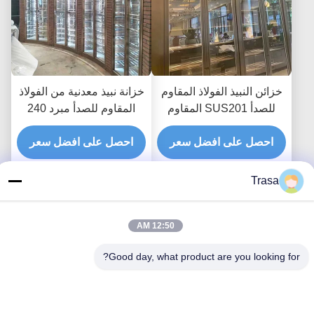
خزائن النبيذ الفولاذ المقاوم
خزانة نبيذ معدنية من الفولاذ
للصدأ SUS201 المقاوم
المقاوم للصدأ مبرد 240
للصدأ مع زجاج الباب PVD
فولت 50 هرتز لوحة تحكم
المغلفة
احصل على افضل سعر
تعمل باللمس
احصل على افضل سعر
Trasa
12:50 AM
اتصل بنا
Good day, what product are you looking for?
Foshan Mingxinlong Stainless Steel
Co., Ltd.