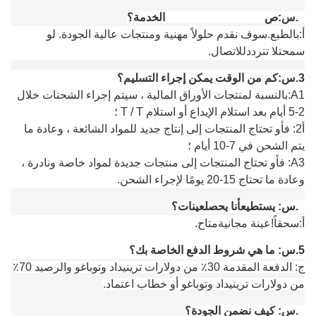
2.
س:
ص
rovide OEM / ODM الخدمة؟
أ:
بالطبع.
سوف نقدم حلولاً مهنية ومنتجات عالية الجودة.
لو
سمحت
لا تتردد
للاتصال
.
3.
س:
كم من الوقت يمكن إجراء التسليم؟
A1:
بالنسبة لمنتجات الأوراق المالية ، سيتم إجراء الشحنات خلال
2-5 أيام بعد استلام الإيداع أو استلام T / T ؛
أ
2: ف
أو تحتاج المنتجات إلى إنتاج جديد للمواد الشائعة ، وعادة ما
يتم الشحن في 7-10 أيام ؛
A3: ف
أو تحتاج المنتجات إلى منتجات جديدة لمواد خاصة ونادرة ،
وعادة ما تحتاج 15-20 يومًا لإجراء الشحن.
4.
س:
يستطيع
أنا
يحصل
عينات؟
أ:
س
حقاً!عينة مجانية
متاح
.
5.
س: ما هي شروط الدفع الخاصة بك؟
ج: الدفعة المقدمة 30٪ من دولارات ترينيداد وتوباغو والرصيد 70٪
من دولارات ترينيداد وتوباغو أو خطاب اعتماد.
6.
س: كيف نضمن الجودة؟