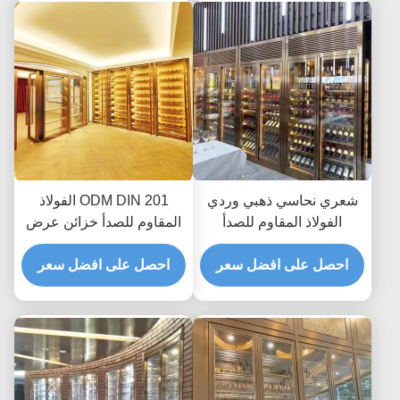
شعري نحاسي ذهبي وردي
ODM DIN 201 الفولاذ
الفولاذ المقاوم للصدأ
المقاوم للصدأ خزائن عرض
خزانات نبيذ ثلاجة 300 مم
النبيذ التجارية ثلاجة تبريد
إلى 500 مم
احصل على افضل سعر
احصل على افضل سعر