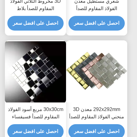
شعري مستطيل معدن
3D مخروط الثلاثي الفولاذ
الفولاذ المقاوم للصدأ
المقاوم للصدأ بلاط
فسيفساء بلاط باكسبلاش
الموزاييك لتزيين الجدران
ملابس مقاومة
احصل على افضل سعر
JIS الفضة الذهب
احصل على افضل سعر
292x292mm معدن 3D
30x30cm مربع أسود الفولاذ
منحني الفولاذ المقاوم للصدأ
المقاوم للصدأ فسيفساء
فسيفساء بلاط الحائط ديكور
بلاط فسيفساء معدني
PVD مطلي
احصل على افضل سعر
باكسبلاش
احصل على افضل سعر