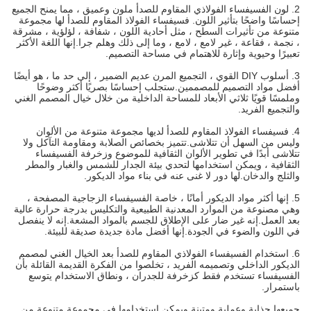
2. لون الفسيفساء الفولاذي المقاوم للصدأ ملون وعميق ، مما يمنح الجميع
إحساسًا واضحًا بتأثير اللون. فسيفساء الفولاذ المقاوم للصدأ لها مجموعة
متنوعة من تأثيرات السطح ، مثل أحادية اللون ، شفافة ، لؤلؤية ، مشرقة
، نجمة ، فقاعة ، غير لامع ، لامع ، وما إلى ذلك وهلم جرا.إنها اللغة الأكثر
تعبيرًا وحيوية وإثارة للاهتمام في مساحة التصميم.
3. أسلوب DIY القوي ، التجميع المرن عديم الضمير ، إلى حد ما ، هو أيضًا
أفضل مواد التصميم للمصممين.ستجلب إحساسًا بصريًا أكثر وضوحًا
وملمسًا قويًا ثلاثي الأبعاد للمساحة الداخلية من خلال خيال المصمم الغني
والتجميع الفريد.
4. فسيفساء الفولاذ المقاوم للصدأ لديها مجموعة متنوعة من الألوان
وليس من السهل أن تتلاشى.تتميز بخصائص الصلابة ومقاومة التآكل ولا
تتلاشى أبدًا في تطوير الألوان الثقافية للموضوع وزخرفة الفسيفساء
الثقافية ، ويمكن استخدامها لتحدي بيئة الجدار للشمس والغبار والمطر
والثلج والدخان.لها دور لا غنى عنه في بناء مواد الديكور.
5. إنها أكثر مواد الديكور أمانًا ، خاصة الفسيفساء الزجاجية المصفحة ،
وهي مصنوعة من الموارد المعدنية الطبيعية والتكليس بدرجة حرارة عالية
بعد العمل.إنه غير ضار على الإطلاق للجسم بالمواد المشعة.إنه لا ينفصل
في اللون والضوء في الجودة.إنها أفضل مادة جديدة صديقة للبيئة.
6. استخدام الفسيفساء الفولاذي المقاوم للصدأ بعد الخيال الغني لمصمم
الديكور الداخلي وتصميمه الفريد ، تخلصوا من الفكرة القديمة القائلة بأن
الفسيفساء تستخدم فقط كزخرفة للجدران ، ونطاق الاستخدام يتوسع
باستمرار.
جميعها جذابة وعملية ومتينة ويمكن استخدامها في مجموعة متنوعة من