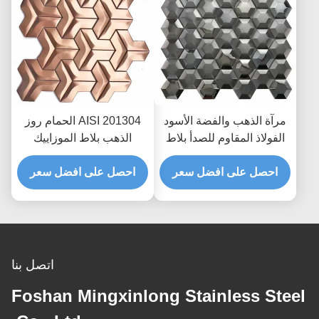
مرآة الذهب والفضة الأسود
AISI 201304 الحمام روز
الفولاذ المقاوم للصدأ بلاط
الذهب بلاط الموزاييك
الموزاييك 3D مسدس
شعري مصقول الانتهاء
Rustproof AISI
احصل على افضل سعر
احصل على افضل سعر
اتصل بنا
Foshan Mingxinlong Stainless Steel