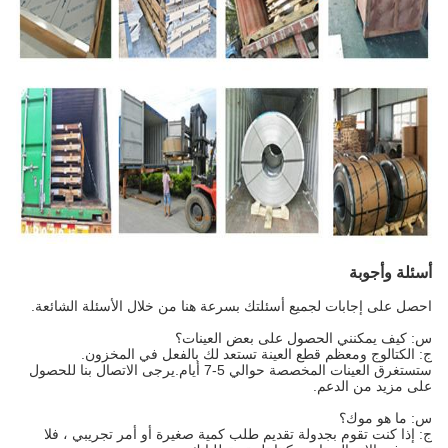
أسئلة وأجوبة
احصل على إجابات لجميع أسئلتك بسرعة هنا من خلال الأسئلة الشائعة.
س: كيف يمكنني الحصول على بعض العينات؟
ج: الكتالوج ومعظم قطع العينة تستعد لك بالفعل في المخزون.
ستستغرق العينات المخصصة حوالي 5-7 أيام.يرجى الاتصال بنا للحصول
على مزيد من الدعم.
س: ما هو موك؟
ج: إذا كنت تقوم بجدولة تقديم طلب كمية صغيرة أو أمر تجريبي ، فلا