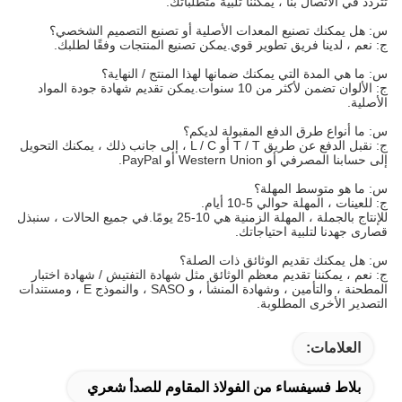
تتردد في الاتصال بنا ، يمكننا تلبية متطلباتك.
س: هل يمكنك تصنيع المعدات الأصلية أو تصنيع التصميم الشخصي؟
ج: نعم ، لدينا فريق تطوير قوي.يمكن تصنيع المنتجات وفقًا لطلبك.
س: ما هي المدة التي يمكنك ضمانها لهذا المنتج / النهاية؟
ج: الألوان تضمن لأكثر من 10 سنوات.يمكن تقديم شهادة جودة المواد
الأصلية.
س: ما أنواع طرق الدفع المقبولة لديكم؟
ج: نقبل الدفع عن طريق T / T أو L / C ، إلى جانب ذلك ، يمكنك التحويل
إلى حسابنا المصرفي أو Western Union أو PayPal.
س: ما هو متوسط ​​المهلة؟
ج: للعينات ، المهلة حوالي 5-10 أيام.
للإنتاج بالجملة ، المهلة الزمنية هي 10-25 يومًا.في جميع الحالات ، سنبذل
قصارى جهدنا لتلبية احتياجاتك.
س: هل يمكنك تقديم الوثائق ذات الصلة؟
ج: نعم ، يمكننا تقديم معظم الوثائق مثل شهادة التفتيش / شهادة اختبار
المطحنة ، والتأمين ، وشهادة المنشأ ، و SASO ، والنموذج E ، ومستندات
التصدير الأخرى المطلوبة.
العلامات:
بلاط فسيفساء من الفولاذ المقاوم للصدأ شعري