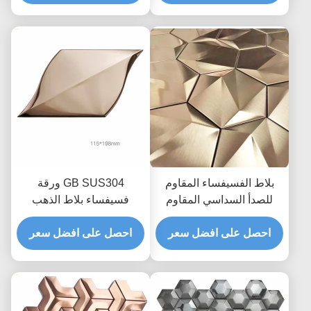
بلاط الفسيفساء المقاوم
GB SUS304 ورقة
للصدأ السداسي المقاوم
فسيفساء بلاط الذهب
للارتداء من الذهب الوردي
المعدني باكسبلاش حبة
الياقوت الأزرق JIS
احصل على افضل سعر
منتفخة
احصل على افضل سعر