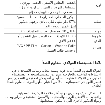
،
الذهب ، النحاس الأصفر ، الذهب الوردي ،
لون
الشمبانيا ، البرونز ، البني ، الياقوت الأزرق ،
البنفسجي ، الرمادي ، البيوليت ، إلخ
الديكور الداخلي للجدار
لوحة الحائط ، الكسوة
طلب
،
KTV ،
بار ملهى ليلي ، نادي ترفيهي ،
ديكور
فندق خمس نجوم ، إلخ.
مهلة
10 إلى 20 يوم عمل بعد استلام إيداع 30٪
شروط
30٪ TT للإيداع ، 70٪ الرصيد قبل الشحن أو
الدفع
LC في الأفق
PVC / PE Film + Carton + Wooden Pallet
التعبئة
أو حسب طلب العميل
بلاط الفسيفساء الفولاذي المقاوم للصدأ
الفولاذ المقاوم للصدأ مادة قوية ومتينة للغاية ومثالية للاستخدام في
الإنشاءات الداخلية والخارجية وميزات التصميم.
استخدام الفسيفساء
الملون من الفولاذ المقاوم للصدأ
يعني أنه يمكن لمحترفي التصميم دمج
عنصر اللون في تصميماتهم ، بدلاً من اختيار مظهر الفولاذ المقاوم للصدأ
العادي.
1. الشكل نحيف ومشرق ، وهو أكثر ملاءمة للزخرفة التفصيلية
والتجديد.إنه الأفضل للزوايا والمنحنيات والأسطح المنحنية والبارابولويدات
ومواد الديكور الأخرى التي لا يمكن استخدامها.