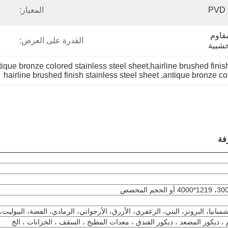
P
المعيار:
فيلم PVT / PE + ورق مقاوم 
القدرة على العرض:
خشبية
hairline brushed finish stainless steel sheet
, 
antique bronze col
بانيا، البرونز، البني، الزعفري، الأزرق، الأرجواني، الرمادي، الفضة، البيوليت، 
م ، ديكور المصعد ، ديكور الفندق ، معدات المطبخ ، السقف ، الخزانات ، الخ