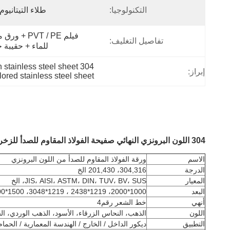
التكنولوجيا:
طلاء التيتانيوم VD
تفاصيل التغليف:
للماء + حقيبة 
304 stainless steel sheet with anti-finger print,antique bronze colored stainless steel sheet,hairline brushed finish stainless steel sheet
إبراز:
ored stainless steel sheet
304 اللون البرونزي النهائي صفيحة الفولاذ المقاوم للصدأ للزخرفة
الاسم
ورقة الفولاذ المقاوم للصدأ من اللون البرونزي
الدرجة
304,316، 201,430 الخ
المعيار
JIS، AISI، ASTM، DIN، TUV، BV، SUS، الخ
البعد
1000*2000، 1219*2438 ، 1219*3048، 1500*3000، 1219*4000 أو الحجم المخصص
أنهي
خط الشعر رقم4
اللون
الذهب، النحاس الزرقاء، الأسود، الذهب الوردي، الشم
التطبيق
ديكور الداخل / الخارج / الهندسة المعمارية / الحما