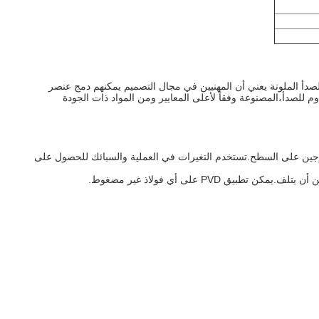
 للصدأ الملونة يعني أن المهنيين في مجال التصميم يمكنهم دمج عنصر
اوم للصدأ،المصنوعة وفقاً لأعلى المعايير ومن المواد ذات الجودة
 التيتانيوم والنيتروجين على السطح.تستخدم التغيرات في العملية والسبائك للحصول على
PV على أي فولاذ غير مضغوط.