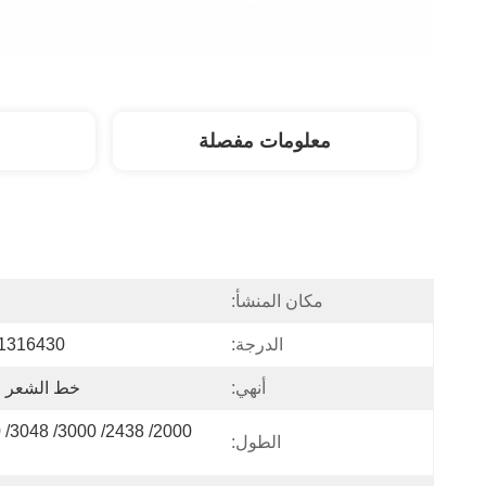
معلومات مفصلة
مكان المنشأ:
ا
الدرجة:
1316430
أنهي:
خط الشعر ر
الطول: