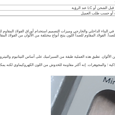
ام في البناء الداخلي والخارجي وميزات التصميم.استخدام أوراق الفولاذ المقاوم
دأ. الفولاذ المقاوم للصدأ اللون ينتج أنواع مختلفة من الألوان من الفولاذ المق
للصدأ ذات لون PVD في مجموعة واسعة من الألوان. تطبق هذه العملية طبقة من السيراميك على أساس
المجوهرات. إنه أكثر مقاومة للخدوش من اللون الكهروكيماوي لكنه يمكن أن يتلف.يمكن تطبيق D