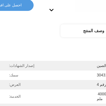
احصل على اف
وصف المنتج
لصين
إصدار الشهادات:
3043
سمك:
قم 4
العرض:
2000/ 2438/ 3000/ 3048/ 4000 
الخدمة:
ملم