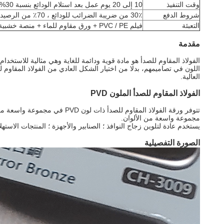
وقت التنفيذ
10 إلى 20 يوم عمل بعد استلام الودائع بنسبة 30%
شروط الدفع
30٪ من ضريبة الضرائب للودائع ، 70٪ من الرصيد قبل الشحن أو LC عند الرؤية
التعبئة
فيلم PVC / PE + ورق مقاوم للماء + منصة خشبية أو حسب طلب العميل
مقدمة
الفولاذ المقاوم للصدأ هو مادة قوية ودائمة للغاية وهي مثالية للاستخد
اللون في تصاميمهم، بدلا من اختيار الشكل العادي من الفولاذ المقاوم للص
العالية.
الفولاذ المقاوم للصدأ الملون PVD
تتوفر ورقة الفولاذ المقاوم 
مجموعة واسعة من الألوان.
يستخدم عادة لتلوين زجاج النوافذ ؛ الصنابير والأجهزة ؛ المنتجات الاستهلاكية ؛ و
الصورة التفصيلية