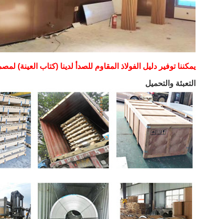
يمكننا توفير دليل الفولاذ المقاوم للصدأ لدينا (كتاب العينة) لمصم
التعبئة والتحميل