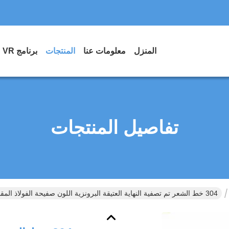
المنزل
معلومات عنا
المنتجات
برنامج VR
تفاصيل المنتجات
304 خط الشعر تم تصفية النهاية العتيقة البرونزية اللون صفيحة الفولاذ المقاوم للصدأ مع طباعة مضادة للأصابع