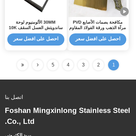
مكافحة بصمات الأصابع PVD
30MM الألومنيوم لوحة
مرآة الذهب ورقة الفولاذ المقاوم
ساندويتش العسل السقف 10K
للصدأ حك الانتهاء المصقول
مرآة PVD طلاء شعري نحى SS
احصل على افضل سعر
احصل على افضل سعر
5
4
3
2
1
اتصل بنا
Foshan Mingxinlong Stainless Steel
Co., Ltd.
بريد إلكتروني