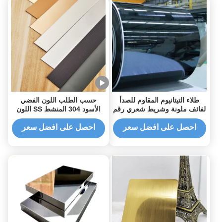
طلاء التيتانيوم المقاوم للصدأ
حسب الطلب اللون الفضي
لفائف ملونة وشريط شعري رقم
الأسود 304 المنشط SS اللون
4 مرآة 8K مصقول
الذهبي الشمبانيا ذهب المرآة
الملمعة 316L الفولاذ المقاوم
احصل على افضل سعر
احصل على افضل سعر
للصدأ