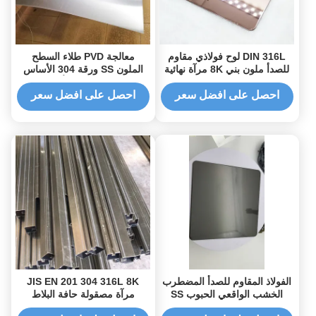
DIN 316L لوح فولاذي مقاوم
معالجة PVD طلاء السطح
للصدأ ملون بني 8K مرآة نهائية
الملون SS ورقة 304 الأساس
الفولاذ المقاوم للصدأ 1219mm
معيار JIS
احصل على افضل سعر
احصل على افضل سعر
الفولاذ المقاوم للصدأ المضطرب
JIS EN 201 304 316L 8K
الخشب الواقعي الحبوب SS
مرآة مصقولة حافة البلاط
ورقة عالية الأداء نسبة خدمة
المصقول لحماية حافة الجدار