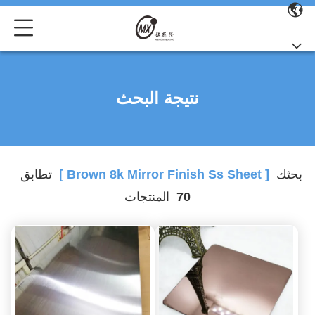
نتيجة البحث
بحثك
[ Brown 8k Mirror Finish Ss Sheet ]
تطابق
70
المنتجات