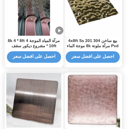
بيع ساخن 4x8ft Ss 201 304
مرآة المياه الموجة 8k 4 * 8ft 4
Pvd مرآة ملونة 8k موجة الماء
* 10ft مشروع ديكور سقف
الفولاذ المقاوم للصدأ صفيحة
الجدار ورقة الفولاذ المقاوم
الموجة الجدار لوحة السقف
للصدأ
احصل على افضل سعر
احصل على افضل سعر
الديكور