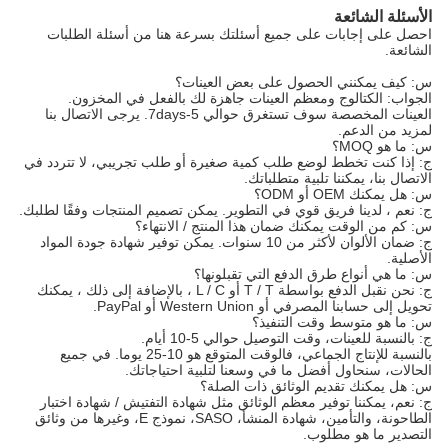
الأسئلة الشائعة
احصل على إجابات على جميع أسئلتك بسرعة هنا من أسئلة الطلبات
الشائعة.
س: كيف يمكنني الحصول على بعض العينات؟
الجواب: الكتالوج ومعظم العينات جاهزة لك بالفعل في المخزون.
العينات المخصصة سوف تستغرق حوالي 5-7days. يرجى الاتصال بنا
لمزيد من الدعم.
س: ما هو MOQ؟
ج: إذا كنت تخطط لوضع طلب كمية صغيرة أو طلب تجريبي، لا تتردد في
الاتصال بنا، يمكننا تلبية متطلباتك.
س: هل يمكنك OEM أو ODM؟
ج: نعم ، لدينا فريق قوي في التطوير. يمكن تصميم المنتجات وفقًا لطلبك.
س: كم من الوقت يمكنك ضمان هذا المنتج / الانتهاء؟
ج: ضمان الألوان لأكثر من 10 سنوات. يمكن توفير شهادة جودة المواد
الأصلية.
س: ما هي أنواع طرق الدفع التي تقبلونها؟
ج: نحن نقبل الدفع بواسطة T / T أو L / C ، بالإضافة إلى ذلك ، يمكنك
تحويل إلى حسابنا المصرفي أو Western Union أو PayPal.
س: ما هو متوسط وقت التنفيذ؟
ج: بالنسبة للعينات، وقت التوصيل حوالي 5-10 أيام.
بالنسبة للإنتاج الجماعي، فالوقت المتوقع هو 10-25 يوما. في جميع
الحالات، سنحاول أفضل ما في وسعنا لتلبية احتياجاتك.
س: هل يمكنك تقديم الوثائق ذات الصلة؟
ج: نعم، يمكننا توفير معظم الوثائق مثل شهادة التفتيش / شهادة اختبار
الطاحونة، والتأمين، شهادة المنشأ، SASO، نموذج E، وغيرها من وثائق
التصدير ما هو مطلوب.