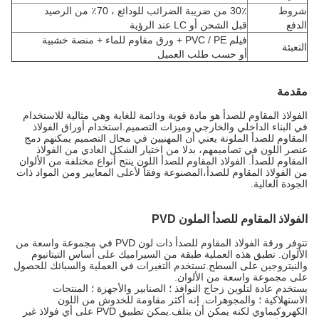
شروط
30٪ من ضريبة الضرائب للودائع ، 70٪ من الرصيد
الدفع
قبل الشحن أو LC عند الرؤية
فيلم PVC / PE + ورق مقاوم للماء + منصة خشبية
التعبئة
أو حسب طلب العميل
مقدمة
الفولاذ المقاوم للصدأ هو مادة قوية ودائمة للغاية وهي مثالية للاستخدام
في البناء الداخلي والخارجي وميزات التصميم.استخدام أوراق الفولاذ
المقاوم للصدأ الملونة يعني أن المهنيين في مجال التصميم يمكنهم دمج
عنصر اللون في تصاميمهم، بدلا من اختيار الشكل العادي من الفولاذ
المقاوم للصدأ. الفولاذ المقاوم للصدأ اللون ينتج أنواع مختلفة من الألوان
من الفولاذ المقاوم للصدأ،المصنوعة وفقاً لأعلى المعايير ومن المواد ذات
الجودة العالية.
الفولاذ المقاوم للصدأ الملون PVD
تتوفر ورقة الفولاذ المقاوم للصدأ ذات لون PVD في مجموعة واسعة من
الألوان. تطبق هذه العملية طبقة من السيراميك على أساس التيتانيوم
والنيتروجين على السطح.تستخدم التغيرات في العملية والسبائك للحصول
على مجموعة واسعة من الألوان.
يستخدم عادة لتلوين زجاج النوافذ ؛ الصنابير والأجهزة ؛ المنتجات
الاستهلاكية ؛ والمجوهرات. إنه أكثر مقاومة للخدوش من اللون
الكهروكيماوي لكنه يمكن أن يتلف.يمكن تطبيق PVD على أي فولاذ غير