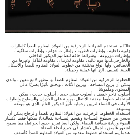
غالبًا ما تستخدم الشرائط الزخرفية من الفولاذ المقاوم للصدأ كإطارات
زاوية داخلية ، وإطارات قطرية ، وإطارات حزام ، وإطارات سلكية ،
وإطارات مزروعة ، وشرائط حافة لتصاميم الديكور الداخلي
والخارجي.لديها قوة عالية، مقاومة للارتداء، مقاومة للتآكل وغيرها من
الخصائص، ولها أنواع مختلفة من خطوط الفولاذ المقاوم للصدأ والأشكال
الغنية.التغليف، الخ. انها عملية وجميلة.
الخطوط الزخرفية من الفولاذ المقاوم للصدأ لها مظهر لامع معين ، والذي
يمكن أن يزين المساحة ، ويزين الأثاث ، ويخلق تأثيرًا بصريًا عالي
المستوى وملموسًا.
أسلوب فاخر خفيف ، أسلوب صيني جديد ، أسلوب حديث ، يمكن
استخدام خطوط معدنية للانتقال بمرونة على الجدران والسطوح وإطارات
الأبواب في الفضاء لتزيين وحماية تأثير الديكور العام ،الذي هو موضة
ومتنوعة.
استخدام الخطوط الزخرفية من الفولاذ المقاوم للصدأ والزجاج يمكن أن
يحسن من سطوع المساحة ويقسم المساحة بفعالية.لا يمكنها فقط انكسار
الضوء وزيادة شفافية الفضاء، ولكن أيضا تعزيز حدود الحوائط، مما يسمح
لشعور غامض بالجمال لانتشار في جميع أنحاء الفضاء.
عندما يتم استخدام خطوط معدنية من الفولاذ المقاوم للصدأ كأسقف