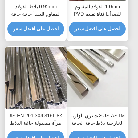
1.0mm الفولاذ المقاوم
0.95mm بلاط الفولاذ
للصدأ L قناة تقليم PVD
المقاوم للصدأ حافة حافة
فراغ تصفيح التيتانيوم
خط معدني مخصص نحى
احصل على افضل سعر
احصل على افضل سعر
صب لحافة كونر المطبخ
SUS ASTM شعري الزاوية
JIS EN 201 304 316L 8K
الخارجية بلاط حافة الحافة
مرآة مصقولة حافة البلاط
لتزيين السيراميك
المصقول لحماية حافة
احصل على افضل سعر
الجدار الأرضية
احصل على افضل سعر