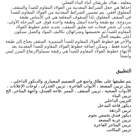
معلقة ، هناك طريقتان أثناء البناء الفعلي:
إحداها هي جعل الشرائط المعدنية من الفولاذ المقاوم للصدأ والسقف
المعلوق أفقي: يتم تضمين الشرائط المعدنية من الفولاذ المقاوم للصدأ
في السقف المعلوق ،لذا السقوف المعلقة هي في الأساس طبقة
مزدوجة، مع طبقة واحدة أسفل وطبقة واحدة فوق. في المرحلة الأولى،
يجب أن تحجز فتحات عند تعليق السقف، تحديد حجم خطوط الفولاذ
المقاوم للصدأ،ثم تخصيصها وشرائهاإن تكاليف المواد والعمل ستكون
أعلى بطبيعة الحال.
والآخر هو خطوط الفولاذ المقاوم للصدأ المتميزة: السقف يحتاج إلى طبقة
واحدة فقط ، ويمكن إضافة خطوط الفولاذ المقاوم للصدأ المعدنية بعد
الانتهاء.خطوط الفولاذ المقاوم للصدأ هي رقيقة نسبياوالارتفاع المبرز ليس
واضحاً
التطبيق
يتم تطبيقها على نطاق واسع في التصميم المعماري والديكور الداخلي ،
مثل تزيين المصعد ، الأبواب الفاخرة ، تزيين الجدران ، لوحات الإعلانات ،
الأدوات الصحية ، تزيين السقف ، الممر ،قاعة الفندق، واجهة المتاجر، الخ
تزيين البناء
التزيين الداخلي
ديكور قاعة المدخل
تزيين الردهة
ديكور فندق بخمس نجوم
تزيين عربة المصعد
تزيين المتاجر الفاخرة
تزيين المكاتب