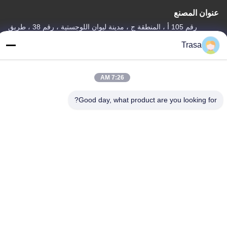
عنوان المصنع
رقم 105 أ ، المنطقة ج ، مدينة ليوان اللوجستية ، رقم 38 ، طريق
جونجي 3 ، منطقة تانكون الصناعية ، مدينة تشينكون ، مقاطعة شوند ،
Trasa
فوشان ، قوانغدونغ ، الصين
تيل
7:26 AM
86-757-29395138
Good day, what product are you looking for?
الصين ذات الجودة الجيدة صفائح ملونة من الفولاذ المقاوم للصدأ المورد.
حقوق الطبع والنشر © -2026 Foshan Mingxinlong Stainless Steel
Co., Ltd. . جميع الحقوق محفوظة.
سياسة الخصوصية
|
خريطة الموقع