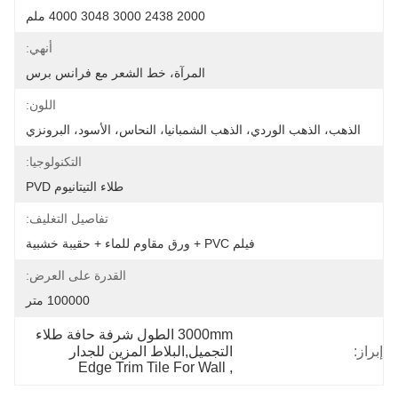
2000 2438 3000 3048 4000 ملم
أنهي:
المرآة، خط الشعر مع فرانس برس
اللون:
الذهب، الذهب الوردي، الذهب الشمبانيا، النحاس، الأسود، البرونزي
التكنولوجيا:
طلاء التيتانيوم PVD
تفاصيل التغليف:
فيلم PVC + ورق مقاوم للماء + حقيبة خشبية
القدرة على العرض:
100000 متر
3000mm الطول شرفة حافة طلاء 
إبراز:
التجميل,البلاط المزين للجدار
Edge Trim Tile For Wall
, 