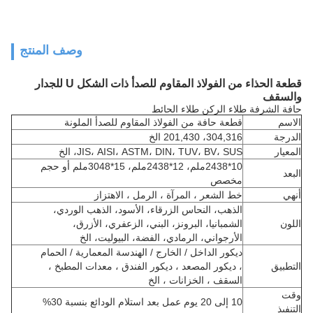
وصف المنتج
قطعة الحذاء من الفولاذ المقاوم للصدأ ذات الشكل U للجدار
والسقف
حافة الشرفة طلاء الركن طلاء الحائط
الاسم
قطعة حافة من الفولاذ المقاوم للصدأ الملونة
الدرجة
304,316، 201,430 الخ
المعيار
JIS، AISI، ASTM، DIN، TUV، BV، SUS، الخ
10*2438ملم، 12*2438ملم، 15*3048ملم أو حجم
البعد
مخصص
أنهي
خط الشعر ، المرآة ، الرمل ، الاهتزاز
الذهب، النحاس الزرقاء، الأسود، الذهب الوردي،
اللون
الشمبانيا، البرونز، البني، الزعفري، الأزرق،
الأرجواني، الرمادي، الفضة، البيوليت، الخ
ديكور الداخل / الخارج / الهندسة المعمارية / الحمام
التطبيق
، ديكور المصعد ، ديكور الفندق ، معدات المطبخ ،
السقف ، الخزانات ، الخ
وقت
10 إلى 20 يوم عمل بعد استلام الودائع بنسبة 30%
التنفيذ