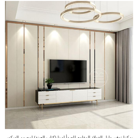
يمكننا توفير دليل الفولاذ المقاوم للصدأ لدينا (كتاب العينة) لمصمم الديكور