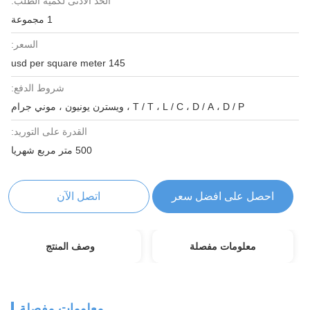
الحد الأدنى لكمية الطلب:
1 مجموعة
السعر:
145 usd per square meter
شروط الدفع:
T / T ، L / C ، D / A ، D / P ، ويسترن يونيون ، موني جرام
القدرة على التوريد:
500 متر مربع شهريا
احصل على افضل سعر
اتصل الآن
معلومات مفصلة
وصف المنتج
معلومات مفصلة