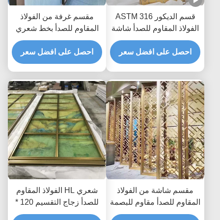
قسم الديكور ASTM 316
مقسم غرفة من الفولاذ
الفولاذ المقاوم للصدأ شاشة
المقاوم للصدأ بخط شعري
التقسيم Zr- النحاس قطع
نحاسي أحمر SUS201 مع
الليزر المقسم
احصل على افضل سعر
فن الزجاج
احصل على افضل سعر
مقسم شاشة من الفولاذ
شعري HL الفولاذ المقاوم
المقاوم للصدأ مقاوم للبصمة
للصدأ زجاج التقسيم 120 *
بالليزر مقطوع بالليزر مقسم
300 سم ألواح الزينة