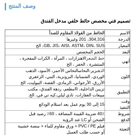
وصف المنتج
تصميم فني مخصص حائط خلفي مدخل الفندق
الاسم
الحائط من الفولاذ المقاوم للصدأ
الدرجة
304,316، 201 وغيرها
المعيار
GB، JIS، AISI، ASTM، DIN، SUS، الخ
البعد
الحجم المخصص
خط الشعر
الاهتزازات ، المرآة ، الكرات المفجرة ،
أنهي
المنتشرة ، الحفر ، الخ
الذهب
زير-النحاس
النحاس الأحمر، الأسود، الذهب
اللون
الوردي، الشمبانيا، البرونزية، البني، الزعفري
الأزرق، الأرجواني، الرمادي، الفضة، البيوليت، الخ
تزيين الداخلية، R
مطعم، ردهة الفندق، مكتب
التطبيق
مبيعات العقارات، نادي ليلي،
كيه تي في، الخ.
وقت
15 إلى 30 يوم عمل بعد استلام الودائع
التنفيذ
شروط
40٪ ضريبة القيمة المضافة ، 60٪ رصيد قبل
الدفع
الشحن أو LC عند الرؤية
فيلم PVC / PE + ورق مقاوم للماء + منصة خشبية
التعبئة
أو حسب طلب العميل