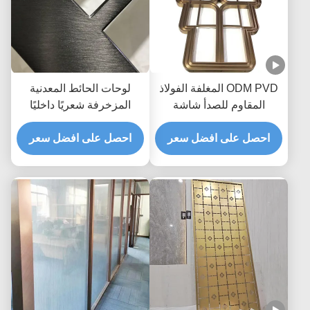
ODM PVD المغلفة الفولاذ
لوحات الحائط المعدنية
المقاوم للصدأ شاشة
المزخرفة شعريًا داخليًا
التقسيم غرفة المقسم
مطلي بمادة PVD ضد التآكل
البرونزي 2 * 4m
احصل على افضل سعر
احصل على افضل سعر