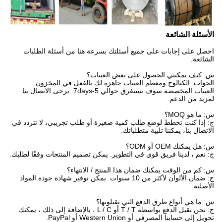
الأسئلة الشائعة
احصل على إجابات على جميع أسئلتك بسرعة هنا من أسئلة الطلبات
الشائعة.
س: كيف يمكنني الحصول على بعض العينات؟
الجواب: الكتالوج ومعظم العينات جاهزة لك بالفعل في المخزون.
العينات المخصصة سوف تستغرق حوالي 5-7days. يرجى الاتصال بنا
لمزيد من الدعم.
س: ما هو MOQ؟
ج: إذا كنت تخطط لوضع طلب كمية صغيرة أو طلب تجريبي، لا تتردد في
الاتصال بنا، يمكننا تلبية متطلباتك.
س: هل يمكنك OEM أو ODM؟
ج: نعم ، لدينا فريق قوي في التطوير. يمكن تصميم المنتجات وفقًا لطلبك.
س: كم من الوقت يمكنك ضمان هذا المنتج / الانتهاء؟
ج: ضمان الألوان لأكثر من 10 سنوات. يمكن توفير شهادة جودة المواد
الأصلية.
س: ما هي أنواع طرق الدفع التي تقبلونها؟
ج: نحن نقبل الدفع بواسطة T / T أو L / C ، بالإضافة إلى ذلك ، يمكنك
تحويل إلى حسابنا المصرفي أو Western Union أو PayPal.