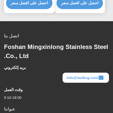
احصل على افضل سعر
غرفة من المعدن الذهبي
المعدنية الصفائح
احصل على افضل سعر
AISI JIS
اتصل بنا
Foshan Mingxinlong Stainless Steel
Co., Ltd.
بريد إلكتروني
info@mxlbxg.com
وقت العمل
9:10-18:00
عنواننا