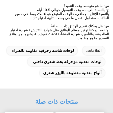
س: ما هو متوسط وقت التنفيذ؟
ج: بالنسبة للعينات، وقت التوصيل حوالي 5-10 أيام.
بالنسبة للإنتاج الجماعي، فالوقت المتوقع هو 10-25 يوما. في جميع
الحالات، سنحاول أفضل ما في وسعنا لتلبية احتياجاتك.
س: هل يمكنك تقديم الوثائق ذات الصلة؟
ج: نعم، يمكننا توفير معظم الوثائق مثل شهادة التفتيش / شهادة اختبار
الطاحونة، والتأمين، شهادة المنشأ، SASO، نموذج E، وغيرها من وثائق
التصدير ما هو مطلوب.
العلامات:
لوحات شاشة زخرفية مقاومة للاهتراء
لوحات معدنية مزخرفة بخط شعري داخلي
ألواح معدنية مقطوعة بالليزر شعري
منتجات ذات صلة