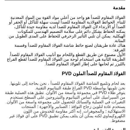
مقدمة
الفولاذ المقاوم للصدأ هو واحد من أعلى مواد القوة بين المواد المعدنية
للبناء. الحوائط الفولاذية المقاومة للصدأ ليست سهلة للتآكل أو الحفر أو
الصدأ أو الارتداء.لأن الفولاذ المقاوم للصدأ لديه مقاومة جيدة للتآكل،
يمكنه الحفاظ بشكل دائم على سلامة التصميم الهندسي للمكونات
الهيكلية. يمكن أن تلبي التأثير الزخرفي للحفاظ على المدى الطويل من
المتانة.
هناك عادة طريقتان لصنع حائط شاشة الفولاذ المقاوم للصدأ وقسمة
الغرفة:
الأول مصنوع عن طريق القطع واللحام مع أنابيب الفولاذ المقاوم للصدأ.
الطريقة الثانية هي استخدام لوحة من الفولاذ المقاوم للصدأ لقطع الفراغ
بالليزر ثم لحامها على إطار الفولاذ المقاوم للصدأ.
الفولاذ المقاوم للصدأ الملون PVD
بعد لحام وتلميع الشاشة الفولاذ المقاوم للصدأ ، نحن بحاجة إلى تلوينها.
نحن تلوينها بواسطة PVD الفراغ طبقة التيتانيوم التقنية.
يتوفر طلاء PVD في مجموعة واسعة من الألوان. تطبق هذه العملية طبقة
من السيراميك على أساس التيتانيوم والنيتروجين على السطح.تستخدم
التغيرات في العملية والسبائك للحصول على مجموعة واسعة من الألوان.
يستخدم عادة لتلوين زجاج النوافذ ؛ الصنابير والأجهزة ؛ المنتجات
الاستهلاكية ؛ والمجوهرات. إنه أكثر مقاومة للخدوش من اللون
الكهروكيماوي لكنه يمكن أن يتلف.يمكن تطبيق PVD على أي فولاذ غير
مضغوط.