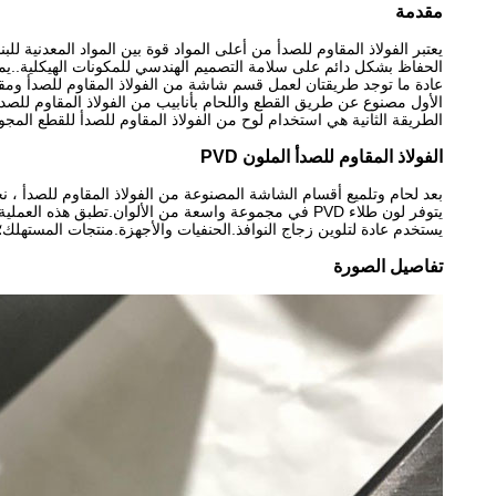
مقدمة
يعتبر الفولاذ المقاوم للصدأ من أعلى المواد قوة بين المواد المعدنية للب
الحفاظ بشكل دائم على سلامة التصميم الهندسي للمكونات الهيكلية..يمك
عادة ما توجد طريقتان لعمل قسم شاشة من الفولاذ المقاوم للصدأ ومق
الأول مصنوع عن طريق القطع واللحام بأنابيب من الفولاذ المقاوم للصدأ
الطريقة الثانية هي استخدام لوح من الفولاذ المقاوم للصدأ للقطع المجوف
الفولاذ المقاوم للصدأ الملون PVD
بعد لحام وتلميع أقسام الشاشة المصنوعة من الفولاذ المقاوم للصدأ ، نحتاج إل
يتوفر لون طلاء PVD في مجموعة واسعة من الألوان.تطبق هذه العملية طلاء سيراميك من التيتانيوم والنيتروجين على السطح.يتم استخدام اختلافات المعالجة والسبائك للحصول على مجموعة واسعة من الألوان.
يستخدم عادة لتلوين زجاج النوافذ.الحنفيات والأجهزة.منتجات المستهلك؛والمجوهرات
تفاصيل الصورة