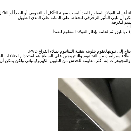
ناء.أقسام الفولاذ المقاوم للصدأ ليست سهلة التآكل أو التجويف أو الصدأ أو التآكل.
ن أن تلبي التأثير الزخرفي للحفاظ على المتانة على المدى الطويل.
سم للغرفة:
 ؛
 بالليزر ثم لحامه بإطار الفولاذ المقاوم للصدأ.
ى تلوينها.نقوم بتلوينه بتقنية التيتانيوم بطلاء الفراغ PVD.
.إنه أكثر مقاومة للخدش من التلوين الكهروكيميائي ولكن يمكن أن يتلف.يمكن تطبيق PVD على 