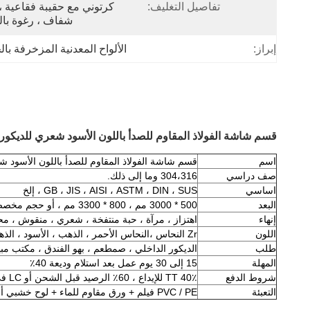
تفاصيل التغليف:
شفاف ، رغوة بال
إبراز:
الألواح المعدنية المزخرفة با
قسم شاشة الفولاذ المقاوم للصدأ باللون الأسود شعري للديكور 
اسم
قسم شاشة الفولاذ المقاوم للصدأ باللون الأسود ش
صف دراسي
304،316 وما إلى ذلك.
اساسي
GB ، JIS ، AISI ، ASTM ، DIN ، SUS ، إلخ
البعد
500 * 3000 مم ، 800 * 3300 مم ، أو حجم مخصص
إنهاء
اهتزاز ، مرآة ، حبة منتفخة ، شعري ، منقوش ، محف
اللون
Zr النحاس ،
النحاس الأحمر ، الذهب ، الأسود ، الذهب
طلب
الديكور الداخلي ، ص
مطعم ، بهو الفندق ، مكتب مبيع
المهلة
15 إلى 30 يوم عمل بعد استلام وديعة 40٪
شروط الدفع
40٪ TT للإيداع ، 60٪ الرصيد قبل الشحن أو LC في الأفق
التعبئة
PVC / PE فيلم + ورق مقاوم للماء + لوح خشبي أو حسب طلب العميل