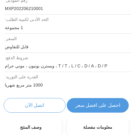
رقم الموديل:
MXP202206210001
الحد الأدنى لكمية الطلب:
1 مجموعة
السعر:
قابل للتفاوض
شروط الدفع:
T / T ، L / C ، D / A ، D / P ، ويسترن يونيون ، موني جرام
القدرة على التوريد:
1000 متر مربع شهريا
احصل على افضل سعر
اتصل الآن
معلومات مفصلة
وصف المنتج