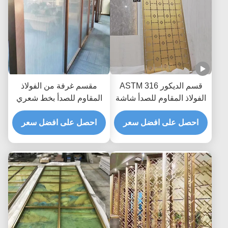
قسم الديكور ASTM 316
مقسم غرفة من الفولاذ
الفولاذ المقاوم للصدأ شاشة
المقاوم للصدأ بخط شعري
التقسيم Zr- النحاس قطع
نحاسي أحمر SUS201 مع
الليزر المقسم
احصل على افضل سعر
فن الزجاج
احصل على افضل سعر