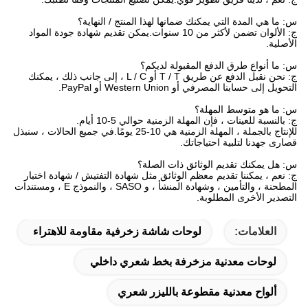
س: ما هي المدة التي يمكنك ضمانها لهذا المنتج / النهاية؟
ج: الألوان تضمن لأكثر من 10 سنوات.يمكن تقديم شهادة جودة المواد
الأصلية.
س: ما أنواع طرق الدفع المقبولة لديكم؟
ج: نحن نقبل الدفع عن طريق T / T أو L / C ، إلى جانب ذلك ، يمكنك
التحويل إلى حسابنا المصرفي أو Western Union أو PayPal.
س: ما هو متوسط ​​المهلة؟
ج: بالنسبة للعينات ، فإن المهلة الزمنية حوالي 5-10 أيام.
للإنتاج بالجملة ، المهلة الزمنية هي 10-25 يومًا.في جميع الحالات ، سنبذل
قصارى جهدنا لتلبية احتياجاتك.
س: هل يمكنك تقديم الوثائق ذات الصلة؟
ج: نعم ، يمكننا تقديم معظم الوثائق مثل شهادة التفتيش / شهادة اختبار
المطحنة ، والتأمين ، وشهادة المنشأ ، و SASO ، والنموذج E ، ومستندات
التصدير الأخرى المطلوبة.
العلامات:
لوحات شاشة زخرفية مقاومة للاهتراء
لوحات معدنية مزخرفة بخط شعري داخلي
ألواح معدنية مقطوعة بالليزر شعري