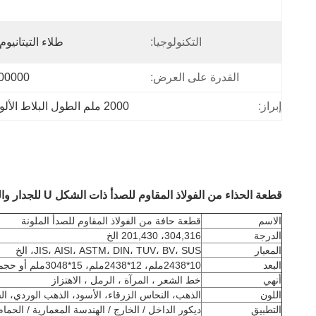
التكنولوجيا:
طلاء التيتانيوم VD
القدرة على العرض:
100000 م
إبراز:
2000 ملم الطول البلاط الألومنيوم تريم,طلاء بلاط الألومنيوم للباب الأمامي
قطعة الحذاء من الفولاذ المقاوم للصدأ ذات الشكل U للجدار والسقف
الاسم
قطعة حافة من الفولاذ المقاوم للصدأ الملونة
الدرجة
304,316، 201,430 الخ
المعيار
JIS، AISI، ASTM، DIN، TUV، BV، SUS، الخ
البعد
10*2438ملم، 12*2438ملم، 15*3048ملم أو حجم مخصص
أنهي
خط الشعر ، المرآة ، الرمل ، الاهتزاز
اللون
الذهب، النحاس الزرقاء، الأسود، الذهب الوردي، الشم
التطبيق
ديكور الداخل / الخارج / الهندسة المعمارية / الحما