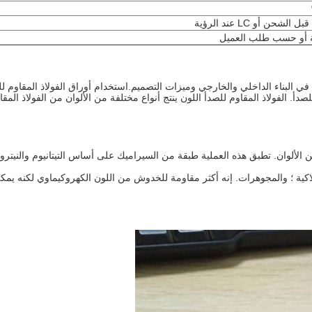
ام في البناء الداخلي والخارجي وميزات التصميم.استخدام أوراق الفولاذ المقاوم
دأ. الفولاذ المقاوم للصدأ اللون ينتج أنواع مختلفة من الألوان من الفولاذ المق
للصدأ ذات لون PVD في مجموعة واسعة من الألوان. تطبق هذه العملية طبقة من السيراميك على أساس
المجوهرات. إنه أكثر مقاومة للخدوش من اللون الكهروكيماوي لكنه يمكن أن يتلف.يمكن تطبيق D