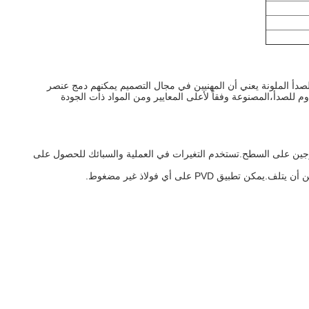
 للصدأ الملونة يعني أن المهنيين في مجال التصميم يمكنهم دمج عنصر
اوم للصدأ،المصنوعة وفقاً لأعلى المعايير ومن المواد ذات الجودة
 التيتانيوم والنيتروجين على السطح.تستخدم التغيرات في العملية والسبائك للحصول على
PV على أي فولاذ غير مضغوط.