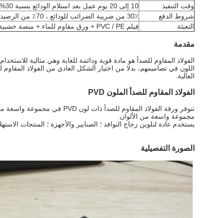
وقت التنفيذ
10 إلى 20 يوم عمل بعد استلام الودائع بنسبة 30%
شروط الدفع
30٪ من ضريبة الضرائب للودائع ، 70٪ من الرصيد قبل الشحن أو LC عند الرؤية
التعبئة
فيلم PVC / PE + ورق مقاوم للماء + منصة خشبية أو حسب طلب العميل
مقدمة
الفولاذ المقاوم للصدأ هو مادة قوية ودائمة للغاية وهي مثالية للاستخد
اللون في تصاميمهم، بدلا من اختيار الشكل العادي من الفولاذ المقاوم للص
العالية.
الفولاذ المقاوم للصدأ الملون PVD
تتوفر ورقة الفولاذ المقاوم 
مجموعة واسعة من الألوان.
يستخدم عادة لتلوين زجاج النوافذ ؛ الصنابير والأجهزة ؛ المنتجات الاستهلاكية ؛ و
الصورة التفصيلية