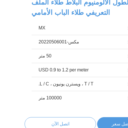
م الطول الألومنيوم البلاط طلاء الملف
التعريفي طلاء الباب الأمامي
MX
مكس-20220506001
50 متر
USD 0.9 to 1.2 per meter
T / T ، ويسترن يونيون ، L / C.
100000 متر
ضل سعر
اتصل الآن