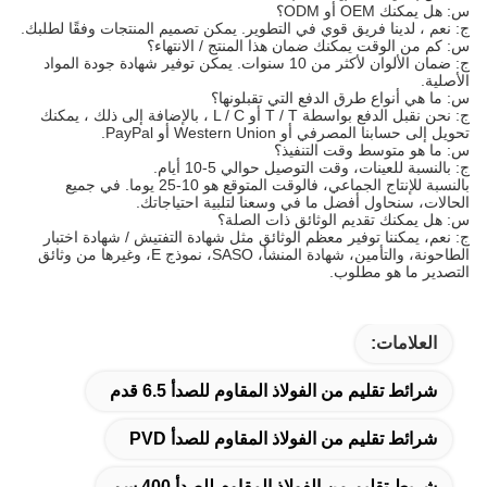
س: هل يمكنك OEM أو ODM؟
ج: نعم ، لدينا فريق قوي في التطوير. يمكن تصميم المنتجات وفقًا لطلبك.
س: كم من الوقت يمكنك ضمان هذا المنتج / الانتهاء؟
ج: ضمان الألوان لأكثر من 10 سنوات. يمكن توفير شهادة جودة المواد
الأصلية.
س: ما هي أنواع طرق الدفع التي تقبلونها؟
ج: نحن نقبل الدفع بواسطة T / T أو L / C ، بالإضافة إلى ذلك ، يمكنك
تحويل إلى حسابنا المصرفي أو Western Union أو PayPal.
س: ما هو متوسط وقت التنفيذ؟
ج: بالنسبة للعينات، وقت التوصيل حوالي 5-10 أيام.
بالنسبة للإنتاج الجماعي، فالوقت المتوقع هو 10-25 يوما. في جميع
الحالات، سنحاول أفضل ما في وسعنا لتلبية احتياجاتك.
س: هل يمكنك تقديم الوثائق ذات الصلة؟
ج: نعم، يمكننا توفير معظم الوثائق مثل شهادة التفتيش / شهادة اختبار
الطاحونة، والتأمين، شهادة المنشأ، SASO، نموذج E، وغيرها من وثائق
التصدير ما هو مطلوب.
العلامات:
شرائط تقليم من الفولاذ المقاوم للصدأ 6.5 قدم
شرائط تقليم من الفولاذ المقاوم للصدأ PVD
شريط تقليم من الفولاذ المقاوم للصدأ 400 سم