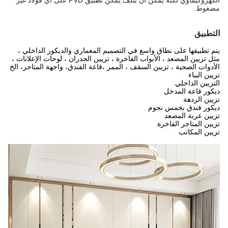
الكهروكيماوي لكنه يمكن أن يتلف.يمكن تطبيق PVD على أي فولاذ غير
مضغوط.
التطبيق
يتم تطبيقها على نطاق واسع في التصميم المعماري والديكور الداخلي ،
مثل تزيين المصعد ، الأبواب الفاخرة ، تزيين الجدران ، لوحات الإعلانات ،
الأدوات الصحية ، تزيين السقف ، الممر ،قاعة الفندق، واجهة المتاجر، الخ
تزيين البناء
التزيين الداخلي
ديكور قاعة المدخل
تزيين الردهة
ديكور فندق بخمس نجوم
تزيين عربة المصعد
تزيين المتاجر الفاخرة
تزيين المكاتب