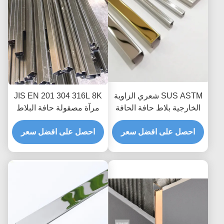
SUS ASTM شعري الزاوية
JIS EN 201 304 316L 8K
الخارجية بلاط حافة الحافة
مرآة مصقولة حافة البلاط
لتزيين السيراميك
المصقول لحماية حافة
احصل على افضل سعر
الجدار الأرضية
احصل على افضل سعر