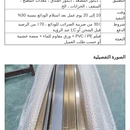
التطبيق
، ديكور المصعد ، ديكور الفندق ، معدات المطبخ ،
السقف ، الخزانات ، الخ
وقت
10 إلى 20 يوم عمل بعد استلام الودائع بنسبة 30%
التنفيذ
شروط
30٪ من ضريبة الضرائب للودائع ، 70٪ من الرصيد
الدفع
قبل الشحن أو LC عند الرؤية
فيلم PVC / PE + ورق مقاوم للماء + منصة خشبية
التعبئة
أو حسب طلب العميل
الصورة التفصيلية