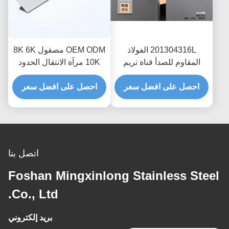
201304316L الفولاذ
OEM ODM مصقول 8K 6K
المقاوم للصدأ قناة تريم
10K مرآة الانتقال الحدود
الشخصي لكونر المطبخ
متفوقا تقليم لأدوات بلاط
احصل على افضل سعر
السيراميك حافة أو جدار
احصل على افضل سعر
الرخام كونر حافة الديكور
حماية الزخرفية
في الحمام
اتصل بنا
Foshan Mingxinlong Stainless Steel
Co., Ltd.
بريد إلكتروني