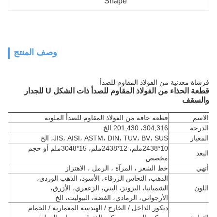
Shape
وصف المنتج
فرشاة معدنية من الفولاذ المقاوم للصدأ
قطعة الحذاء من الفولاذ المقاوم للصدأ ذات الشكل U للجدار
والسقف
الاسم
قطعة حافة من الفولاذ المقاوم للصدأ الملونة
الدرجة
304,316، 201,430 الخ
المعيار
JIS، AISI، ASTM، DIN، TUV، BV، SUS، الخ
10*2438ملم، 12*2438ملم، 15*3048ملم أو حجم
البعد
مخصص
أنهي
خط الشعر ، المرآة ، الرمل ، الاهتزاز
الذهب، النحاس الزرقاء، الأسود، الذهب الوردي،
اللون
الشمبانيا، البرونز، البني، الزعفري، الأزرق،
الأرجواني، الرمادي، الفضة، البيوليت، الخ
ديكور الداخل / الخارج / الهندسة المعمارية / الحمام