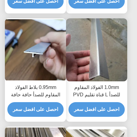
احصل على افضل سعر
لبصمات الأصابع
احصل على افضل سعر
1.0mm الفولاذ المقاوم
0.95mm بلاط الفولاذ
للصدأ L قناة تقليم PVD
المقاوم للصدأ حافة حافة
فراغ تصفيح التيتانيوم
خط معدني مخصص نحى
احصل على افضل سعر
احصل على افضل سعر
صب لحافة كونر المطبخ