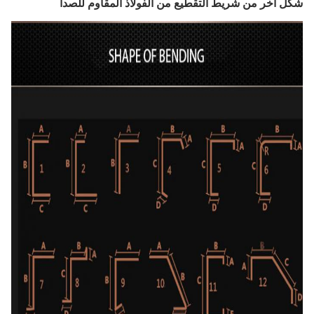
شكل آخر من شريط التقطيع من الفولاذ المقاوم للصدأ