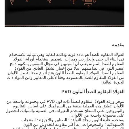
مقدمة
الفولاذ المقاوم للصدأ هو مادة قوية ودائمة للغاية وهي مثالية للاستخدام
في البناء الداخلي والخارجي وميزات التصميم.استخدام أوراق الفولاذ
المقاوم للصدأ الملونة يعني أن المهنيين في مجال التصميم يمكنهم دمج
عنصر اللون في تصاميمهم، بدلا من اختيار الشكل العادي من الفولاذ
المقاوم للصدأ. الفولاذ المقاوم للصدأ اللون ينتج أنواع مختلفة من الألوان
من الفولاذ المقاوم للصدأ،المصنوعة وفقاً لأعلى المعايير ومن المواد ذات
الجودة العالية.
الفولاذ المقاوم للصدأ الملون PVD
تتوفر ورقة الفولاذ المقاوم للصدأ ذات لون PVD في مجموعة واسعة من
الألوان. تطبق هذه العملية طبقة من السيراميك على أساس التيتانيوم
والنيتروجين على السطح.تستخدم التغيرات في العملية والسبائك للحصول
على مجموعة واسعة من الألوان.
يستخدم عادة لتلوين زجاج النوافذ ؛ الصنابير والأجهزة ؛ المنتجات
الاستهلاكية ؛ والمجوهرات. إنه أكثر مقاومة للخدوش من اللون