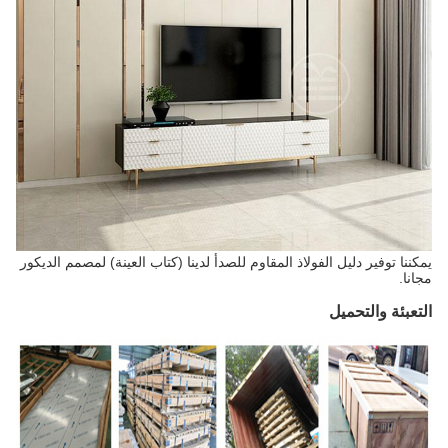
يمكننا توفير دليل الفولاذ المقاوم للصدأ لدينا (كتاب العينة) لمصمم الديكور
مجانا.
التعبئة والتحميل