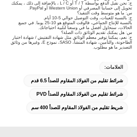
ج: نحن نقبل الدفع بواسطة T / T أو L / C ، بالإضافة إلى ذلك ، يمكنك
تحويل إلى حسابنا المصرفي أو Western Union أو PayPal.
س: ما هو متوسط وقت التنفيذ؟
ج: بالنسبة للعينات، وقت التوصيل حوالي 5-10 أيام.
بالنسبة للإنتاج الجماعي، فالوقت المتوقع هو 10-25 يوما. في جميع
الحالات، سنحاول أفضل ما في وسعنا لتلبية احتياجاتك.
س: هل يمكنك تقديم الوثائق ذات الصلة؟
ج: نعم، يمكننا توفير معظم الوثائق مثل شهادة التفتيش / شهادة اختبار
الطاحونة، والتأمين، شهادة المنشأ، SASO، نموذج E، وغيرها من وثائق
التصدير ما هو مطلوب.
العلامات:
شرائط تقليم من الفولاذ المقاوم للصدأ 6.5 قدم
شرائط تقليم من الفولاذ المقاوم للصدأ PVD
شريط تقليم من الفولاذ المقاوم للصدأ 400 سم