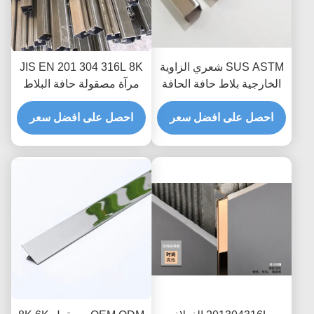
SUS ASTM شعري الزاوية
JIS EN 201 304 316L 8K
الخارجية بلاط حافة الحافة
مرآة مصقولة حافة البلاط
لتزيين السيراميك
المصقول لحماية حافة
احصل على افضل سعر
الجدار الأرضية
احصل على افضل سعر