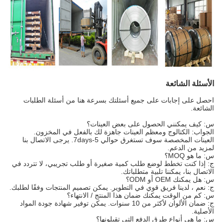
الأسئلة الشائعة
احصل على إجابات على جميع أسئلتك بسرعة هنا من أسئلة الطلبات
الشائعة.
س: كيف يمكنني الحصول على بعض العينات؟
الجواب: الكتالوج ومعظم العينات جاهزة لك بالفعل في المخزون.
العينات المخصصة سوف تستغرق حوالي 5-7days. يرجى الاتصال بنا
لمزيد من الدعم.
س: ما هو MOQ؟
ج: إذا كنت تخطط لوضع طلب كمية صغيرة أو طلب تجريبي، لا تتردد في
الاتصال بنا، يمكننا تلبية متطلباتك.
س: هل يمكنك OEM أو ODM؟
ج: نعم ، لدينا فريق قوي في التطوير. يمكن تصميم المنتجات وفقًا لطلبك.
س: كم من الوقت يمكنك ضمان هذا المنتج / الانتهاء؟
ج: ضمان الألوان لأكثر من 10 سنوات. يمكن توفير شهادة جودة المواد
الأصلية.
س: ما هي أنواع طرق الدفع التي تقبلونها؟