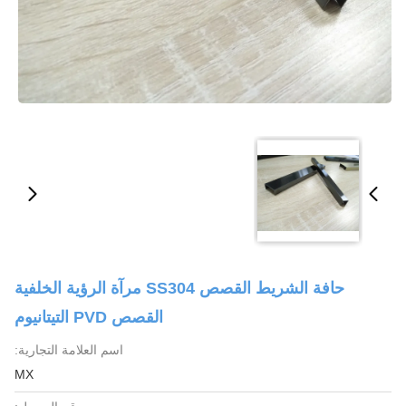
حافة الشريط القصص SS304 مرآة الرؤية الخلفية
القصص PVD التيتانيوم
اسم العلامة التجارية:
MX