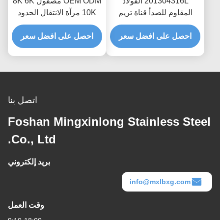
201304316L الفولاذ
OEM ODM مصقول 8K 6K
المقاوم للصدأ قناة تريم
10K مرآة الانتقال الحدود
الشخصي لكونر المطبخ
متفوقا تقليم لأدوات بلاط
احصل على افضل سعر
السيراميك حافة أو جدار
احصل على افضل سعر
الرخام كونر حافة الديكور
حماية الزخرفية
في الحمام
اتصل بنا
Foshan Mingxinlong Stainless Steel
Co., Ltd.
بريد إلكتروني
info@mxlbxg.com
وقت العمل