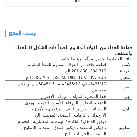
Trim
وصف المنتج
قطعة الحذاء من الفولاذ المقاوم للصدأ ذات الشكل U للجدار
والسقف
حافة العصابة التجميل مرآة الرؤية الخلفية
الاسم
قطعة حافة من الفولاذ المقاوم للصدأ الملونة
الدرجة
304,316، 201,430 الخ
المعيار
JIS، AISI، ASTM، DIN، TUV، BV، SUS، الخ
10*2438ملم، 12*2438ملم، 15*3048ملم أو حجم
البعد
مخصص
أنهي
خط الشعر ، المرآة ، الرمل ، الاهتزاز
الذهب، النحاس الزرقاء، الأسود، الذهب الوردي،
اللون
الشمبانيا، البرونز، البني، الزعفري، الأزرق،
الأرجواني، الرمادي، الفضة، البيوليت، الخ
ديكور الداخل / الخارج / الهندسة المعمارية / الحمام
التطبيق
، ديكور المصعد ، ديكور الفندق ، معدات المطبخ ،
السقف ، الخزانات ، الخ