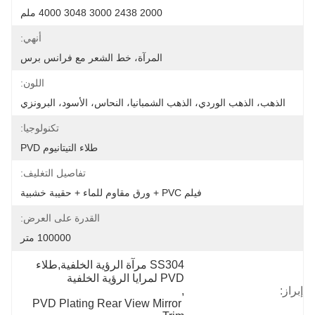
2000 2438 3000 3048 4000 ملم
أنهي:
المرآة، خط الشعر مع فرانس برس
اللون:
الذهب، الذهب الوردي، الذهب الشمبانيا، النحاس، الأسود، البرونزي
تكنولوجيا:
طلاء التيتانيوم PVD
تفاصيل التغليف:
فيلم PVC + ورق مقاوم للماء + حقيبة خشبية
القدرة على العرض:
100000 متر
SS304 مرآة الرؤية الخلفية,طلاء 
PVD لمرايا الرؤية الخلفية
إبراز:
, 
PVD Plating Rear View Mirror 