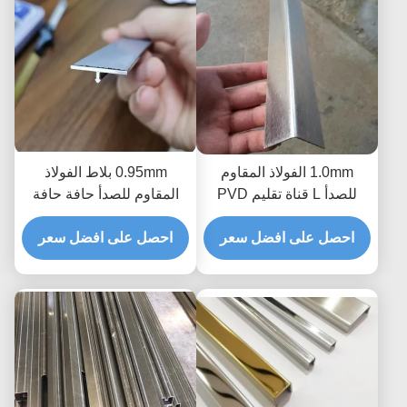
1.0mm الفولاذ المقاوم
0.95mm بلاط الفولاذ
للصدأ L قناة تقليم PVD
المقاوم للصدأ حافة حافة
فراغ تصفيح التيتانيوم
خط معدني مخصص نحى
احصل على افضل سعر
احصل على افضل سعر
صب لحافة كونر المطبخ