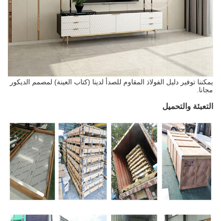
يمكننا توفير دليل الفولاذ المقاوم للصدأ لدينا (كتاب العينة) لمصمم الديكور
مجانا.
التعبئة والتحميل