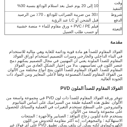
وقت
10 إلى 20 يوم عمل بعد استلام الودائع بنسبة 30%
التنفيذ
شروط
30٪ من ضريبة الضرائب للودائع ، 70٪ من الرصيد
الدفع
قبل الشحن أو LC عند الرؤية
فيلم PVC / PE + ورق مقاوم للماء + منصة خشبية
التعبئة
أو حسب طلب العميل
مقدمة
الفولاذ المقاوم للصدأ هو مادة قوية ودائمة للغاية وهي مثالية للاستخدام
في البناء الداخلي والخارجي وميزات التصميم.استخدام أوراق الفولاذ
المقاوم للصدأ الملونة يعني أن المهنيين في مجال التصميم يمكنهم دمج
عنصر اللون في تصاميمهم، بدلا من اختيار الشكل العادي من الفولاذ
المقاوم للصدأ. الفولاذ المقاوم للصدأ اللون ينتج أنواع مختلفة من الألوان
من الفولاذ المقاوم للصدأ،المصنوعة وفقاً لأعلى المعايير ومن المواد ذات
الجودة العالية.
الفولاذ المقاوم للصدأ الملون PVD
تتوفر ورقة الفولاذ المقاوم للصدأ ذات لون PVD في مجموعة واسعة من
الألوان. تطبق هذه العملية طبقة من السيراميك على أساس التيتانيوم
والنيتروجين على السطح.تستخدم التغيرات في العملية والسبائك للحصول
على مجموعة واسعة من الألوان.
يستخدم عادة لتلوين زجاج النوافذ ؛ الصنابير والأجهزة ؛ المنتجات
الاستهلاكية ؛ والمجوهرات. إنه أكثر مقاومة للخدوش من اللون
الكهروكيماوي لكنه يمكن أن يتلف.يمكن تطبيق PVD على أي فولاذ غير