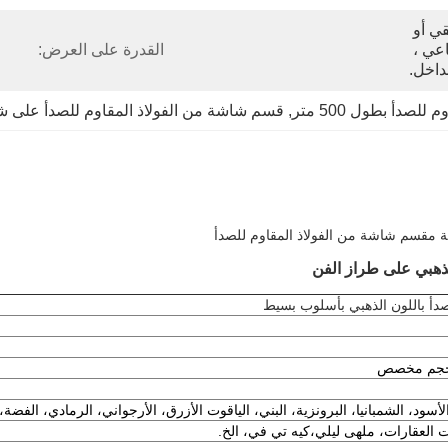
علبة من الخشب الرقائقي أو 
صندوق كرتوني مع كيس فقاعي ، 
القدرة على العرض:
داخل.
صدأ بطول 500 متر
, 
قسم شاشة من الفولاذ المقاوم للصدأ على 
مقسم شاشة من الفولاذ المقاوم للصدأ
لذهبي على طراز الفن
دأ باللون الذهبي بأسلوب بسيط
أسود، الشمبانيا، البرونزية، البني، الياقوت الأزرق، الأرجواني، الرمادي، الفضة، 
 العقارات، ملهى ليلي،
كيه تي في، الخ.