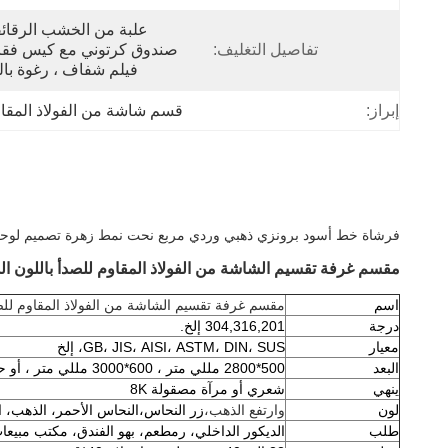
تفاصيل التغليف:
فيلم شفاف ، رغوة بال
إبراز:
قسم شاشة من الفولاذ المقاوم لل
فرشاة خط أسود برونزي ذهبي وردي مربع نحت نمط زهرة تصميم لوحة 
مقسم غرفة تقسيم الشاشة من الفولاذ المقاوم للصدأ باللون ا
اسم
مقسم غرفة تقسيم الشاشة من الفولاذ المقاوم للص
درجة
304,316,201 إلخ.
معيار
GB، JIS، AISI، ASTM، DIN، SUS، إلخ
البعد
500*2800 مللي متر ، 600*3000 مللي متر ، أو حجم مخصص
ينهي
شعري أو مرآة مصقولة 8K
لون
وارتفع الذهب،
زر النحاس،
النحاس الأحمر، الذهب، ال
طلب
الديكور الداخلي، ر
مطعم، بهو الفندق، مكتب مبيعات