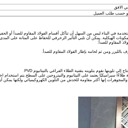
ستخدمة في البناء.ليس من السهل أن تتآكل أقسام الفولاذ المقاوم للصدأ أو الحفر أ
ونات الهيكلية..يمكن أن تلبي التأثير الزخرفي للحفاظ على المتانة على المدى
ذ المقاوم للصدأ:
 بالليزر ومن ثم لحامه بإطار الفولاذ المقاوم للصدأ.
 تلوينها.نقوم بتلوينه بتقنية الطلاء الفراغي بالتيتانيوم PVD.
إنها أكثر مقاومة للخدش من التلوين الكهروكيميائي ولكنها يمكن أن تتلف.يمكن تطبيق PVD على