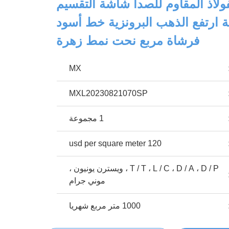
 الفولاذ المقاوم للصدأ شاشة التقسيم
ارتفع الذهب البرونزية خط أسود
فرشاة مربع نحت نمط زهرة
MX
MXL20230821070SP
1 مجموعة
120 usd per square meter
T / T ، L / C ، D / A ، D / P ، ويسترن يونيون ،
موني جرام
1000 متر مربع شهريا