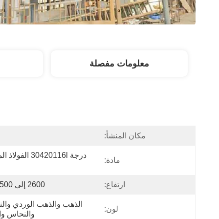
معلومات مفصلة
مكان المنشأ:
ا
مادة:
ارتفاع:
2600 إلى 5500 ملم
لون:
والنحاس وا