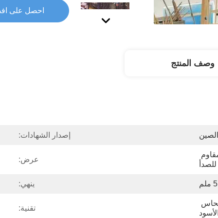
احصل على اف
وصف المنتج
لصين
إصدار الشهادات:
درجة 30420116l الفولاذ المقاوم 
عرض:
للصدأ
ينهي:
الذهب والذهب الوردي والنحاس 
تقنية:
لأسود