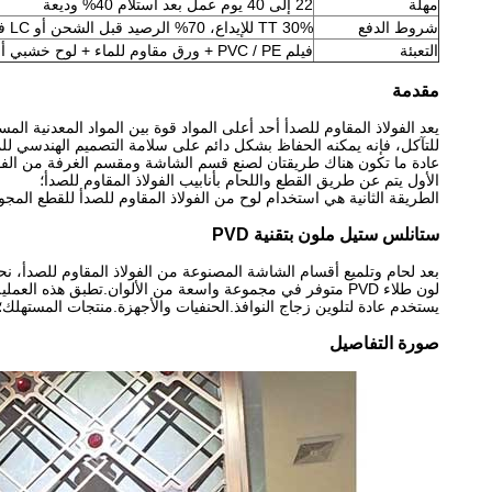
مهلة
22 إلى 40 يوم عمل بعد استلام 40% وديعة
شروط الدفع
30% TT للإيداع، 70% الرصيد قبل الشحن أو LC في الافق
التعبئة
فيلم PVC / PE + ورق مقاوم للماء + لوح خشبي أو حسب طلب العميل
مقدمة
يعد الفولاذ المقاوم للصدأ أحد أعلى المواد قوة بين المواد المعدنية الم
للتآكل، فإنه يمكنه الحفاظ بشكل دائم على سلامة التصميم الهندسي للمك
عادة ما تكون هناك طريقتان لصنع قسم الشاشة ومقسم الغرفة من الفولا
الأول يتم عن طريق القطع واللحام بأنابيب الفولاذ المقاوم للصدأ؛
الطريقة الثانية هي استخدام لوح من الفولاذ المقاوم للصدأ للقطع المجوف
ستانلس ستيل ملون بتقنية PVD
بعد لحام وتلميع أقسام الشاشة المصنوعة من الفولاذ المقاوم للصدأ، نحتاج إلى
لون طلاء PVD متوفر في مجموعة واسعة من الألوان.تطبق هذه العملية طلاءًا سيراميكيًا يعتمد على التيتانيوم والنيتروجين على السطح.يتم استخدام اختلافات المعالجة والسبائك للحصول على مجموعة واسعة من الألوان.
يستخدم عادة لتلوين زجاج النوافذ.الحنفيات والأجهزة.منتجات المستهلك؛والمجوهرات.
صورة التفاصيل