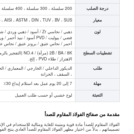
درجة الصلب
200 سلسلة ، 300 سلسلة ، 400 سلسلة
معيار
JIS ، AISI ، ASTM ، DIN ، TUV ، BV ، SUS ، 
لون
ذهبي / نحاسي Zr / أسود / ذهبي
فضي / بيوليت / PVD أسود / نبيذ أحمر / وردي
أحمر / نحاس عتيق / برونز عتيق / نحاس عتيق
تشطيبات السطح
الاهتزاز / طلاء PVD ، إلخ.
طلب
الديكور الداخلي / الخارجي / المعماري / ال
، السقف ، الخزانة
مهلة
7 إلى 20 يوم عمل بعد استلام إيداع 30٪
التعبئة
لوح خشبي أو حسب طلب العميل
مقدمة من صفائح الفولاذ المقاوم للصدأ
الفولاذ المقاوم للصدأ مادة قوية ومتينة للغاية ومثالية للاستخدام في 
تصميماتهم ، بدلاً من اختيار مظهر الفولاذ المقاوم للصدأ العادي.ينتج الفو