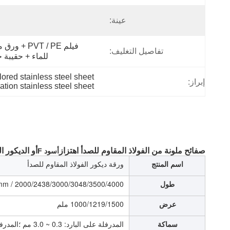
عينة:
تفاصيل التغليف:
للماء + حقيبة 
lored stainless steel sheet
إبراز:
ation stainless steel sheet
صفائح ملونة من الفولاذ المقاوم للصدأ
اهتزاز
أو الديكور ا
أسود
F
اسم المنتج
ورقة ديكور الفولاذ المقاوم للصدأ
طول
2000/2438/3000/3048/3500/4000 / 5800mm / 6000mm / 12000mm / أو على النحو المطلوب.
عرض
1000/1219/1500 ملم
سماكة
المدرفلة على البارد: 0.3 ~ 3.0 مم ؛المدرفلة على الساخن: 3.0 ~ 120 ملم