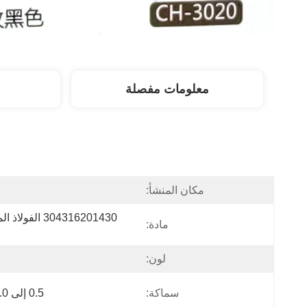
معلومات مفصلة
مكان المنشأ:
ا
مادة:
لون:
سماكة:
0.5 إلى 3.0 ملم