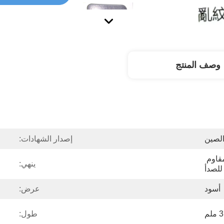
وصف المنتج
لصين
إصدار الشهادات:
304316201430 الفولاذ المقاوم 
ينهي:
للصدأ
أسود
عرض:
طول: