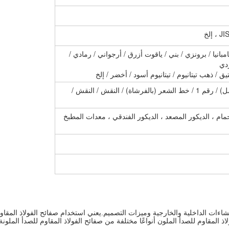
إلخ
 وردي / شامبانيا / برونزي / بني / ياقوت أزرق / أرجواني / رمادي /
 / ذهب تيتانيوم / تيتانيوم أسود / أخضر / إلخ
2B / BA / 8K (مرآة) / NO.4 (التفجير بالرمل) / رقم 1 / خط الشعر (بالفرشاة) / النقش / النقش /
حمام ، الديكور المصعد ، الديكور الفندقي ، معدات المطبخ
الإنشاءات الداخلية والخارجية وميزات التصميم.يعني استخدام صفائح الفولاذ الم
لاذ المقاوم للصدأ الملون أنواعًا مختلفة من صفائح الفولاذ المقاوم للصدأ الملونة 