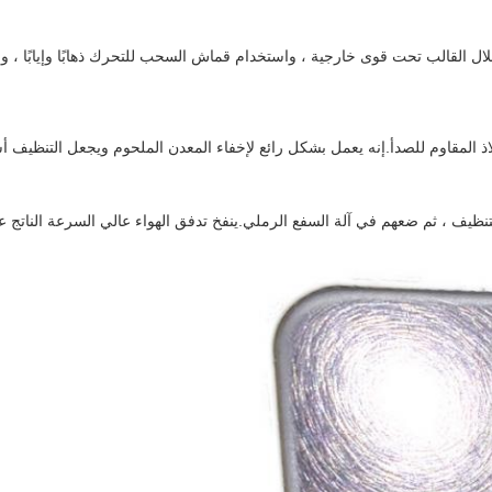
خلال القالب تحت قوى خارجية ، واستخدام قماش السحب للتحرك ذهابًا وإيابً
ولاذ المقاوم للصدأ.إنه يعمل بشكل رائع لإخفاء المعدن الملحوم ويجعل التنظيف
التنظيف ، ثم ضعهم في آلة السفع الرملي.ينفخ تدفق الهواء عالي السرعة الناتج