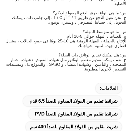
الأصلية.
س: ما هي أنواع طرق الدفع المقبولة لديكم؟
ج: نحن نقبل الدفع عن طريق T / T أو L / C ، إلى جانب ذلك ، يمكنك
التحويل إلى حسابنا المصرفي ، ويسترن يونيون.
س: ما هو متوسط ​​المهلة؟
ج: للعينات ، المهلة حوالي 5-10 أيام.
للإنتاج بالجملة ، المهلة الزمنية هي 10-25 يومًا.في جميع الحالات ، سنبذل
قصارى جهدنا لتلبية احتياجاتك.
س: هل يمكنك تقديم الوثائق ذات الصلة؟
ج: نعم ، يمكننا تقديم معظم الوثائق مثل شهادة التفتيش / شهادة اختبار
المطحنة ، والتأمين ، وشهادة المنشأ ، و SASO ، والنموذج E ، ومستندات
التصدير الأخرى المطلوبة.
العلامات:
شرائط تقليم من الفولاذ المقاوم للصدأ 6.5 قدم
شرائط تقليم من الفولاذ المقاوم للصدأ PVD
شريط تقليم من الفولاذ المقاوم للصدأ 400 سم