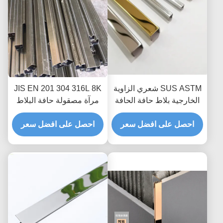
SUS ASTM شعري الزاوية
JIS EN 201 304 316L 8K
الخارجية بلاط حافة الحافة
مرآة مصقولة حافة البلاط
لتزيين السيراميك
المصقول لحماية حافة
احصل على افضل سعر
الجدار الأرضية
احصل على افضل سعر