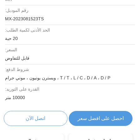
رقم الموديل:
MX-2023081523TS
الحد الأدنى لكمية الطلب:
20 حبة
السعر:
قابل للتفاوض
شروط الدفع:
T / T ، L / C ، D / A ، D / P ، ويسترن يونيون ، موني جرام
القدرة على التوريد:
10000 متر
احصل على افضل سعر
اتصل الآن