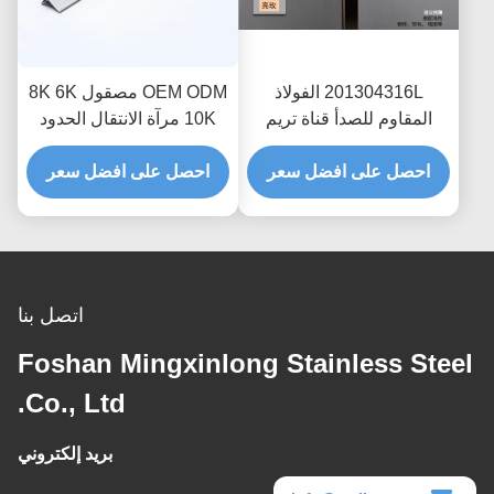
201304316L الفولاذ
OEM ODM مصقول 8K 6K
المقاوم للصدأ قناة تريم
10K مرآة الانتقال الحدود
الشخصي لكونر المطبخ
متفوقا تقليم لأدوات بلاط
احصل على افضل سعر
السيراميك حافة أو جدار
احصل على افضل سعر
الرخام كونر حافة الديكور
حماية الزخرفية
في الحمام
اتصل بنا
Foshan Mingxinlong Stainless Steel
Co., Ltd.
بريد إلكتروني