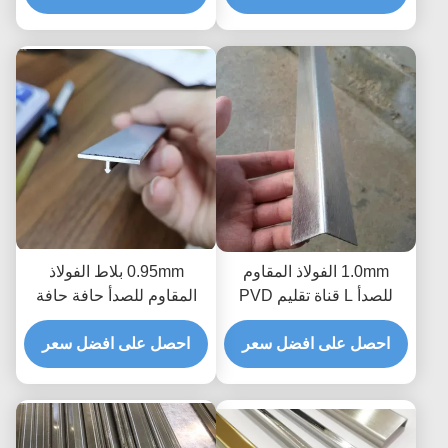
1.0mm الفولاذ المقاوم
0.95mm بلاط الفولاذ
للصدأ L قناة تقليم PVD
المقاوم للصدأ حافة حافة
فراغ تصفيح التيتانيوم
خط معدني مخصص نحى
احصل على افضل سعر
احصل على افضل سعر
صب لحافة كونر المطبخ