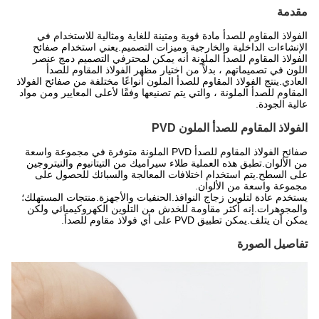
مقدمة
الفولاذ المقاوم للصدأ مادة قوية ومتينة للغاية ومثالية للاستخدام في
الإنشاءات الداخلية والخارجية وميزات التصميم.يعني استخدام صفائح
الفولاذ المقاوم للصدأ الملونة أنه يمكن لمحترفي التصميم دمج عنصر
اللون في تصميماتهم ، بدلاً من اختيار مظهر الفولاذ المقاوم للصدأ
العادي.ينتج الفولاذ المقاوم للصدأ الملون أنواعًا مختلفة من صفائح الفولاذ
المقاوم للصدأ الملونة ، والتي يتم تصنيعها وفقًا لأعلى المعايير ومن مواد
عالية الجودة.
الفولاذ المقاوم للصدأ الملون PVD
صفائح الفولاذ المقاوم للصدأ PVD الملونة متوفرة في مجموعة واسعة
من الألوان.تطبق هذه العملية طلاء سيراميك من التيتانيوم والنيتروجين
على السطح.يتم استخدام اختلافات المعالجة والسبائك للحصول على
مجموعة واسعة من الألوان.
يستخدم عادة لتلوين زجاج النوافذ.الحنفيات والأجهزة.منتجات المستهلك؛
والمجوهرات.إنه أكثر مقاومة للخدش من التلوين الكهروكيميائي ولكن
يمكن أن يتلف.يمكن تطبيق PVD على أي فولاذ مقاوم للصدأ.
تفاصيل الصورة