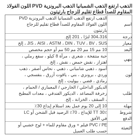
الذهب ارتفع الذهب الشمبانيا الذهب البرونزية PVD اللون الفولاذ
المقاوم للصدأ قطاع تقليم للزجاج بارتيتون
الذهب ارتفع الذهب الشمبانيا الذهب البرونزية PVD
اسم
اللون الفولاذ المقاوم للصدأ قطاع تقليم للزجاج
بارتيتون
درجة
304،316 لترًا ، 201 إلخ.
معيار
JIS ، AISI ، ASTM ، DIN ، TUV ، BV ، SUS ، إلخ
البعد
10 مم 15 مم 20 مم 50 مم أو حجم مخصص
حبة منتفخة ، شعري ، مرآة 8 كيلو ، سفع رملي ،
ينهي
اهتزاز ، نقش حمض ، نقش ، إلخ.
أسود ، ذهبي شامباني ، ذهبي ، نحاس أصفر ، ذهب
لون
وردي ، برونزي ، بني ، ياقوت أزرق ، بنفسجي ،
رمادي ، فضي ، بيوليت ، إلخ
الديكور الداخلي / الخارجي / المعماري / الحمام ،
طلب
زخرفة المصاعد ، الديكور الفندقي ، معدات المطبخ
، السقف ، الخزانة ، إلخ.
مهلة
10 إلى 20 يوم عمل بعد استلام إيداع 30٪
شروط
30٪ TT للإيداع ، 70٪ الرصيد قبل الشحن أو LC
الدفع
في الأفق
PVC / PE فيلم + ورق مقاوم للماء + لوح خشبي أو
التعبئة
حسب طلب العميل