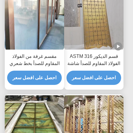
قسم الديكور ASTM 316
مقسم غرفة من الفولاذ
الفولاذ المقاوم للصدأ شاشة
المقاوم للصدأ بخط شعري
التقسيم Zr- النحاس قطع
نحاسي أحمر SUS201 مع
الليزر المقسم
احصل على افضل سعر
فن الزجاج
احصل على افضل سعر