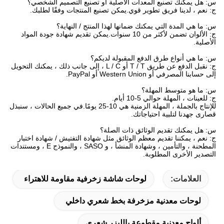
س: هل يمكنك تصنيع المعدات الأصلية أو تصنيع التصميم الشخصي؟
ج: نعم ، لدينا فريق تطوير قوي.يمكن تصنيع المنتجات وفقًا لطلبك.
س: ما هي المدة التي يمكنك ضمانها لهذا المنتج / النهاية؟
ج: الألوان تضمن لأكثر من 10 سنوات.يمكن تقديم شهادة جودة المواد
الأصلية.
س: ما هي أنواع طرق الدفع المقبولة لديكم؟
ج: نقبل الدفع عن طريق T / T أو L / C ، إلى جانب ذلك ، يمكنك التحويل
إلى حسابنا المصرفي أو Western Union أو PayPal.
س: ما هو متوسط ​​المهلة؟
ج: للعينات ، المهلة حوالي 5-10 أيام.
للإنتاج بالجملة ، المهلة الزمنية هي 10-25 يومًا.في جميع الحالات ، سنبذل
قصارى جهدنا لتلبية احتياجاتك.
س: هل يمكنك تقديم الوثائق ذات الصلة؟
ج: نعم ، يمكننا تقديم معظم الوثائق مثل شهادة التفتيش / شهادة اختبار
المطحنة ، والتأمين ، وشهادة المنشأ ، و SASO ، والنموذج E ، ومستندات
التصدير الأخرى المطلوبة.
العلامات:
لوحات شاشة زخرفية مقاومة للاهتراء
لوحات معدنية مزخرفة بخط شعري داخلي
ألواح معدنية مقطوعة بالليزر شعري