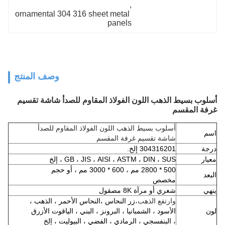
, 
ornamental 304 316 sheet metal 
panels
وصف المنتج
أسلوب بسيط الذهب اللون الفولاذ المقاوم للصدأ شاشة تقسيم
غرفة المقسم
أسلوب بسيط الذهب اللون الفولاذ المقاوم للصدأ
اسم
شاشة تقسيم غرفة المقسم
درجة
304316201 إلخ.
معيار
GB ، JIS ، AISI ، ASTM ، DIN ، SUS ، إلخ
500 * 2800 مم ، 600 * 3000 مم ، أو حجم
البعد
مخصص
ينهي
شعري أو مرآة 8K مصقول
وارتفع الذهب،
زر النحاس ،
النحاس الأحمر ، الذهب ،
لون
الأسود ، الشمبانيا ، البرونز ، البني ، الياقوت الأزرق
، البنفسجي ، الرمادي ، الفضي ، البيوليت ، إلخ