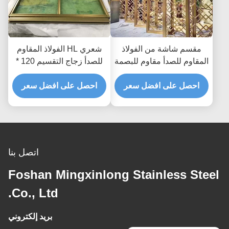
مقسم شاشة من الفولاذ
شعري HL الفولاذ المقاوم
المقاوم للصدأ مقاوم للبصمة
للصدأ زجاج التقسيم 120 *
بالليزر مقطوع بالليزر مقسم
300 سم ألواح الزينة
احصل على افضل سعر
غرفة من المعدن الذهبي
المعدنية الصفائح
احصل على افضل سعر
AISI JIS
اتصل بنا
Foshan Mingxinlong Stainless Steel
Co., Ltd.
بريد إلكتروني