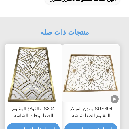
منتجات ذات صلة
SUS304 معدن الفولاذ
JIS304 الفولاذ المقاوم
المقاوم للصدأ شاشة
للصدأ لوحات الشاشة
التقسيم شعري H3m روز
الزخرفية Wearproof الليزر