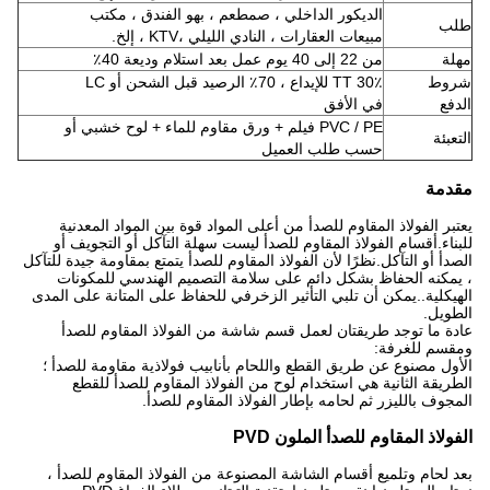
الديكور الداخلي ، ص
مطعم ، بهو الفندق ، مكتب
طلب
مبيعات العقارات ، النادي الليلي ،
KTV ، إلخ.
مهلة
من 22 إلى 40 يوم عمل بعد استلام وديعة 40٪
شروط
30٪ TT للإيداع ، 70٪ الرصيد قبل الشحن أو LC
الدفع
في الأفق
PVC / PE فيلم + ورق مقاوم للماء + لوح خشبي أو
التعبئة
حسب طلب العميل
مقدمة
يعتبر الفولاذ المقاوم للصدأ من أعلى المواد قوة بين المواد المعدنية
للبناء.أقسام الفولاذ المقاوم للصدأ ليست سهلة التآكل أو التجويف أو
الصدأ أو التآكل.نظرًا لأن الفولاذ المقاوم للصدأ يتمتع بمقاومة جيدة للتآكل
، يمكنه الحفاظ بشكل دائم على سلامة التصميم الهندسي للمكونات
الهيكلية..يمكن أن تلبي التأثير الزخرفي للحفاظ على المتانة على المدى
الطويل.
عادة ما توجد طريقتان لعمل قسم شاشة من الفولاذ المقاوم للصدأ
ومقسم للغرفة:
الأول مصنوع عن طريق القطع واللحام بأنابيب فولاذية مقاومة للصدأ ؛
الطريقة الثانية هي استخدام لوح من الفولاذ المقاوم للصدأ للقطع
المجوف بالليزر ثم لحامه بإطار الفولاذ المقاوم للصدأ.
الفولاذ المقاوم للصدأ الملون PVD
بعد لحام وتلميع أقسام الشاشة المصنوعة من الفولاذ المقاوم للصدأ ،