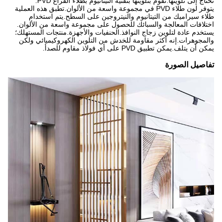
نحتاج إلى تلوينها.نقوم بتلوينها بتقنية التيتانيوم بطلاء الفراغ PVD.
يتوفر لون طلاء PVD في مجموعة واسعة من الألوان.تطبق هذه العملية
طلاء سيراميك من التيتانيوم والنيتروجين على السطح.يتم استخدام
اختلافات المعالجة والسبائك للحصول على مجموعة واسعة من الألوان.
يستخدم عادة لتلوين زجاج النوافذ.الحنفيات والأجهزة.منتجات المستهلك؛
والمجوهرات.إنه أكثر مقاومة للخدش من التلوين الكهروكيميائي ولكن
يمكن أن يتلف.يمكن تطبيق PVD على أي فولاذ مقاوم للصدأ.
تفاصيل الصورة