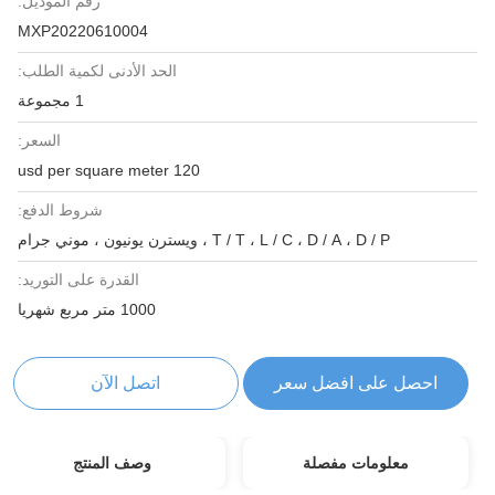
رقم الموديل:
MXP20220610004
الحد الأدنى لكمية الطلب:
1 مجموعة
السعر:
120 usd per square meter
شروط الدفع:
T / T ، L / C ، D / A ، D / P ، ويسترن يونيون ، موني جرام
القدرة على التوريد:
1000 متر مربع شهريا
احصل على افضل سعر
اتصل الآن
معلومات مفصلة
وصف المنتج