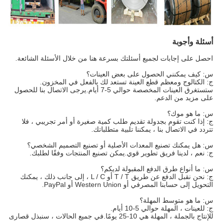
أسئلة وأجوبة
احصل على إجابات لجميع أسئلتك بسرعة هنا من خلال الأسئلة الشائعة.
س: كيف يمكنني الحصول على بعض العينات؟
ج: الكتالوج ومعظم قطع العينة تستعد لك بالفعل في المخزون.
ستستغرق العينات المخصصة حوالي 5-7 أيام.يرجى الاتصال بنا للحصول
على مزيد من الدعم.
س: ما هو موك؟
ج: إذا كنت تقوم بجدولة تقديم طلب كمية صغيرة أو أمر تجريبي ، فلا
تتردد في الاتصال بنا ، يمكننا تلبية متطلباتك.
س: هل يمكنك تصنيع المعدات الأصلية أو تصنيع التصميم الشخصي؟
ج: نعم ، لدينا فريق تطوير قوي.يمكن تصنيع المنتجات وفقًا لطلبك.
س: ما أنواع طرق الدفع المقبولة لديكم؟
ج: نحن نقبل الدفع عن طريق T / T أو L / C ، إلى جانب ذلك ، يمكنك
التحويل إلى حسابنا المصرفي أو Western Union أو PayPal.
س: ما هو متوسط ​​المهلة؟
ج: للعينات ، المهلة حوالي 5-10 أيام.
للإنتاج بالجملة ، المهلة هي 10-25 يومًا.في جميع الحالات ، سنبذل قصارى