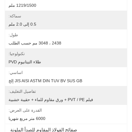
1219/1500 ملم
سماكة:
0.5 إلى 2.0 ملم
طول:
2438 ، 3048 مم حسب الطلب
تكنولوجيا:
طلاء التيتانيوم PVD
اساسي:
JIS AISI ASTM DIN TUV BV SUS GB إلخ
تفاصيل التغليف:
فيلم PVT / PE + ورق مقاوم للماء + حقيبة خشبية
القدرة على العرض:
6000 متر مربع شهريا
صفائح الفولاذ المقاوم للصدأ الملونة 