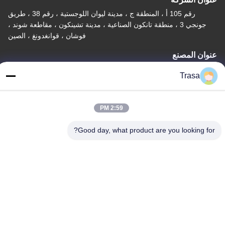
رقم 105 أ ، المنطقة ج ، مدينة ليوان اللوجستية ، رقم 38 ، طريق
جونجي 3 ، منطقة تانكون الصناعية ، مدينة تشينكون ، مقاطعة شوند ،
فوشان ، قوانغدونغ ، الصين
عنوان المصنع
رقم 105 أ ، المنطقة ج ، مدينة ليوان اللوجستية ، رقم 38 ، طريق
Trasa
جونجي 3 ، منطقة تانكون الصناعية ، مدينة تشينكون ، مقاطعة شوند ،
فوشان ، قوانغدونغ ، الصين
2:59 PM
تيل
86-757-29395138
Good day, what product are you looking for?
الصين ذات الجودة الجيدة صفائح ملونة من الفولاذ المقاوم للصدأ المورد.
حقوق الطبع والنشر © -2026 Foshan Mingxinlong Stainless Steel
Co., Ltd. . جميع الحقوق محفوظة.
سياسة الخصوصية
|
خريطة الموقع