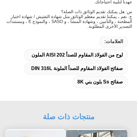
جهدنا لتلبية احتياجاتك.
س: هل يمكنك تقديم الوثائق ذات الصلة؟
ج: نعم ، يمكننا تقديم معظم الوثائق مثل شهادة التفتيش / شهادة اختبار
المطحنة ، والتأمين ، وشهادة المنشأ ، و SASO ، والنموذج E ، ومستندات
التصدير الأخرى المطلوبة.
العلامات:
لوح من الفولاذ المقاوم للصدأ AISI 202 الملون
صفائح الفولاذ المقاوم للصدأ الملونة DIN 316L
صفائح Ss بلون بني 8K
منتجات ذات صلة