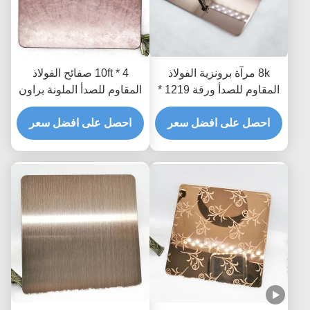
8k مرآة برونزية الفولاذ
4 * 10ft صفائح الفولاذ
المقاوم للصدأ ورقة 1219 *
المقاوم للصدأ الملونة براون
2438 1219 * 3048
صفائح اللؤلؤ الاهتزاز PVD
احصل على افضل سعر
المغلفة
احصل على افضل سعر