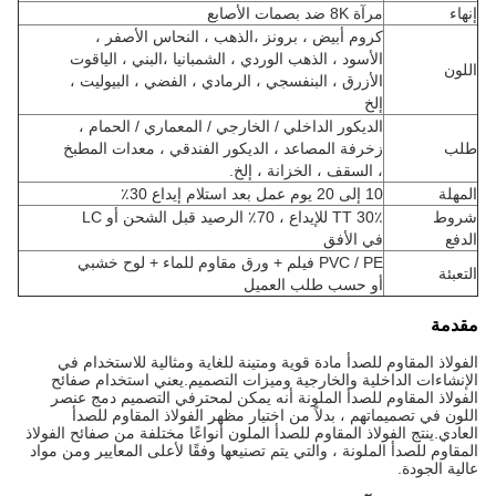
إنهاء
مرآة 8K ضد بصمات الأصابع
كروم أبيض ، برونز ،
الذهب ، النحاس الأصفر ،
الأسود ، الذهب الوردي ، الشمبانيا ،
البني ، الياقوت
اللون
الأزرق ، البنفسجي ، الرمادي ، الفضي ، البيوليت ،
إلخ
الديكور الداخلي / الخارجي / المعماري / الحمام ،
طلب
زخرفة المصاعد ، الديكور الفندقي ، معدات المطبخ
، السقف ، الخزانة ، إلخ.
المهلة
10 إلى 20 يوم عمل بعد استلام إيداع 30٪
شروط
30٪ TT للإيداع ، 70٪ الرصيد قبل الشحن أو LC
الدفع
في الأفق
PVC / PE فيلم + ورق مقاوم للماء + لوح خشبي
التعبئة
أو حسب طلب العميل
مقدمة
الفولاذ المقاوم للصدأ مادة قوية ومتينة للغاية ومثالية للاستخدام في
الإنشاءات الداخلية والخارجية وميزات التصميم.يعني استخدام صفائح
الفولاذ المقاوم للصدأ الملونة أنه يمكن لمحترفي التصميم دمج عنصر
اللون في تصميماتهم ، بدلاً من اختيار مظهر الفولاذ المقاوم للصدأ
العادي.ينتج الفولاذ المقاوم للصدأ الملون أنواعًا مختلفة من صفائح الفولاذ
المقاوم للصدأ الملونة ، والتي يتم تصنيعها وفقًا لأعلى المعايير ومن مواد
عالية الجودة.