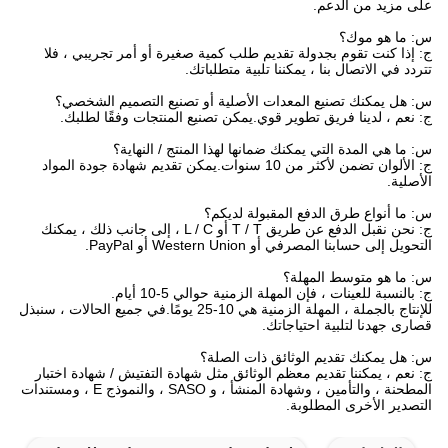
على مزيد من الدعم.
س: ما هو موك؟
ج: إذا كنت تقوم بجدولة تقديم طلب كمية صغيرة أو أمر تجريبي ، فلا
تتردد في الاتصال بنا ، يمكننا تلبية متطلباتك.
س: هل يمكنك تصنيع المعدات الأصلية أو تصنيع التصميم الشخصي؟
ج: نعم ، لدينا فريق تطوير قوي.يمكن تصنيع المنتجات وفقًا لطلبك.
س: ما هي المدة التي يمكنك ضمانها لهذا المنتج / النهاية؟
ج: الألوان تضمن لأكثر من 10 سنوات.يمكن تقديم شهادة جودة المواد
الأصلية.
س: ما أنواع طرق الدفع المقبولة لديكم؟
ج: نحن نقبل الدفع عن طريق T / T أو L / C ، إلى جانب ذلك ، يمكنك
التحويل إلى حسابنا المصرفي أو Western Union أو PayPal.
س: ما هو متوسط ​​المهلة؟
ج: بالنسبة للعينات ، فإن المهلة الزمنية حوالي 5-10 أيام.
للإنتاج بالجملة ، المهلة الزمنية هي 10-25 يومًا.في جميع الحالات ، سنبذل
قصارى جهدنا لتلبية احتياجاتك.
س: هل يمكنك تقديم الوثائق ذات الصلة؟
ج: نعم ، يمكننا تقديم معظم الوثائق مثل شهادة التفتيش / شهادة اختبار
المطحنة ، والتأمين ، وشهادة المنشأ ، و SASO ، والنموذج E ، ومستندات
التصدير الأخرى المطلوبة.