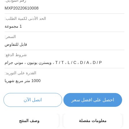
رقم الموديل:
MXP20220610008
الحد الأدنى لكمية الطلب:
1 مجموعة
السعر:
قابل للتفاوض
شروط الدفع:
T / T ، L / C ، D / A ، D / P ، ويسترن يونيون ، موني جرام
القدرة على التوريد:
1000 متر مربع شهريا
احصل على افضل سعر
اتصل الآن
معلومات مفصلة
وصف المنتج