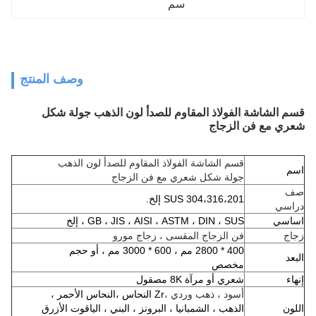
سم
وصف المنتج
قسم الشاشة الفولاذ المقاوم للصدأ لون الذهب جولة شكل
شعري مع فن الزجاج
قسم الشاشة الفولاذ المقاوم للصدأ لون الذهب
اسم
جولة شكل شعري مع فن الزجاج
صف
SUS 304،316،201 إلخ.
دراسي
اساسي
GB ، JIS ، AISI ، ASTM ، DIN ، SUS ، إلخ
زجاج
فن الزجاج المقسى ، زجاج مورو
400 * 2800 مم ، 600 * 3000 مم ، أو حجم
البعد
مخصص
إنهاء
شعري أو مرآة 8K مصقول
أسود ، ذهب وردي ،
Zr النحاس ،
النحاس الأحمر ،
اللون
الذهب ، الشمبانيا ، البرونز ، البني ، الياقوت الأزرق