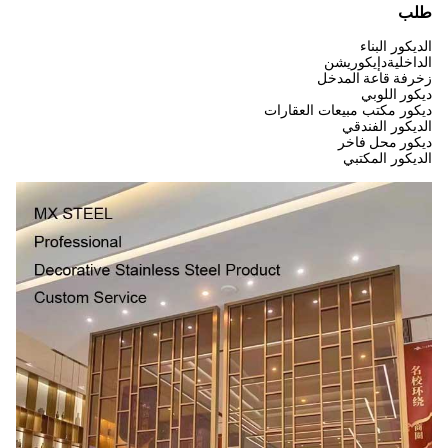
طلب
الديكور البناء
الداخلية
د
إيكوريشن
زخرفة قاعة المدخل
ديكور اللوبي
ديكور مكتب مبيعات العقارات
الديكور الفندقي
ديكور محل فاخر
الديكور المكتبي