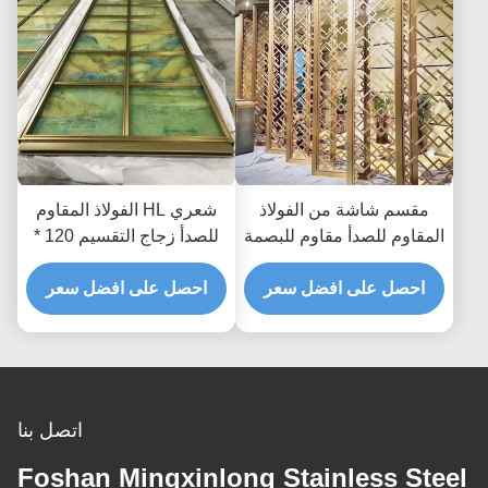
مقسم شاشة من الفولاذ
شعري HL الفولاذ المقاوم
المقاوم للصدأ مقاوم للبصمة
للصدأ زجاج التقسيم 120 *
بالليزر مقطوع بالليزر مقسم
300 سم ألواح الزينة
احصل على افضل سعر
غرفة من المعدن الذهبي
المعدنية الصفائح
احصل على افضل سعر
AISI JIS
اتصل بنا
Foshan Mingxinlong Stainless Steel