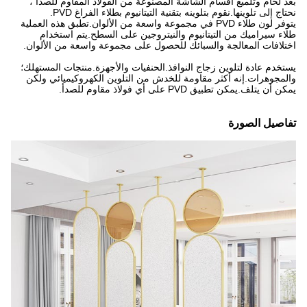
بعد لحام وتلميع أقسام الشاشة المصنوعة من الفولاذ المقاوم للصدأ ،
نحتاج إلى تلوينها.نقوم بتلوينه بتقنية التيتانيوم بطلاء الفراغ PVD.
يتوفر لون طلاء PVD في مجموعة واسعة من الألوان.تطبق هذه العملية
طلاء سيراميك من التيتانيوم والنيتروجين على السطح.يتم استخدام
اختلافات المعالجة والسبائك للحصول على مجموعة واسعة من الألوان.
يستخدم عادة لتلوين زجاج النوافذ.الحنفيات والأجهزة.منتجات المستهلك؛
والمجوهرات.إنه أكثر مقاومة للخدش من التلوين الكهروكيميائي ولكن
يمكن أن يتلف.يمكن تطبيق PVD على أي فولاذ مقاوم للصدأ.
تفاصيل الصورة