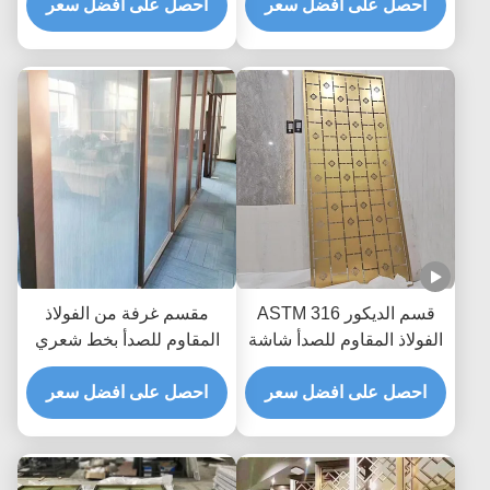
البرونزي 2 * 4m
احصل على افضل سعر
احصل على افضل سعر
قسم الديكور ASTM 316
مقسم غرفة من الفولاذ
الفولاذ المقاوم للصدأ شاشة
المقاوم للصدأ بخط شعري
التقسيم Zr- النحاس قطع
نحاسي أحمر SUS201 مع
الليزر المقسم
احصل على افضل سعر
فن الزجاج
احصل على افضل سعر