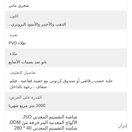
شعري ماتي
اللون:
الذهب والأحمر والأسود البرونزي ،
تقنية:
طلاء PVD
طلاء:
نانو ضد بصمات الأصابع
تفاصيل التغليف:
علبة خشب رقائقي أو صندوق كرتوني مع حقيبة فقاعية ، فيلم 
شفاف ، رغوة بالداخل.
القدرة على العرض:
1000 متر مربع شهريا
شاشة التقسيم المعدني ISO
, 
الألواح المعدنية المزخرفة من ODM
, 
إبراز:
شاشة التقسيم المعدني 40 * 280 