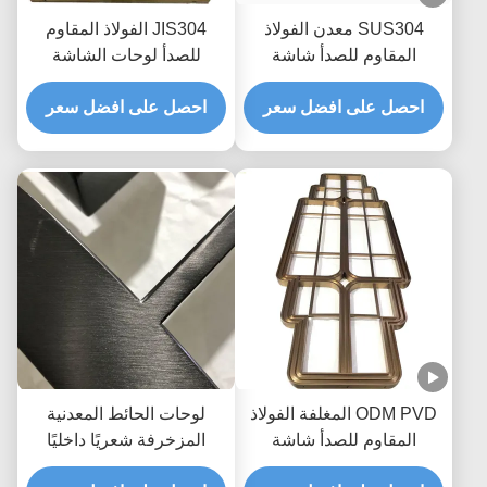
SUS304 معدن الفولاذ
JIS304 الفولاذ المقاوم
المقاوم للصدأ شاشة
للصدأ لوحات الشاشة
التقسيم شعري H3m روز
الزخرفية Wearproof الليزر
الذهب غرفة مقسم
احصل على افضل سعر
احصل على افضل سعر
قطع خط شعري مجوف
ODM PVD المغلفة الفولاذ
لوحات الحائط المعدنية
المقاوم للصدأ شاشة
المزخرفة شعريًا داخليًا
التقسيم غرفة المقسم
مطلي بمادة PVD ضد التآكل