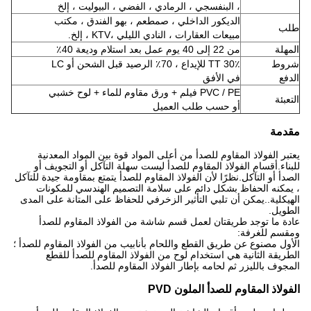
، البنفسجي ، الرمادي ، الفضي ، البيوليت ، إلخ
الديكور الداخلي ، ص
مطعم ، بهو الفندق ، مكتب
طلب
مبيعات العقارات ، النادي الليلي ،
KTV ، إلخ.
المهلة
من 22 إلى 40 يوم عمل بعد استلام وديعة 40٪
شروط
30٪ TT للإيداع ، 70٪ الرصيد قبل الشحن أو LC
الدفع
في الأفق
PVC / PE فيلم + ورق مقاوم للماء + لوح خشبي
التعبئة
أو حسب طلب العميل
مقدمة
يعتبر الفولاذ المقاوم للصدأ من أعلى المواد قوة بين المواد المعدنية
للبناء.أقسام الفولاذ المقاوم للصدأ ليست سهلة التآكل أو التجويف أو
الصدأ أو التآكل.نظرًا لأن الفولاذ المقاوم للصدأ يتمتع بمقاومة جيدة للتآكل
، يمكنه الحفاظ بشكل دائم على سلامة التصميم الهندسي للمكونات
الهيكلية..يمكن أن تلبي التأثير الزخرفي للحفاظ على المتانة على المدى
الطويل.
عادة ما توجد طريقتان لعمل قسم شاشة من الفولاذ المقاوم للصدأ
ومقسم للغرفة:
الأول مصنوع عن طريق القطع واللحام بأنابيب من الفولاذ المقاوم للصدأ ؛
الطريقة الثانية هي استخدام لوح من الفولاذ المقاوم للصدأ للقطع
المجوف بالليزر ثم لحامه بإطار الفولاذ المقاوم للصدأ.
الفولاذ المقاوم للصدأ الملون PVD