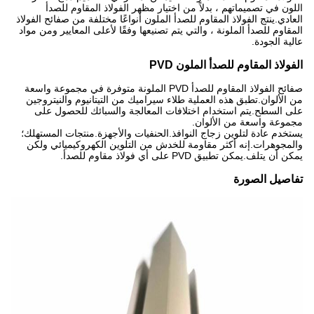
اللون في تصميماتهم ، بدلاً من اختيار مظهر الفولاذ المقاوم للصدأ
العادي.ينتج الفولاذ المقاوم للصدأ الملون أنواعًا مختلفة من صفائح الفولاذ
المقاوم للصدأ الملونة ، والتي يتم تصنيعها وفقًا لأعلى المعايير ومن مواد
عالية الجودة.
الفولاذ المقاوم للصدأ الملون PVD
صفائح الفولاذ المقاوم للصدأ PVD الملونة متوفرة في مجموعة واسعة
من الألوان.تطبق هذه العملية طلاء سيراميك من التيتانيوم والنيتروجين
على السطح.يتم استخدام اختلافات المعالجة والسبائك للحصول على
مجموعة واسعة من الألوان.
يستخدم عادة لتلوين زجاج النوافذ.الحنفيات والأجهزة.منتجات المستهلك؛
والمجوهرات.إنه أكثر مقاومة للخدش من التلوين الكهروكيميائي ولكن
يمكن أن يتلف.يمكن تطبيق PVD على أي فولاذ مقاوم للصدأ.
تفاصيل الصورة