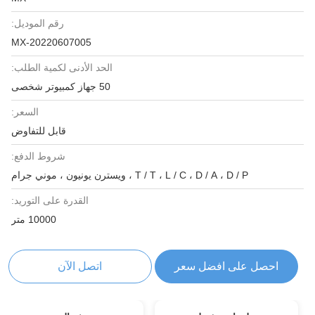
رقم الموديل:
MX-20220607005
الحد الأدنى لكمية الطلب:
50 جهاز كمبيوتر شخصى
السعر:
قابل للتفاوض
شروط الدفع:
T / T ، L / C ، D / A ، D / P ، ويسترن يونيون ، موني جرام
القدرة على التوريد:
10000 متر
احصل على افضل سعر
اتصل الآن