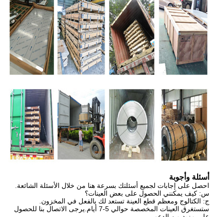
أسئلة وأجوبة
احصل على إجابات لجميع أسئلتك بسرعة هنا من خلال الأسئلة الشائعة.
س: كيف يمكنني الحصول على بعض العينات؟
ج: الكتالوج ومعظم قطع العينة تستعد لك بالفعل في المخزون.
ستستغرق العينات المخصصة حوالي 5-7 أيام.يرجى الاتصال بنا للحصول
على مزيد من الدعم.