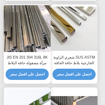
SUS ASTM شعري الزاوية
JIS EN 201 304 316L 8K
الخارجية بلاط حافة الحافة
مرآة مصقولة حافة البلاط
لتزيين السيراميك
المصقول لحماية حافة
احصل على افضل سعر
الجدار الأرضية
احصل على افضل سعر