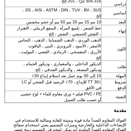
304،316 لترًا ، 201 إلخ.
دراسي
JIS ، AISI ، ASTM ، DIN ، TUV ، BV ، SUS ،
اساسي
إلخ
البعد
10 مم 15 مم 20 مم 50 مم أو حجم مخصص
خط الشعر ، تلميع المرآة ، السفع الرملي ، الاهتزاز
إنهاء
، النقش الحمضي ، النقش ، إلخ.
الذهب الوردي ، الذهب الشمبانيا ، الذهب ، النحاس
الأصفر ، الأسود ، البرونزي ، البني ، الياقوت
اللون
الأزرق ، البنفسجي ، الرمادي ، الفضي ، البيوليت ،
إلخ
الديكور الداخلي ، والمعماري ، وديكور الحمام ،
طلب
وديكور المصعد ، والديكور الفندقي ، إلخ.
المهلة
15 إلى 30 يوم عمل بعد استلام إيداع 30٪
شروط
30٪ TT للإيداع ، 70٪ الرصيد قبل الشحن أو LC
الدفع
في الأفق
PVC / PE فيلم + ورق مقاوم للماء + لوح خشبي
التعبئة
أو حسب طلب العميل
مقدمة
الفولاذ المقاوم للصدأ مادة قوية ومتينة للغاية ومثالية للاستخدام في
الإنشاءات الداخلية والخارجية وميزات التصميم.يعني استخدام صفائح
الفولاذ المقاوم للصدأ الملونة أنه يمكن لمحترفي التصميم دمج عنصر