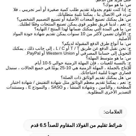
س: ما هو موك؟
ج: إذا كنت تقوم بجدولة تقديم طلب كمية صغيرة أو أمر تجريبي ، فلا
تتردد في الاتصال بنا ، يمكننا تلبية متطلباتك.
س: هل يمكنك تصنيع المعدات الأصلية أو تصنيع التصميم الشخصي؟
ج: نعم ، لدينا فريق تطوير قوي.يمكن تصنيع المنتجات وفقًا لطلبك.
س: ما هي المدة التي يمكنك ضمانها لهذا المنتج / النهاية؟
ج: الألوان تضمن لأكثر من 10 سنوات.يمكن تقديم شهادة جودة المواد
الأصلية.
س: ما أنواع طرق الدفع المقبولة لديكم؟
ج: نحن نقبل الدفع عن طريق T / T أو L / C ، إلى جانب ذلك ، يمكنك
التحويل إلى حسابنا المصرفي أو Western Union أو PayPal.
س: ما هو متوسط ​​المهلة؟
ج: بالنسبة للعينات ، فإن المهلة الزمنية حوالي 5-10 أيام.
للإنتاج بالجملة ، المهلة الزمنية هي 10-25 يومًا.في جميع الحالات ، سنبذل
قصارى جهدنا لتلبية احتياجاتك.
س: هل يمكنك تقديم الوثائق ذات الصلة؟
ج: نعم ، يمكننا تقديم معظم الوثائق مثل شهادة التفتيش / شهادة اختبار
المطحنة ، والتأمين ، وشهادة المنشأ ، و SASO ، والنموذج E ، ومستندات
التصدير الأخرى المطلوبة.
العلامات:
شرائط تقليم من الفولاذ المقاوم للصدأ 6.5 قدم