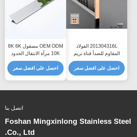
201304316L الفولاذ
OEM ODM مصقول 8K 6K
المقاوم للصدأ قناة تريم
10K مرآة الانتقال الحدود
الشخصي لكونر المطبخ
متفوقا تقليم لأدوات بلاط
احصل على افضل سعر
السيراميك حافة أو جدار
احصل على افضل سعر
الرخام كونر حافة الديكور
حماية الزخرفية
في الحمام
اتصل بنا
Foshan Mingxinlong Stainless Steel
Co., Ltd.