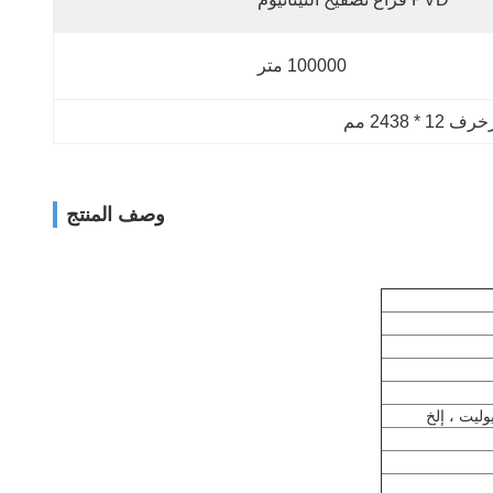
100000 متر
* 2438 مم
وصف المنتج
وليت ، إلخ