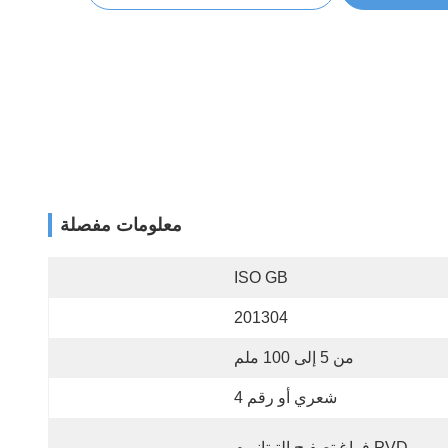
معلومات مفصلة
ISO GB
201304
من 5 إلى 100 ملم
شعري أو رقم 4
PVD فراغ تصفيح التيتانيوم