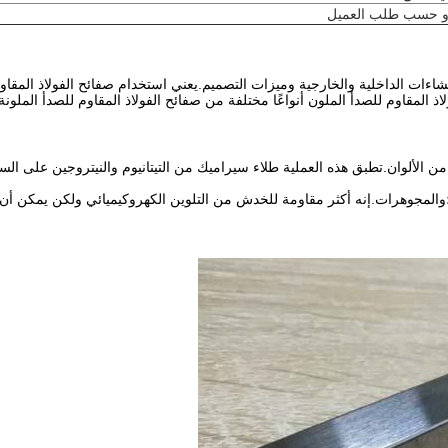
الإنشاءات الداخلية والخارجية وميزات التصميم.يعني استخدام صفائح الفولاذ الم
لاذ المقاوم للصدأ الملون أنواعًا مختلفة من صفائح الفولاذ المقاوم للصدأ الملونة 
متوفرة في مجموعة واسعة من الألوان.تطبق هذه العملية طلاء سيراميك من التيتانيوم والنيت
.إنه أكثر مقاومة للخدش من التلوين الكهروكيميائي ولكن يمكن أن يتلف.يمكن تطبيق PVD على 