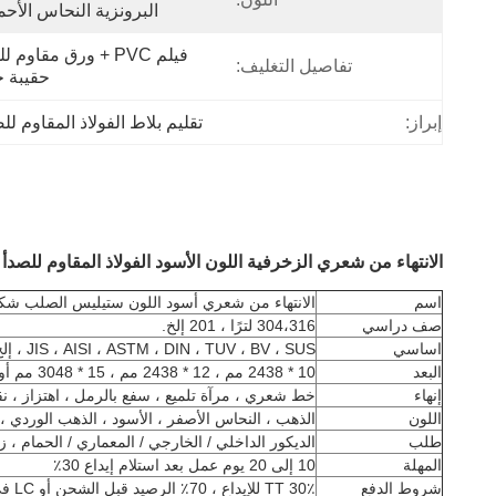
البرونزية النحاس الأحم
تفاصيل التغليف:
حقيبة 
إبراز:
تقليم بلاط الفولاذ المقاوم ل
الانتهاء من شعري الزخرفية اللون الأسود الفولاذ المقاوم للصدأ بلاط تقليم ش
اسم
الانتهاء من شعري أسود اللون ستيليس الصلب شكل U شريط تقليم الب
صف دراسي
304،316 لترًا ، 201 إلخ.
اساسي
JIS ، AISI ، ASTM ، DIN ، TUV ، BV ، SUS ، إلخ
البعد
10 * 2438 مم ، 12 * 2438 مم ، 15 * 3048 مم أو حجم مخصص
إنهاء
خط شعري ، مرآة تلميع ، سفع بالرمل ، اهتزاز ، 
اللون
الذهب ، النحاس الأصفر ، الأسود ، الذهب الوردي ، ال
طلب
الديكور الداخلي / الخارجي / المعماري / الحمام ، 
المهلة
10 إلى 20 يوم عمل بعد استلام إيداع 30٪
شروط الدفع
30٪ TT للإيداع ، 70٪ الرصيد قبل الشحن أو LC في الأفق