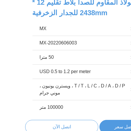
شعري اللون الفولاذ المقاوم للصدأ بلاط تقليم 12 *
2438mm للجدار الزخرفية
MX
MX-20220606003
50 مترا
USD 0.5 to 1.2 per meter
T / T ، L / C ، D / A ، D / P ، ويسترن يونيون ،
موني جرام
100000 متر
ضل سعر
اتصل الآن