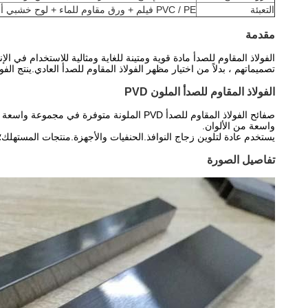
التعبئة
PVC / PE فيلم + ورق مقاوم للماء + لوح خشبي أو حسب طلب العميل
مقدمة
الفولاذ المقاوم للصدأ مادة قوية ومتينة للغاية ومثالية للاستخدام في 
تصميماتهم ، بدلاً من اختيار مظهر الفولاذ المقاوم للصدأ العادي.ينتج الفو
الفولاذ المقاوم للصدأ الملون PVD
صفائح الفولاذ المقاوم للصدأ PVD الملونة 
واسعة من الألوان.
يستخدم عادة لتلوين زجاج النوافذ.الحنفيات والأجهزة.منتجات المستهلك؛والمجوهرات
تفاصيل الصورة