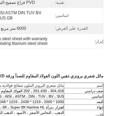
تقنية:
PVD فراغ تصفيح التيتانيوم
AISI ASTM DIN TUV BV 
اساسي:
SUS GB إل
القدرة على العرض:
6000 متر مربع شهريا
s steel sheet with warranty
إبراز:
ating titanium steel sheet
مائل شعري برونزي ذهبي اللون الفولاذ المقاوم للصدأ ورقة PVD تصفيح التيتانيوم
اسم
مائل شعري البرونز الملون صفائح فولاذية 
صف دراسي
304،316 ، 201،430 ، 202 الفولاذ المقاوم للصدأ إلخ.
اساسي
JIS ، AISI ، ASTM ، DIN ، TUV ، BV ، SUS ، إ
البعد
1000 * 2000 ، 1219 * 2438 ، 1219 * 3048 ، 1500 * 3000 ، 1219 * 4000 مم أو حجم مخصص
إنهاء
اهتزاز ،
مرآة 8K ، Super 8K Hairline HL ، رقم 4 ، ساندبلاستيد ، حبة منتفخة
الذهب ، النحاس الأصفر ، الأسود ، الذهب الور
اللون