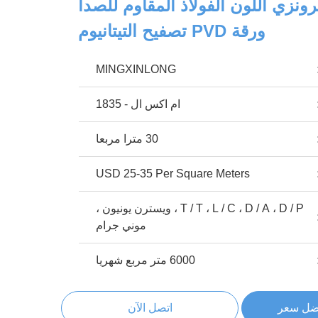
نزي اللون الفولاذ المقاوم للصدأ
ورقة PVD تصفيح التيتانيوم
MINGXINLONG
ام اكس ال - 1835
30 مترا مربعا
USD 25-35 Per Square Meters
T / T ، L / C ، D / A ، D / P ، ويسترن يونيون ،
موني جرام
6000 متر مربع شهريا
ضل سعر
اتصل الآن