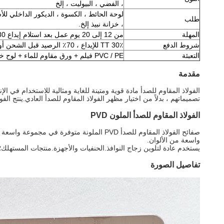
، الفضي ، البيوليت ، إلخ
لوحة الحائط ، الكسوة ، الديكور الداخلي للأ
طلب
، خزانة نبيذ إلخ.
المهلة
من 12 إلى 20 يوم عمل بعد استلام إيداع 30٪
شروط الدفع
30٪ TT للإيداع ، 70٪ الرصيد قبل الشحن أو LC في الأفق
التعبئة
PVC / PE فيلم + ورق مقاوم للماء + لوح خشبي أو حسب طلب العميل
مقدمة
الفولاذ المقاوم للصدأ مادة قوية ومتينة للغاية ومثالية للاستخدام في 
تصميماتهم ، بدلاً من اختيار مظهر الفولاذ المقاوم للصدأ العادي.ينتج الفو
الفولاذ المقاوم للصدأ الملون PVD
صفائح الفولاذ المقاوم للصدأ PVD الملونة 
واسعة من الألوان.
يستخدم عادة لتلوين زجاج النوافذ.الحنفيات والأجهزة.منتجات المستهلك؛والمجوهرات
تفاصيل الصورة