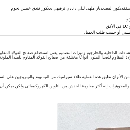
سقف
ديكور المصعد
بار ملهى ليلي ، نادي ترفيهي ،
ديكور فندق خمس نجوم
الإنشاءات الداخلية والخارجية وميزات التصميم.يعني استخدام صفائح الفولاذ الم
لاذ المقاوم للصدأ الملون أنواعًا مختلفة من صفائح الفولاذ المقاوم للصدأ الملونة 
متوفرة في مجموعة واسعة من الألوان.تطبق هذه العملية طلاء سيراميك من التيتانيوم والنيت
.إنه أكثر مقاومة للخدش من التلوين الكهروكيميائي ولكن يمكن أن يتلف.يمكن تطبيق PVD على 