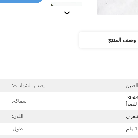
وصف المنتج
لصين
إصدار الشهادات:
304304L 316316L 202230430 
سماكة:
 للصدأ
شعري
اللون:
طول: