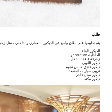
طلب
يتم تطبيقها على نطاق واسع في الديكور المعماري والداخلي ، مثل زخرف
الديكور البناء
الداخلية
د
ecoration
و
زخرفة قاعة المدخل
ديكور اللوبي
ديكور فندق خمس نجوم.
تزيين سيارات المصعد
ديكور محل فاخر
ديكور مكتب