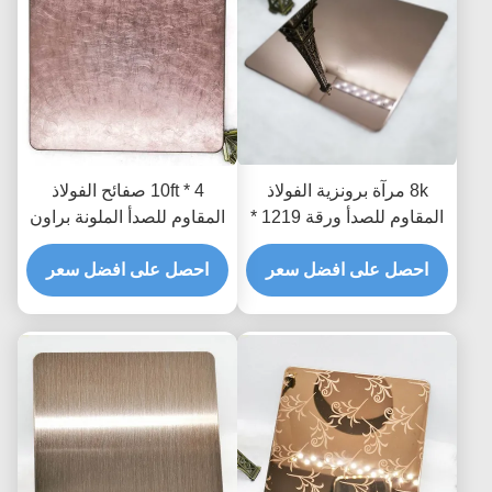
8k مرآة برونزية الفولاذ
4 * 10ft صفائح الفولاذ
المقاوم للصدأ ورقة 1219 *
المقاوم للصدأ الملونة براون
2438 1219 * 3048
صفائح اللؤلؤ الاهتزاز PVD
احصل على افضل سعر
المغلفة
احصل على افضل سعر