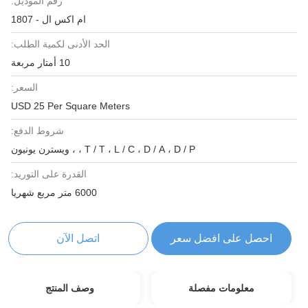
رقم الموديل:
ام اكس ال - 1807
الحد الأدنى لكمية الطلب:
10 أمتار مربعة
السعر:
USD 25 Per Square Meters
شروط الدفع:
T / T ، L / C ، D / A ، D / P ، ، ويسترن يونيون
القدرة على التوريد:
6000 متر مربع شهريا
احصل على افضل سعر
اتصل الآن
معلومات مفصلة
وصف المنتج