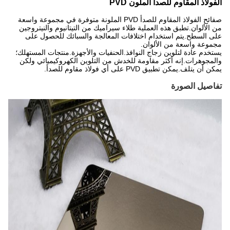
الفولاذ المقاوم للصدأ الملون PVD
صفائح الفولاذ المقاوم للصدأ PVD الملونة متوفرة في مجموعة واسعة
من الألوان.تطبق هذه العملية طلاء سيراميك من التيتانيوم والنيتروجين
على السطح.يتم استخدام اختلافات المعالجة والسبائك للحصول على
مجموعة واسعة من الألوان.
يستخدم عادة لتلوين زجاج النوافذ.الحنفيات والأجهزة.منتجات المستهلك؛
والمجوهرات.إنه أكثر مقاومة للخدش من التلوين الكهروكيميائي ولكن
يمكن أن يتلف.يمكن تطبيق PVD على أي فولاذ مقاوم للصدأ.
تفاصيل الصورة