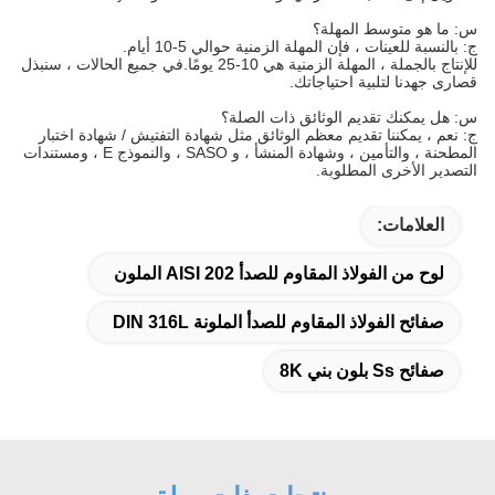
س: ما هو متوسط ​​المهلة؟
ج: بالنسبة للعينات ، فإن المهلة الزمنية حوالي 5-10 أيام.
للإنتاج بالجملة ، المهلة الزمنية هي 10-25 يومًا.في جميع الحالات ، سنبذل
قصارى جهدنا لتلبية احتياجاتك.
س: هل يمكنك تقديم الوثائق ذات الصلة؟
ج: نعم ، يمكننا تقديم معظم الوثائق مثل شهادة التفتيش / شهادة اختبار
المطحنة ، والتأمين ، وشهادة المنشأ ، و SASO ، والنموذج E ، ومستندات
التصدير الأخرى المطلوبة.
العلامات:
لوح من الفولاذ المقاوم للصدأ AISI 202 الملون
صفائح الفولاذ المقاوم للصدأ الملونة DIN 316L
صفائح Ss بلون بني 8K