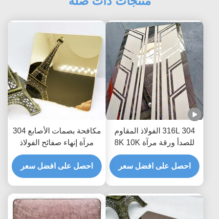
منتجات ذات صلة
304 316L الفولاذ المقاوم
مكافحة بصمات الأصابع 304
للصدأ ورقة مرآة 8K 10K
مرآة إنهاء صفائح الفولاذ
محفورا الذهب والفضة لرفع
المقاوم للصدأ النحاس
باب المصعد
احصل على افضل سعر
احصل على افضل سعر
مطلي الصفائح المعدنية 8
كيلو