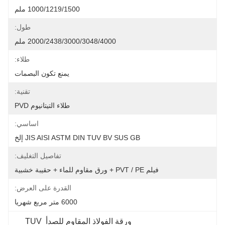
1000/1219/1500 ملم
طول:
2000/2438/3000/3048/4000 ملم
طلاء:
يمنع تكون البصمات
تقنية:
طلاء التيتانيوم PVD
اساسي:
JIS AISI ASTM DIN TUV BV SUS GB إلخ
تفاصيل التغليف:
فيلم PVT / PE + ورق مقاوم للماء + حقيبة خشبية
القدرة على العرض:
6000 متر مربع شهريا
ورقة الفولاذ المقاوم للصدأ TUV 