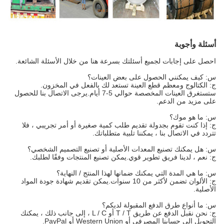
أسئلة وأجوبة
احصل على إجابات لجميع أسئلتك بسرعة هنا من خلال الأسئلة الشائعة.
س: كيف يمكنني الحصول على بعض العينات؟
ج: الكتالوج ومعظم قطع العينة تستعد لك بالفعل في المخزون.
ستستغرق العينات المخصصة حوالي 5-7 أيام.يرجى الاتصال بنا للحصول
على مزيد من الدعم.
س: ما هو موك؟
ج: إذا كنت تقوم بجدولة تقديم طلب كمية صغيرة أو أمر تجريبي ، فلا
تتردد في الاتصال بنا ، يمكننا تلبية متطلباتك.
س: هل يمكنك تصنيع المعدات الأصلية أو تصنيع التصميم الشخصي؟
ج: نعم ، لدينا فريق تطوير قوي.يمكن تصنيع المنتجات وفقًا لطلبك.
س: ما هي المدة التي يمكنك ضمانها لهذا المنتج / النهاية؟
ج: الألوان تضمن لأكثر من 10 سنوات.يمكن تقديم شهادة جودة المواد
الأصلية.
س: ما أنواع طرق الدفع المقبولة لديكم؟
ج: نحن نقبل الدفع عن طريق T / T أو L / C ، إلى جانب ذلك ، يمكنك
التحويل إلى حسابنا المصرفي أو Western Union أو PayPal.