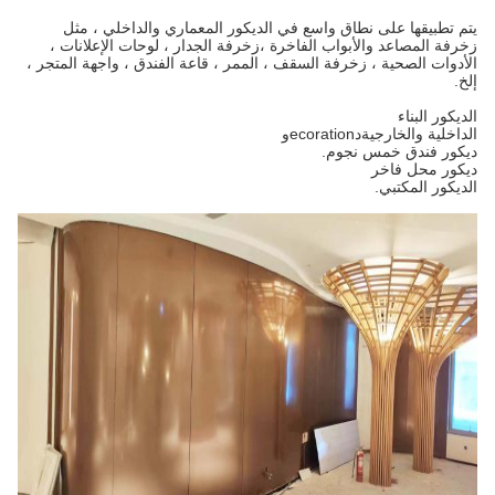
يتم تطبيقها على نطاق واسع في الديكور المعماري والداخلي ، مثل
زخرفة المصاعد والأبواب الفاخرة ،
زخرفة الجدار ، لوحات الإعلانات ،
الأدوات الصحية ، زخرفة السقف ، الممر ، قاعة الفندق ، واجهة المتجر ،
إلخ.
الديكور البناء
الداخلية والخارجية
د
ecoration
و
ديكور فندق خمس نجوم.
ديكور محل فاخر
الديكور المكتبي.