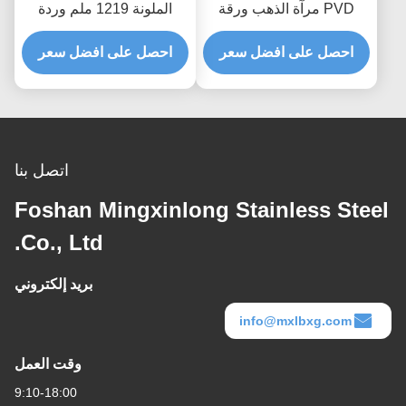
PVD مرآة الذهب ورقة
الملونة 1219 ملم وردة
الفولاذ المقاوم للصدأ حك
حمراء SS 304 إنهاء شعري
الانتهاء المصقول
احصل على افضل سعر
احصل على افضل سعر
اتصل بنا
Foshan Mingxinlong Stainless Steel
Co., Ltd.
بريد إلكتروني
info@mxlbxg.com
وقت العمل
9:10-18:00