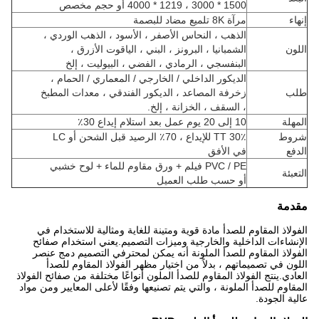
1500 * 3000 ، 1219 * 4000 أو حجم مخصص
إنهاء
مرآة 8K تلميع مضاد للبصمة
الذهب ، النحاس الأصفر ، الأسود ، الذهب الوردي ،
اللون
الشمبانيا ، البرونز ، البني ، الياقوت الأزرق ،
البنفسجي ، الرمادي ، الفضي ، البيوليت ، إلخ
الديكور الداخلي / الخارجي / المعماري / الحمام ،
طلب
زخرفة المصاعد ، الديكور الفندقي ، معدات المطبخ
، السقف ، الخزانة ، إلخ.
المهلة
10 إلى 20 يوم عمل بعد استلام إيداع 30٪
شروط
30٪ TT للإيداع ، 70٪ الرصيد قبل الشحن أو LC
الدفع
في الأفق
PVC / PE فيلم + ورق مقاوم للماء + لوح خشبي
التعبئة
أو حسب طلب العميل
مقدمة
الفولاذ المقاوم للصدأ مادة قوية ومتينة للغاية ومثالية للاستخدام في
الإنشاءات الداخلية والخارجية وميزات التصميم.يعني استخدام صفائح
الفولاذ المقاوم للصدأ الملونة أنه يمكن لمحترفي التصميم دمج عنصر
اللون في تصميماتهم ، بدلاً من اختيار مظهر الفولاذ المقاوم للصدأ
العادي.ينتج الفولاذ المقاوم للصدأ الملون أنواعًا مختلفة من صفائح الفولاذ
المقاوم للصدأ الملونة ، والتي يتم تصنيعها وفقًا لأعلى المعايير ومن مواد
عالية الجودة.