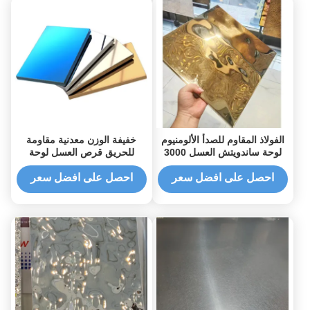
الفولاذ المقاوم للصدأ الألومنيوم
خفيفة الوزن معدنية مقاومة
لوحة ساندويتش العسل 3000
للحريق قرص العسل لوحة
مم طول مرآة 8K
الياقوت الأزرق 1219 * 2438 مم
احصل على افضل سعر
احصل على افضل سعر