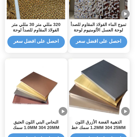
تموج الماء الفولاذ المقاوم للصدأ
320 مللي متر 30 مللي متر
لوحة العسل الألومنيوم لوحة
الفولاذ المقاوم للصدأ لوحة
الحائط Cyclinder 1450mm
العسل مرآة مختومة تنقش
الفضة الذهب الألومنيوم لوحة
احصل على افضل سعر
احصل على افضل سعر
الحائط المجلفن
الذهبية الفضة الأزرق اللون
النحاس البني اللون العتيق
1.2MM 304 25MM سمك خط
1.0MM 304 20MM سمك
الشعر ممشح حشيش العسل
الاهتزاز حشيش العسل لوحة