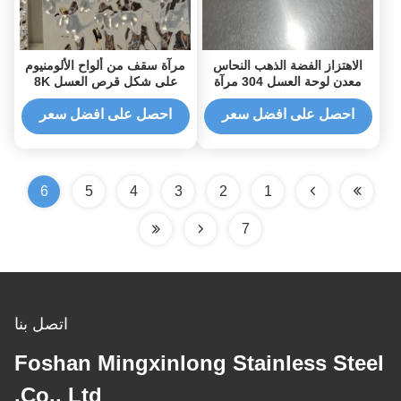
الاهتزاز الفضة الذهب النحاس
مرآة سقف من ألواح الألومنيوم
معدن لوحة العسل 304 مرآة
على شكل قرص العسل 8K
البولندية 1180 مللي متر * 3000
مختومة بطول 4000 مم
مللي متر للجدار
احصل على افضل سعر
احصل على افضل سعر
6
5
4
3
2
1
7
اتصل بنا
Foshan Mingxinlong Stainless Steel
Co., Ltd.