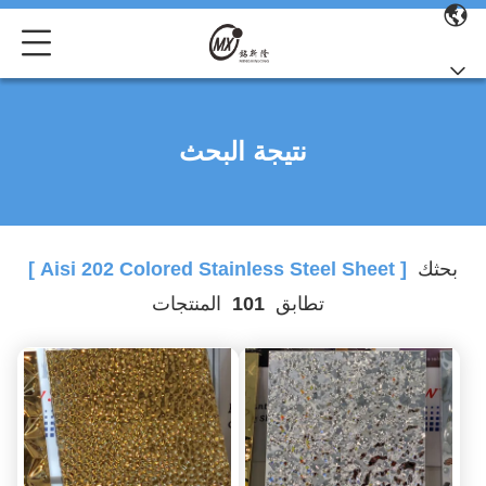
نتيجة البحث
بحثك
[ Aisi 202 Colored Stainless Steel Sheet ]
تطابق
101
المنتجات