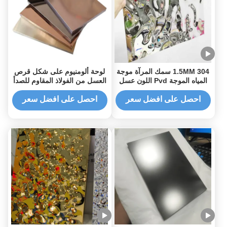
304 1.5MM سمك المرآة موجة
لوحة ألومنيوم على شكل قرص
المياه الموجة Pvd اللون عسل
العسل من الفولاذ المقاوم للصدأ
حشائش لوحة
بعرض 1180 مم باللون الفضي
والذهبي والأسود
احصل على افضل سعر
احصل على افضل سعر