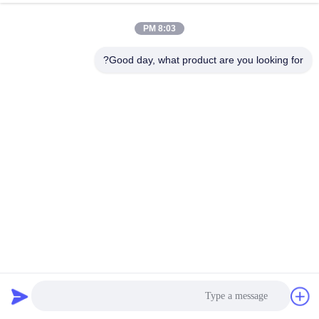
8:03 PM
Good day, what product are you looking for?
خزانة النبيذ بار أثاث غرفة المعيشة عرض النبيذ حامل عرض
الثلاجة
خزانات النبيذ الفولاذ المقاوم للصدأ
2025-10-21
26 وجهات النظر