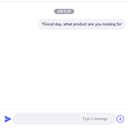
8:29 AM
Good day, what product are you looking for?
1.2 متر روز جولد ألومنيوم غرفة التقسيم Wearproof لغرفة
المعيشة
قسم شاشة الفولاذ المقاوم للصدأ
2025-04-09
180 وجهات النظر