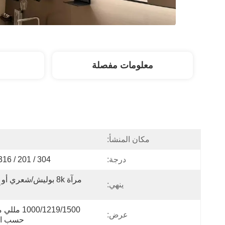
معلومات مفصلة
مكان المنشأ:
ا
درجة:
304 / 201 / 316 /430
ينهي:
عرض:
حسب ا