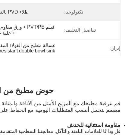
تكنولوجيا:
طلاء PVD بالتيتانيوم
تفاصيل التغليف:
+ علبة 
غسالة مطبخ من الفولاذ المقاو
إبراز:
 resistant double bowl sink
حوض مطبخ من ال
قم بترقية مطبخك مع المزيج الأمثل من الأناقة والمتان
مصمم لتحمل أصعب المتطلبات اليومية مع الحفاظ على م
مقاومة استثنائية للخدش
قل وداعًا للعلامات الباهتة والتآكل. معالجتنا السطحية المتق