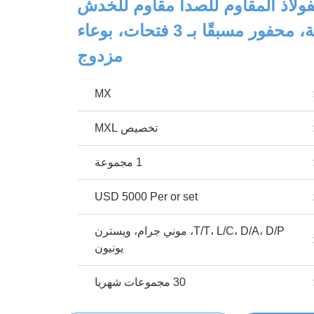
لاذ المقاوم للصدأ مقاوم للخدش
مقاس 33 بوصة، محفور مسبقًا بـ 3 فتحات، بوعاء
مزدوج
MX
تخصيص MXL
1 مجموعة
USD 5000 Per or set
T/T، L/C، D/A، D/P، موني جرام، ويسترن
يونيون
30 مجموعات شهريا