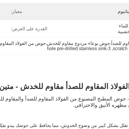
معيار:
فيلم PVT/PE + ورق مقاوم للماء 
القدرة على العرض:
خشبية
م للصدأ,حوض بوعاء مزدوج مقاوم للخدش,حوض من الفولاذ المقاوم للصدأ م
3-hole pre-drilled stainless sink
, 
scratch
فولاذ المقاوم للصدأ مقاوم للخدش - مت
ة - حوض المطبخ المصنوع من الفولاذ المقاوم للصدأ والمقاوم
ظهره الأنيق والاحترافي.
دمة تقلل بشكل كبير من وضوح الخدوش، مما يحافظ على حوضك يبدو نقيًا 