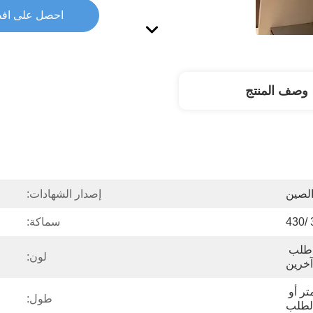
احصل على اف
وصف المنتج
لصين
إصدار الشهادات:
سماكة:
مرآة 8k بوليش/شعري أو طلب 
لون:
آخرين
1000/1219/1500 مللي متر أو 
طول:
لطلب