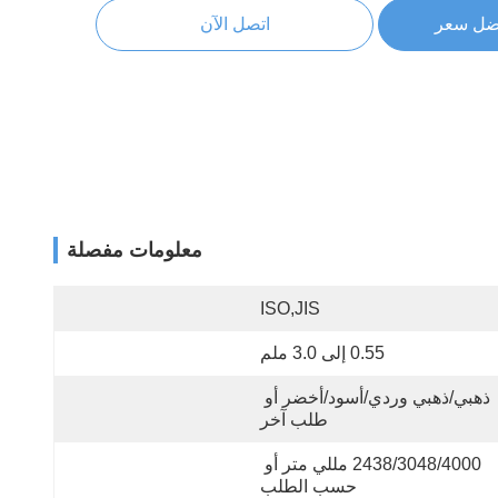
ضل سعر
اتصل الآن
معلومات مفصلة
ISO,JIS
0.55 إلى 3.0 ملم
ذهبي/ذهبي وردي/أسود/أخضر أو ​​
طلب آخر
2438/3048/4000 مللي متر أو 
حسب الطلب