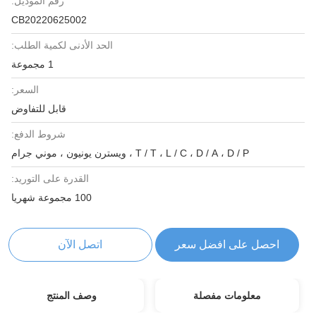
رقم الموديل:
CB20220625002
الحد الأدنى لكمية الطلب:
1 مجموعة
السعر:
قابل للتفاوض
شروط الدفع:
T / T ، L / C ، D / A ، D / P ، ويسترن يونيون ، موني جرام
القدرة على التوريد:
100 مجموعة شهريا
احصل على افضل سعر
اتصل الآن
معلومات مفصلة
وصف المنتج