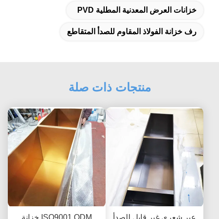
خزانات العرض المعدنية المطلية PVD
رف خزانة الفولاذ المقاوم للصدأ المتقاطع
منتجات ذات صلة
عبر شعري غير قابل للصدأ
ISO9001 ODM خزانة