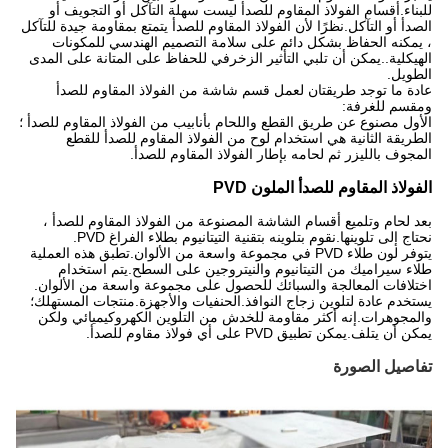
للبناء.أقسام الفولاذ المقاوم للصدأ ليست سهلة التآكل أو التجويف أو
الصدأ أو التآكل.نظرًا لأن الفولاذ المقاوم للصدأ يتمتع بمقاومة جيدة للتآكل
، يمكنه الحفاظ بشكل دائم على سلامة التصميم الهندسي للمكونات
الهيكلية..يمكن أن تلبي التأثير الزخرفي للحفاظ على المتانة على المدى
الطويل.
عادة ما توجد طريقتان لعمل قسم شاشة من الفولاذ المقاوم للصدأ
ومقسم للغرفة:
الأول مصنوع عن طريق القطع واللحام بأنابيب من الفولاذ المقاوم للصدأ ؛
الطريقة الثانية هي استخدام لوح من الفولاذ المقاوم للصدأ للقطع
المجوف بالليزر ثم لحامه بإطار الفولاذ المقاوم للصدأ.
الفولاذ المقاوم للصدأ الملون PVD
بعد لحام وتلميع أقسام الشاشة المصنوعة من الفولاذ المقاوم للصدأ ،
نحتاج إلى تلوينها.نقوم بتلوينه بتقنية التيتانيوم بطلاء الفراغ PVD.
يتوفر لون طلاء PVD في مجموعة واسعة من الألوان.تطبق هذه العملية
طلاء سيراميك من التيتانيوم والنيتروجين على السطح.يتم استخدام
اختلافات المعالجة والسبائك للحصول على مجموعة واسعة من الألوان.
يستخدم عادة لتلوين زجاج النوافذ.الحنفيات والأجهزة.منتجات المستهلك؛
والمجوهرات.إنه أكثر مقاومة للخدش من التلوين الكهروكيميائي ولكن
يمكن أن يتلف.يمكن تطبيق PVD على أي فولاذ مقاوم للصدأ.
تفاصيل الصورة