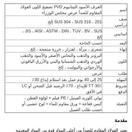
العرف الأسود التيتانيوم PVD تصفيح اللون الفولاذ
اسم
المقاوم للصدأ عرض مجلس الوزراء
صف
SUS 304 ، SUS 316 ، 201 إلخ.
دراسي
JIS ، AISI ، ASTM ، DIN ، TUV ، BV ، SUS ،
اساسي
إلخ
البعد
حسب الحاجة
إنهاء
شعري ، مرآة ، اهتزاز ، خرزة منتفخة ، إلخ.
البرونز والذهب والنحاس الأصفر والأسود والذهب
اللون
الوردي والذهب الشمبانيا والبني والأزرق الياقوتي
والأرجواني والبيوليت ، إلخ
طلب
عرض
المهلة
25 إلى 40 يوم عمل بعد استلام إيداع 30٪
شروط
30٪ TT للإيداع ، 70٪ الرصيد قبل الشحن أو LC
الدفع
في الأفق
بولي كلوريد الفينيل / PE فيلم + لؤلؤة القطن ،
التعبئة
كيس فقاعة + ورق مقاوم للماء + لوح خشبي أو
حسب طلب العميل
مقدمة
يعتبر الفولاذ المقاوم للصدأ من أعلى المواد قوة بين المواد المعدنية