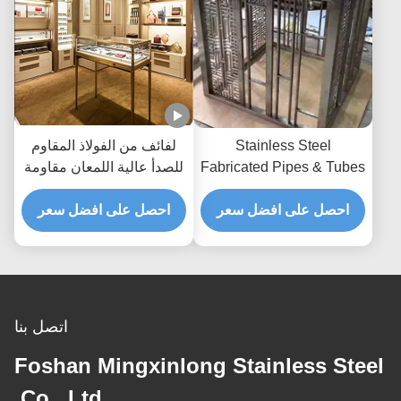
Stainless Steel
لفائف من الفولاذ المقاوم
Fabricated Pipes & Tubes
للصدأ عالية اللمعان مقاومة
Custom Tanks
للتآكل ومضادة للبصمات
احصل على افضل سعر
جودة التصدير
احصل على افضل سعر
اتصل بنا
Foshan Mingxinlong Stainless Steel
Co., Ltd.