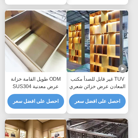
TUV غير قابل للصدأ مكتب
ODM طويل القامة خزانة
المعادن عرض خزائن شعري
عرض معدنية SUS304
حبة الانتهاء منتفخ
SUS316 دولاب قائم على
احصل على افضل سعر
الأرض
احصل على افضل سعر