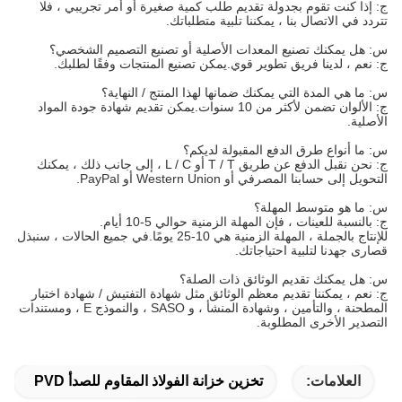
ج: إذا كنت تقوم بجدولة تقديم طلب كمية صغيرة أو أمر تجريبي ، فلا
تتردد في الاتصال بنا ، يمكننا تلبية متطلباتك.
س: هل يمكنك تصنيع المعدات الأصلية أو تصنيع التصميم الشخصي؟
ج: نعم ، لدينا فريق تطوير قوي.يمكن تصنيع المنتجات وفقًا لطلبك.
س: ما هي المدة التي يمكنك ضمانها لهذا المنتج / النهاية؟
ج: الألوان تضمن لأكثر من 10 سنوات.يمكن تقديم شهادة جودة المواد
الأصلية.
س: ما أنواع طرق الدفع المقبولة لديكم؟
ج: نحن نقبل الدفع عن طريق T / T أو L / C ، إلى جانب ذلك ، يمكنك
التحويل إلى حسابنا المصرفي أو Western Union أو PayPal.
س: ما هو متوسط ​​المهلة؟
ج: بالنسبة للعينات ، فإن المهلة الزمنية حوالي 5-10 أيام.
للإنتاج بالجملة ، المهلة الزمنية هي 10-25 يومًا.في جميع الحالات ، سنبذل
قصارى جهدنا لتلبية احتياجاتك.
س: هل يمكنك تقديم الوثائق ذات الصلة؟
ج: نعم ، يمكننا تقديم معظم الوثائق مثل شهادة التفتيش / شهادة اختبار
المطحنة ، والتأمين ، وشهادة المنشأ ، و SASO ، والنموذج E ، ومستندات
التصدير الأخرى المطلوبة.
العلامات:
تخزين خزانة الفولاذ المقاوم للصدأ PVD