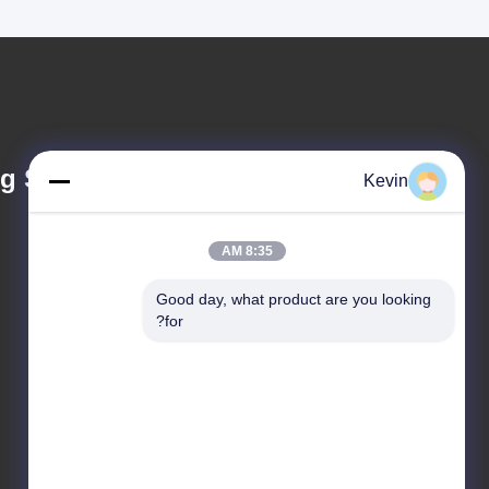
 Stainless Steel
Kevin
8:35 AM
Good day, what product are you looking 
info@mxlbxg.com
for?